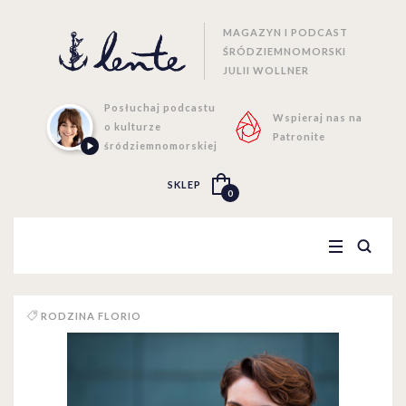
MAGAZYN I PODCAST
ŚRÓDZIEMNOMORSKI
JULII WOLLNER
Posłuchaj podcastu
Wspieraj nas na
o kulturze
Patronite
śródziemnomorskiej
SKLEP
0
RODZINA FLORIO