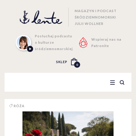
MAGAZYN I PODCAST
ŚRÓDZIEMNOMORSKI
JULII WOLLNER
Posłuchaj podcastu
Wspieraj nas na
o kulturze
Patronite
śródziemnomorskiej
SKLEP
0
RÓŻA