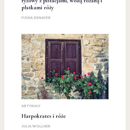
ryżowy z pistacjami, wodą różaną i
płatkami róży
FIONA DENAYER
ARTYKUŁY
Harpokrates i róże
JULIA WOLLNER