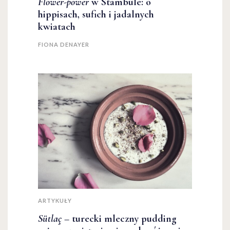
Flower-power
w Stambule: o
hippisach, sufich i jadalnych
kwiatach
FIONA DENAYER
ARTYKUŁY
Sütlaç
– turecki mleczny pudding