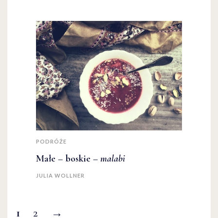
PODRÓŻE
Małe – boskie –
malabi
JULIA WOLLNER
1
2
→