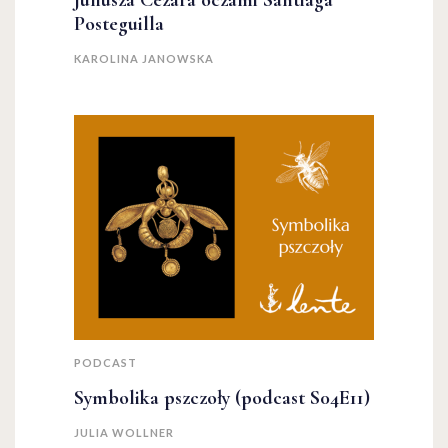
Juliusza Cezara oczami Santiaga
Posteguilla
KAROLINA JANOWSKA
PODCAST
Symbolika pszczoły (podcast S04E11)
JULIA WOLLNER