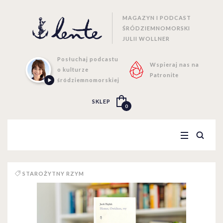
MAGAZYN I PODCAST
ŚRÓDZIEMNOMORSKI
JULII WOLLNER
Posłuchaj podcastu
Wspieraj nas na
o kulturze
Patronite
śródziemnomorskiej
SKLEP
0
STAROŻYTNY RZYM