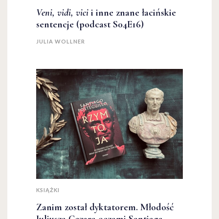
Veni, vidi, vici
i inne znane łacińskie
sentencje (podcast S04E16)
JULIA WOLLNER
KSIĄŻKI
Zanim został dyktatorem. Młodość