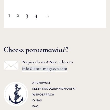
1
2
3
4
→
Chcesz porozmawiać?
Napisz do nas! Nasz adres to
info@lente-magazyn.com
ARCHIWUM
SKLEP ŚRÓDZIEMNOMORSKI
WSPÓŁPRACA
O NAS
FAQ