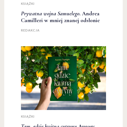
KSIĄŻKI
Prywatna wojna Samuelego
. Andrea
Camilleri w mniej znanej odsłonie
REDAKCJA
KSIĄŻKI
Tam, gdzie kwitną cytryny
Aurory