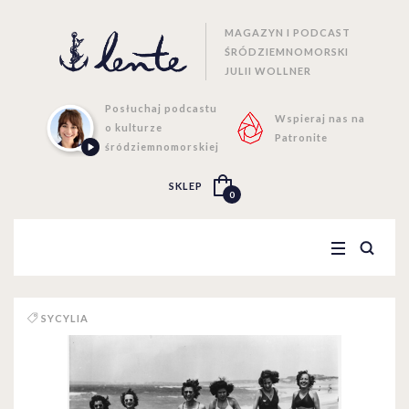
MAGAZYN I PODCAST
ŚRÓDZIEMNOMORSKI
JULII WOLLNER
Posłuchaj podcastu
Wspieraj nas na
o kulturze
Patronite
śródziemnomorskiej
SKLEP
0
SYCYLIA