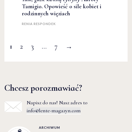
Tamigio. Opowieść o sile kobiet i
rodzinnych więziach
RENIA RESPONDEK
1
2
3
…
7
→
Chcesz porozmawiać?
Napisz do nas! Nasz adres to
info@lente-magazyn.com
ARCHIWUM