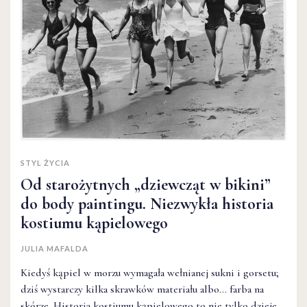
STYL ŻYCIA
Od starożytnych „dziewcząt w bikini”
do body paintingu. Niezwykła historia
kostiumu kąpielowego
JULIA MAFALDA
Kiedyś kąpiel w morzu wymagała wełnianej sukni i gorsetu;
dziś wystarczy kilka skrawków materiału albo... farba na
skórze. Historia kostiumu kąpielowego to nie tylko dzieje