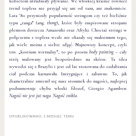
kobietom utrudniały pływanie. We włoskiej krainie również
trend topless nie przyjął się ani od razu, ani znakomicie.
Lata ’80 przyniosły popularność stringom czy też bieliźnie
typu „tanga” (ang.
thong
), które były inspirowane strojami
plemion dorzecza Amazonki oraz Afryki. Chociaż stringi w
połączeniu z topless wcale nie okazały się maksimum tego,
jak wiele można z siebie zdjąć. Najnowszy koncept, czyli
tzw. „kostium wirtualny”, to po prostu
body painting
– cały
strój malowany jest bezpośrednio na skórze. Ta idea
wywodzi się z Brazylii i jest od lat stosowana do ozdabiania
ciał podczas karnawału. Intrygujące i zabawne. To, jak
diametralnie zmienił się nasz stosunek do nagości, najlepiej
podsumowuje chyba włoski filozof, Giorgio Agamben:
Nagość nie jest już naga. Nagość znikła.
OPUBLIKOWANO: 1 MIESIĄC TEMU