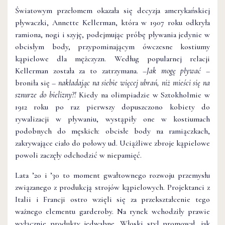
Światowym przełomem okazała się decyzja amerykańskiej
pływaczki, Annette Kellerman, która w 1907 roku odkryła
ramiona, nogi i szyję, podejmując próbę pływania jedynie w
obcisłym body, przypominającym ówczesne kostiumy
kąpielowe dla mężczyzn. Według popularnej relacji
Kellerman została za to zatrzymana. –
Jak mogę pływać
–
broniła się –
nakładając na siebie więcej ubrań, niż mieści się na
sznurze do bielizny?!
Kiedy na olimpiadzie w Sztokholmie w
1912 roku po raz pierwszy dopuszczono kobiety do
rywalizacji w pływaniu, wystąpiły one w kostiumach
podobnych do męskich: obcisłe body na ramiączkach,
zakrywające ciało do połowy ud. Uciążliwe zbroje kąpielowe
powoli zaczęły odchodzić w niepamięć.
Lata ’20 i ’30 to moment gwałtownego rozwoju przemysłu
związanego z produkcją strojów kąpielowych. Projektanci z
Italii i Francji ostro wzięli się za przekształcenie tego
ważnego elementu garderoby. Na rynek wchodziły prawie
wyłącznie produkty jedwabne. Włoski styl promował, jak