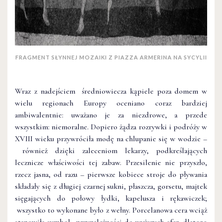
FRAGMENT SŁYNNEJ MOZAIKI Z PIAZZA ARMERINA NA SYCYLII
Wraz z nadejściem średniowiecza kąpiele poza domem w
wielu regionach Europy oceniano coraz bardziej
ambiwalentnie: uważano je za niezdrowe, a przede
wszystkim: niemoralne. Dopiero żądza rozrywki i podróży w
XVIII wieku przywróciła modę na chlupanie się w wodzie –
również dzięki zaleceniom lekarzy, podkreślających
lecznicze właściwości tej zabaw. Przesilenie nie przyszło,
rzecz jasna, od razu – pierwsze kobiece stroje do pływania
składały się z długiej czarnej sukni, płaszcza, gorsetu, majtek
sięgających do połowy łydki, kapelusza i rękawiczek;
wszystko to wykonane było z wełny. Porcelanowa cera wciąż
stanowiła symbol przynależności do wyższych sfer, dlatego