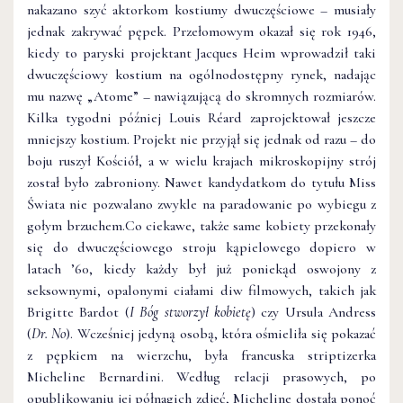
nakazano szyć aktorkom kostiumy dwuczęściowe – musiały
jednak zakrywać pępek. Przełomowym okazał się rok 1946,
kiedy to paryski projektant Jacques Heim wprowadził taki
dwuczęściowy kostium na ogólnodostępny rynek, nadając
mu nazwę „Atome” – nawiązującą do skromnych rozmiarów.
Kilka tygodni później
Louis Réard
zaprojektował jeszcze
mniejszy kostium. Projekt nie przyjął się jednak od razu – do
boju ruszył Kościół, a w wielu krajach mikroskopijny strój
został było zabroniony. Nawet kandydatkom do tytułu Miss
Świata nie pozwalano zwykle na paradowanie po wybiegu z
gołym brzuchem.Co ciekawe, także same kobiety przekonały
się do dwuczęściowego stroju kąpielowego dopiero w
latach ’60, kiedy każdy był już poniekąd oswojony z
seksownymi, opalonymi ciałami diw filmowych, takich jak
Brigitte Bardot (
I Bóg stworzył kobietę
) czy Ursula Andress
(
Dr. No
). Wcześniej jedyną osobą, która ośmieliła się pokazać
z pępkiem na wierzchu, była francuska striptizerka
Micheline Bernardini. Według relacji prasowych, po
opublikowaniu jej półnagich zdjęć, Micheline dostała ponoć