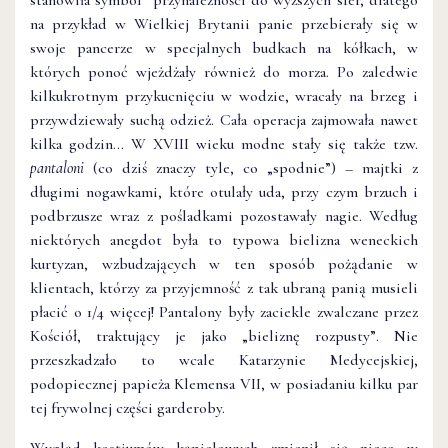
na przykład w Wielkiej Brytanii panie przebierały się w
swoje pancerze w specjalnych budkach na kółkach, w
których ponoć wjeżdżały również do morza. Po zaledwie
kilkukrotnym przykucnięciu w wodzie, wracały na brzeg i
przywdziewały suchą odzież. Cała operacja zajmowała nawet
kilka godzin… W XVIII wieku modne stały się także tzw.
pantaloni
(co dziś znaczy tyle, co „spodnie”) – majtki z
długimi nogawkami, które otulały uda, przy czym brzuch i
podbrzusze wraz z pośladkami pozostawały nagie. Według
niektórych anegdot była to typowa bielizna weneckich
kurtyzan, wzbudzających w ten sposób pożądanie w
klientach, którzy za przyjemność z tak ubraną panią musieli
płacić o 1/4 więcej! Pantalony były zaciekle zwalczane przez
Kościół, traktujący je jako „bieliznę rozpusty”. Nie
przeszkadzało to wcale Katarzynie Medycejskiej,
podopiecznej papieża Klemensa VII, w posiadaniu kilku par
tej frywolnej części garderoby.
Wygląd kostiumów kąpielowych zmienił się nieco w