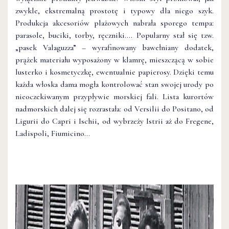
zwykle, ekstremalną prostotę i typowy dla niego szyk.
Produkcja akcesoriów plażowych nabrała sporego tempa:
parasole, buciki, torby, ręczniki…. Popularny stał się tzw.
„pasek Valaguzza” – wyrafinowany bawełniany dodatek,
prążek materiału wyposażony w klamrę, mieszczącą w sobie
lusterko i kosmetyczkę, ewentualnie papierosy. Dzięki temu
każda włoska dama mogła kontrolować stan swojej urody po
nieoczekiwanym przypływie morskiej fali. Lista kurortów
nadmorskich dalej się rozrastała: od Versilii do Positano, od
Ligurii do Capri i Ischii, od wybrzeży Istrii aż do Fregene,
Ladispoli, Fiumicino…