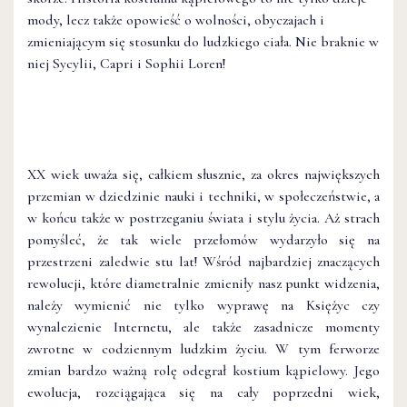
mody, lecz także opowieść o wolności, obyczajach i
zmieniającym się stosunku do ludzkiego ciała. Nie braknie w
niej Sycylii, Capri i Sophii Loren!
XX wiek uważa się, całkiem słusznie, za okres największych
przemian w dziedzinie nauki i techniki, w społeczeństwie, a
w końcu także w postrzeganiu świata i stylu życia. Aż strach
pomyśleć, że tak wiele przełomów wydarzyło się na
przestrzeni zaledwie stu lat! Wśród najbardziej znaczących
rewolucji, które diametralnie zmieniły nasz punkt widzenia,
należy wymienić nie tylko wyprawę na Księżyc czy
wynalezienie Internetu, ale także zasadnicze momenty
zwrotne w codziennym ludzkim życiu. W tym ferworze
zmian bardzo ważną rolę odegrał kostium kąpielowy. Jego
ewolucja, rozciągająca się na cały poprzedni wiek,