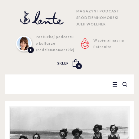
MAGAZYN I PODCAST
ŚRÓDZIEMNOMORSKI
JULII WOLLNER
Posłuchaj podcastu
Wspieraj nas na
o kulturze
Patronite
śródziemnomorskiej
SKLEP
0