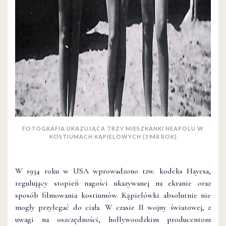
FOTOGRAFIA UKAZUJĄCA TRZY MIESZKANKI NEAPOLU W
KOSTIUMACH KĄPIELOWYCH (1948 ROK)
W 1934 roku w USA wprowadzono tzw. kodeks Hayesa,
regulujący stopień nagości ukazywanej na ekranie oraz
sposób filmowania kostiumów. Kąpielówki absolutnie nie
mogły przylegać do ciała. W czasie II wojny światowej, z
uwagi na oszczędności, hollywoodzkim producentom