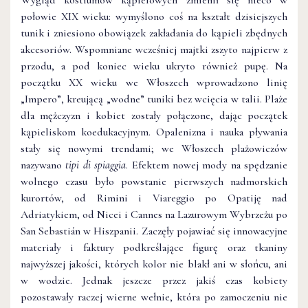
połowie XIX wieku: wymyślono coś na kształt dzisiejszych
tunik i zniesiono obowiązek zakładania do kąpieli zbędnych
akcesoriów. Wspomniane wcześniej majtki zszyto najpierw z
przodu, a pod koniec wieku ukryto również pupę. Na
początku XX wieku we Włoszech wprowadzono linię
„Impero”, kreującą „wodne” tuniki bez wcięcia w talii. Plaże
dla mężczyzn i kobiet zostały połączone, dając początek
kąpieliskom koedukacyjnym. Opalenizna i nauka pływania
stały się nowymi trendami; we Włoszech plażowiczów
nazywano
tipi di spiaggia
. Efektem nowej mody na spędzanie
wolnego czasu było powstanie pierwszych nadmorskich
kurortów, od Rimini i Viareggio po Opatiję nad
Adriatykiem, od Nicei i Cannes na Lazurowym Wybrzeżu po
San Sebastián w Hiszpanii. Zaczęły pojawiać się innowacyjne
materiały i faktury podkreślające figurę oraz tkaniny
najwyższej jakości, których kolor nie blakł ani w słońcu, ani
w wodzie. Jednak jeszcze przez jakiś czas kobiety
pozostawały raczej wierne wełnie, która po zamoczeniu nie