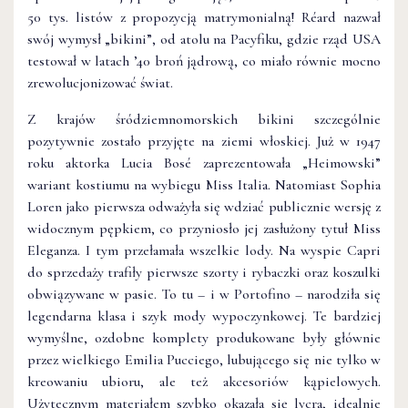
50 tys. listów z propozycją matrymonialną! Réard nazwał
swój wymysł „bikini”, od atolu na Pacyfiku, gdzie rząd USA
testował w latach ’40 broń jądrową, co miało równie mocno
zrewolucjonizować świat.
Z krajów śródziemnomorskich bikini szczególnie
pozytywnie zostało przyjęte na ziemi włoskiej. Już w 1947
roku aktorka Lucia Bosé zaprezentowała „Heimowski”
wariant kostiumu na wybiegu Miss Italia. Natomiast Sophia
Loren jako pierwsza odważyła się wdziać publicznie wersję z
widocznym pępkiem, co przyniosło jej zasłużony tytuł Miss
Eleganza. I tym przełamała wszelkie lody. Na wyspie Capri
do sprzedaży trafiły pierwsze szorty i rybaczki oraz koszulki
obwiązywane w pasie. To tu – i w Portofino – narodziła się
legendarna klasa i szyk mody wypoczynkowej. Te bardziej
wymyślne, ozdobne komplety produkowane były głównie
przez wielkiego Emilia Pucciego, lubującego się nie tylko w
kreowaniu ubioru, ale też akcesoriów kąpielowych.
Użytecznym materiałem szybko okazała się lycra, idealnie