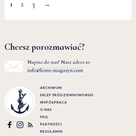
1
2
3
→
Chcesz porozmawiać?
Napisz do nas! Nasz adres to
info@lente-magazyn.com
ARCHIWUM
SKLEP ŚRÓDZIEMNOMORSKI
WSPÓŁPRACA
O NAS
FAQ
PŁATNOŚCI
REGULAMIN