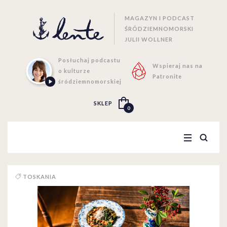
MAGAZYN I PODCAST
ŚRÓDZIEMNOMORSKI
JULII WOLLNER
Posłuchaj podcastu
Wspieraj nas na
o kulturze
Patronite
śródziemnomorskiej
SKLEP
0
TOSKANIA