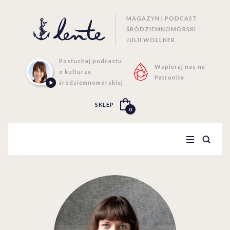
MAGAZYN I PODCAST
ŚRÓDZIEMNOMORSKI
JULII WOLLNER
Posłuchaj podcastu
Wspieraj nas na
o kulturze
Patronite
śródziemnomorskiej
SKLEP
0