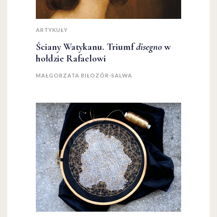
ARTYKUŁY
Ściany Watykanu. Triumf
disegno
w
hołdzie Rafaelowi
MAŁGORZATA BIŁOZÓR-SALWA