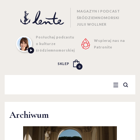
MAGAZYN I PODCAST
ŚRÓDZIEMNOMORSKI
JULII WOLLNER
Posłuchaj podcastu
Wspieraj nas na
o kulturze
Patronite
śródziemnomorskiej
SKLEP
0
Archiwum