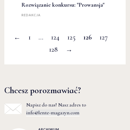
Rozwiązanie konkursu: "Prowansja"
REDAKCJA
←
1
…
124
125
126
127
128
→
Chcesz porozmawiać?
Napisz do nas! Nasz adres to
info@lente-magazyn.com
ARCHIWUM