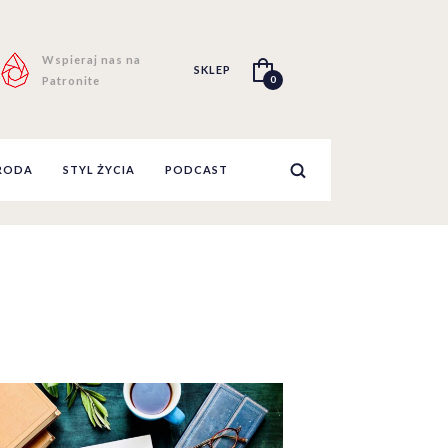
Wspieraj nas na
SKLEP
0
Patronite
RODA
STYL ŻYCIA
PODCAST