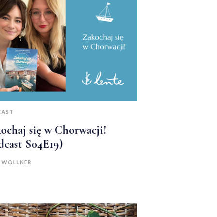
CAST
ochaj się w Chorwacji!
dcast S04E19)
A WOLLNER