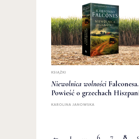
KSIĄŻKI
Niewolnica wolności
Falconesa.
Powieść o grzechach Hiszpan
KAROLINA JANOWSKA
←
1
…
6
7
8