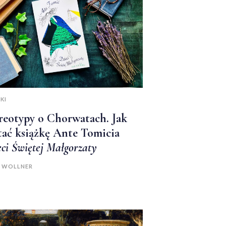
KI
reotypy o Chorwatach. Jak
tać książkę Ante Tomicia
eci Świętej Małgorzaty
A WOLLNER