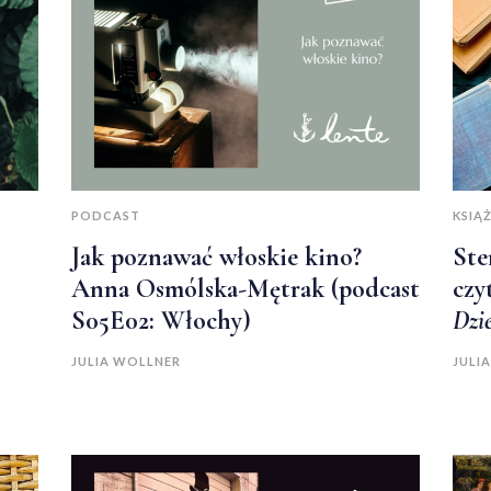
PODCAST
KSIĄŻ
Jak poznawać włoskie kino?
Ste
Anna Osmólska-Mętrak (podcast
czy
S05E02: Włochy)
Dzi
JULIA WOLLNER
JULI