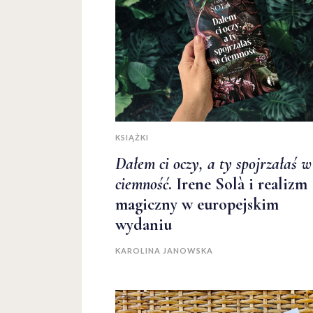
KSIĄŻKI
Dałem ci oczy, a ty spojrzałaś w
ciemność
. Irene Solà i realizm
magiczny w europejskim
wydaniu
KAROLINA JANOWSKA