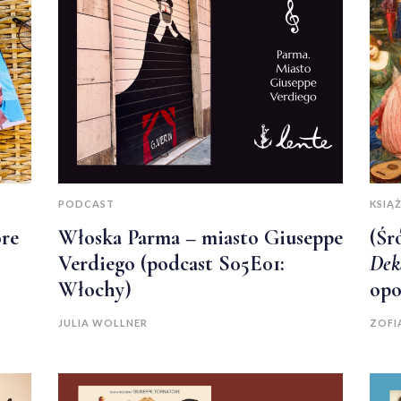
PODCAST
KSIĄŻ
óre
Włoska Parma – miasto Giuseppe
(Śr
Verdiego (podcast S05E01:
Dek
Włochy)
opo
JULIA WOLLNER
ZOFI