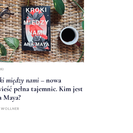
KI
ki między nami
– nowa
ieść pełna tajemnic. Kim jest
 Maya?
A WOLLNER