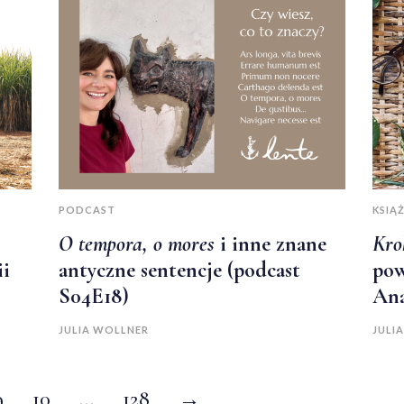
PODCAST
KSIĄŻ
O tempora, o mores
i inne znane
Kro
ii
antyczne sentencje (podcast
pow
S04E18)
Ana
JULIA WOLLNER
JULI
9
10
…
128
→