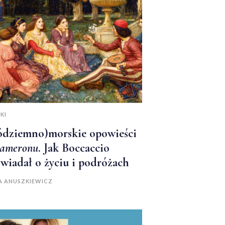
KI
ódziemno)morskie opowieści
ameronu
. Jak Boccaccio
wiadał o życiu i podróżach
A ANUSZKIEWICZ