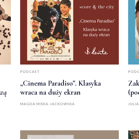
PODCAST
POD
„Cinema Paradiso”. Klasyka
Zak
awą
wraca na duży ekran
(po
MAGDA MIŚKA-JACKOWSKA
JULI