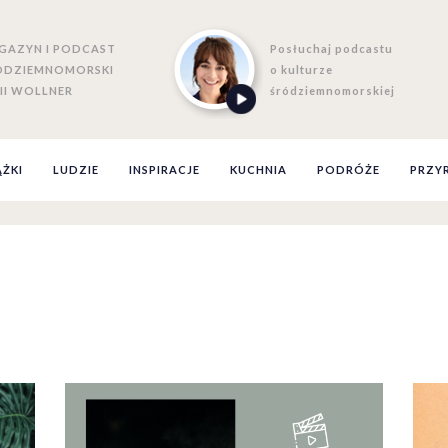
GAZYN I PODCAST
Posłuchaj podcastu
ÓDZIEMNOMORSKI
o kulturze
II WOLLNER
śródziemnomorskiej
ĄŻKI
LUDZIE
INSPIRACJE
KUCHNIA
PODRÓŻE
PRZY