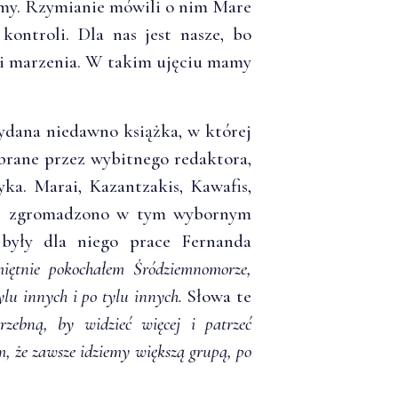
emy. Rzymianie mówili o nim Mare
kontroli. Dla nas jest nasze, bo
 i marzenia. W takim ujęciu mamy
ana niedawno książka, w której
brane przez wybitnego redaktora,
ka. Marai, Kazantzakis, Kawafis,
eje zgromadzono w tym wybornym
 były dla niego prace Fernanda
iętnie pokochałem Śródziemnomorze,
ylu innych i po tylu innych.
Słowa te
trzebną, by widzieć więcej i patrzeć
ym, że zawsze idziemy większą grupą, po