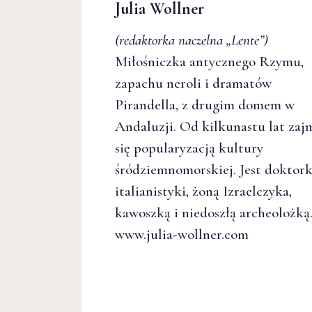
Julia Wollner
(redaktorka naczelna
„Lente”
)
Miłośniczka antycznego Rzymu,
zapachu neroli i dramatów
Pirandella, z drugim domem w
Andaluzji. Od kilkunastu lat zaj
się popularyzacją kultury
śródziemnomorskiej. Jest doktor
italianistyki, żoną Izraelczyka,
kawoszką i niedoszłą archeolożką
www.julia-wollner.com