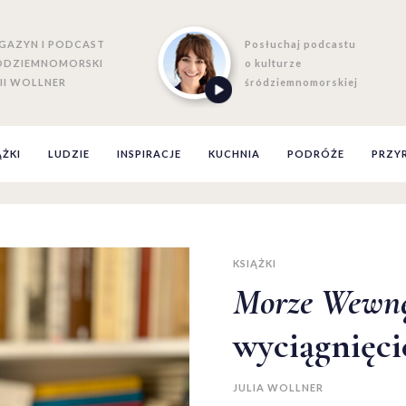
GAZYN I PODCAST
Posłuchaj podcastu
ÓDZIEMNOMORSKI
o kulturze
II WOLLNER
śródziemnomorskiej
ĄŻKI
LUDZIE
INSPIRACJE
KUCHNIA
PODRÓŻE
PRZY
KSIĄŻKI
Morze Wewnę
wyciągnięci
JULIA WOLLNER