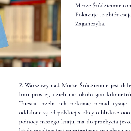
Morze Śródziemne to n
Pokazuje to zbiór ese
Zagańczyka.
Z Warszawy nad Morze Śródziemne jest dal
linii prostej, dzieli nas około 900 kilome
Triestu trzeba ich pokonać ponad tysiąc
oddalone są od polskiej stolicy o blisko 2 000
północy naszego kraju, ma do przebycia jesz
kiedy możliwe jest spontaniczne przedsięwzię