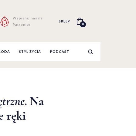
Wspieraj nas na
SKLEP
0
Patronite
RODA
STYL ŻYCIA
PODCAST
trzne
. Na
e ręki