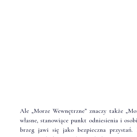
Ale „Morze Wewnętrzne” znaczy także „Mo
własne, stanowiące punkt odniesienia i osob
brzeg jawi się jako bezpieczna przystań