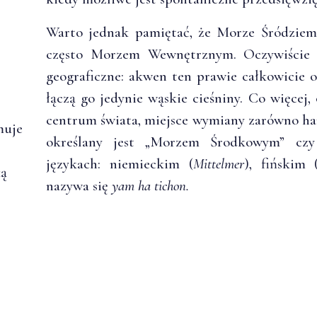
Warto jednak pamiętać, że Morze Śródziem
często Morzem Wewnętrznym. Oczywiście 
geograficzne: akwen ten prawie całkowicie o
łączą go jedynie wąskie cieśniny. Co więcej,
centrum świata, miejsce wymiany zarówno han
muje
określany jest „Morzem Środkowym” cz
językach: niemieckim (
Mittelmer
), fińskim 
ką
nazywa się
yam ha tichon.
.