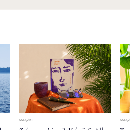
KSIĄŻKI
KSIĄŻ