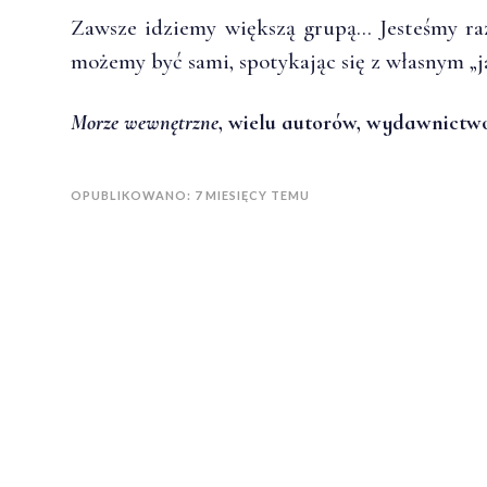
Zawsze idziemy większą grupą… Jesteśmy 
możemy być sami, spotykając się z własnym „ja
Morze wewnętrzne
, wielu autorów, wydawnictwo
OPUBLIKOWANO: 7 MIESIĘCY TEMU