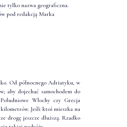
ie tylko nazwa geograficzna.
jów pod redakcją Marka
eko. Od północnego Adriatyku, w
trów; aby dojechać samochodem do
. Południowe Włochy czy Grecja
 kilometrów. Jeśli ktoś mieszka na
cze drogę jeszcze dłuższą. Rzadko
cie takiej podróży.