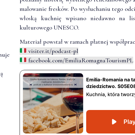
malowanie fresków. Po wysłuchaniu tego odci
włoską kuchnię wpisano niedawno na list
kulturowego UNESCO.
Materiał powstał w ramach płatnej współpra
visiter.it/podcast-pl
muje
facebook.com/EmiliaRomagnaTourismPL
ką
.