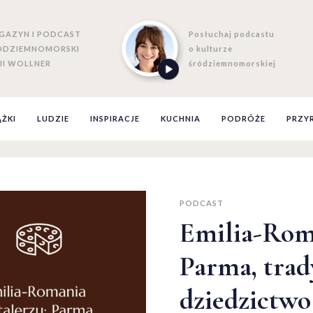
GAZYN I PODCAST
Posłuchaj podcastu
ÓDZIEMNOMORSKI
o kulturze
II WOLLNER
śródziemnomorskiej
ĄŻKI
LUDZIE
INSPIRACJE
KUCHNIA
PODRÓŻE
PRZY
PODCAST
Emilia-Roma
Parma, trad
dziedzictwo