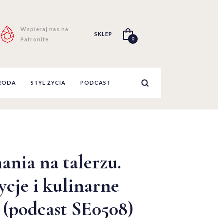
Wspieraj nas na
SKLEP
0
Patronite
RODA
STYL ŻYCIA
PODCAST
nia na talerzu.
ycje i kulinarne
 (podcast SE0508)