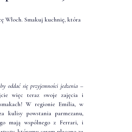
icę Włoch. Smakuj kuchnię, która
y oddać się przyjemności jedzenia
–
jcie więc teraz swoje zajęcia i
 smakach! W regionie Emilia, w
a kulisy powstania parmezanu,
go mają wspólnego z Ferrari, i
rtysty, któremu serem płacono za