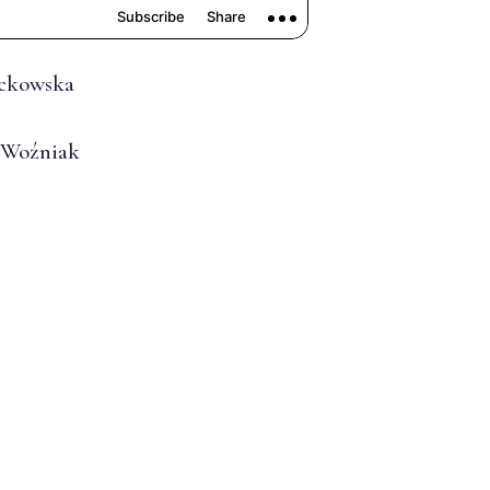
ackowska
 Woźniak