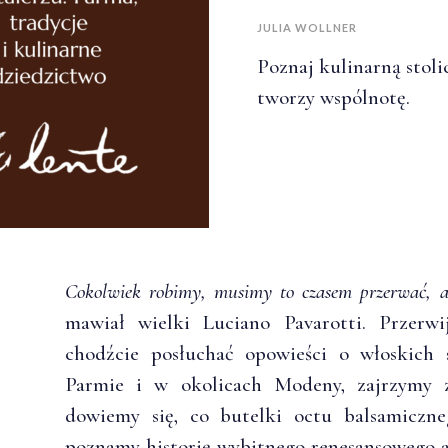
JULIA WOLLNER
Poznaj kulinarną stol
tworzy wspólnotę.
Cokolwiek robimy, musimy to czasem przerwać, ab
mawiał wielki Luciano Pavarotti. Przerwi
chodźcie posłuchać opowieści o włoskich
Parmie i w okolicach Modeny, zajrzymy z
dowiemy się, co butelki octu balsamiczne
poznamy historię wybitnego renesansowego a