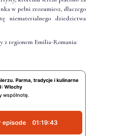
nka w pełni zrozumiesz, dlaczego
ę niematerialnego dziedzictwa
cy z regionem Emilia-Romania: