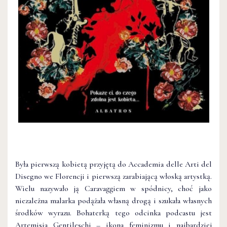
Była pierwszą kobietą przyjętą do Accademia delle Arti del
Disegno we Florencji i pierwszą zarabiającą włoską artystką.
Wielu nazywało ją Caravaggiem w spódnicy, choć jako
niezależna malarka podążała własną drogą i szukała własnych
środków wyrazu. Bohaterką tego odcinka podcastu jest
Artemisia Gentileschi – ikona feminizmu i najbardziej