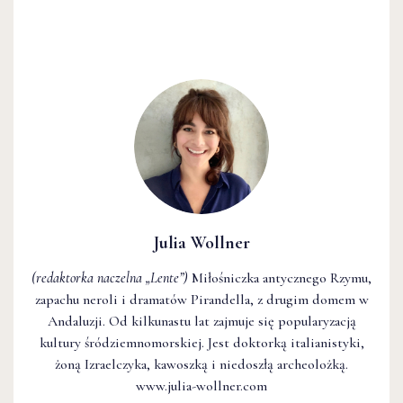
Julia Wollner
(redaktorka naczelna
„Lente”
)
Miłośniczka antycznego Rzymu,
zapachu neroli i dramatów Pirandella, z drugim domem w
Andaluzji. Od kilkunastu lat zajmuje się popularyzacją
kultury śródziemnomorskiej. Jest doktorką italianistyki,
żoną Izraelczyka, kawoszką i niedoszłą archeolożką.
www.julia-wollner.com