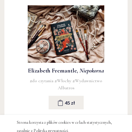
Elizabeth Fremantle,
Niepokorna
#do czytania
#Włochy
#Wydawnictwo
Albatros
45 zł
Strona korzysta z plików cookies w celach statystycznych,
#ARTEMISIA GENTILESCHI
zgodnie z
Polityką prywatności
.
#PODCAST