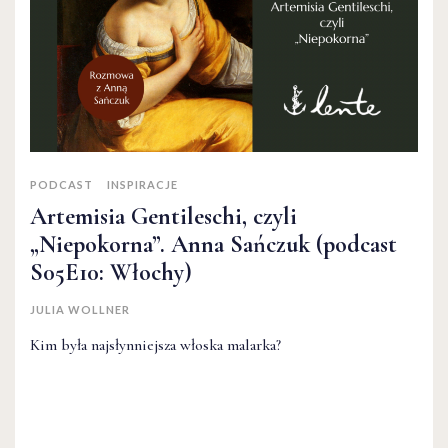
PODCAST
INSPIRACJE
Artemisia Gentileschi, czyli
„Niepokorna”. Anna Sańczuk (podcast
S05E10: Włochy)
JULIA WOLLNER
Kim była najsłynniejsza włoska malarka?