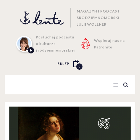
MAGAZYN I PODCAST
ŚRÓDZIEMNOMORSKI
JULII WOLLNER
Posłuchaj podcastu
Wspieraj nas na
o kulturze
Patronite
śródziemnomorskiej
SKLEP
0