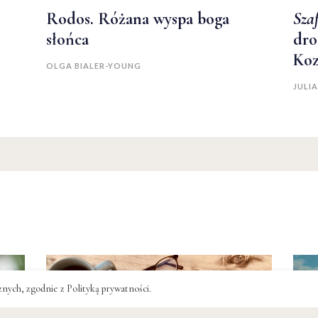
Rodos. Różana wyspa boga
Szaf
słońca
dro
Ko
OLGA BIALER-YOUNG
JULI
cznych, zgodnie z
Polityką prywatności
.