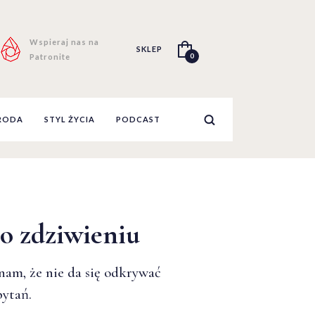
Wspieraj nas na
SKLEP
0
Patronite
RODA
STYL ŻYCIA
PODCAST
 o zdziwieniu
nam, że nie da się odkrywać
pytań.