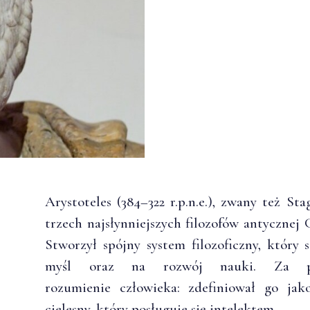
Arystoteles (384–322 r.p.n.e.), zwany też St
trzech najsłynniejszych filozofów antycznej 
Stworzył spójny system filozoficzny, który 
myśl oraz na rozwój nauki. Za p
rozumienie człowieka: zdefiniował go ja
cielesny, który posługuje się intelektem.