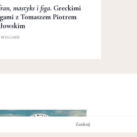
ran, mastyks i figa
. Greckimi
gami z Tomaszem Piotrem
złowskim
A WOLLNER
Zamknij