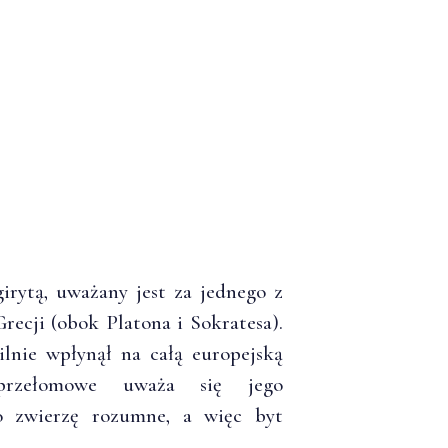
agirytą, uważany jest za jednego z
Grecji (obok Platona i Sokratesa).
silnie wpłynął na całą europejską
rzełomowe uważa się jego
ko zwierzę rozumne, a więc byt