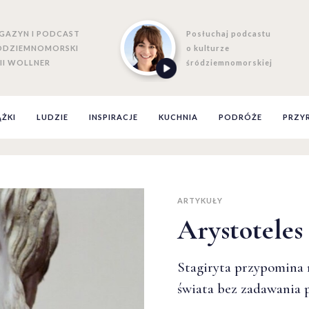
GAZYN I PODCAST
Posłuchaj podcastu
ÓDZIEMNOMORSKI
o kulturze
II WOLLNER
śródziemnomorskiej
ĄŻKI
LUDZIE
INSPIRACJE
KUCHNIA
PODRÓŻE
PRZY
ARTYKUŁY
Arystoteles
Stagiryta przypomina 
świata bez zadawania 