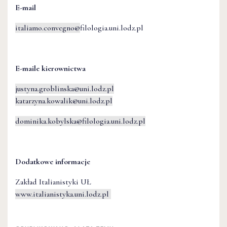
E-mail
italiamo.convegno@
filologia.uni.lodz.pl
E-maile kierownictwa
justyna.groblinska@uni.lodz.pl
katarzyna.kowalik@uni.lodz.pl
dominika.kobylska@filologia.uni.lodz.pl
Dodatkowe informacje
Zakład Italianistyki UŁ
www.italianistyka.uni.lodz.pl