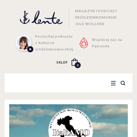
MAGAZYN I PODCAST
ŚRÓDZIEMNOMORSKI
JULII WOLLNER
Posłuchaj podcastu
Wspieraj nas na
o kulturze
Patronite
śródziemnomorskiej
SKLEP
0