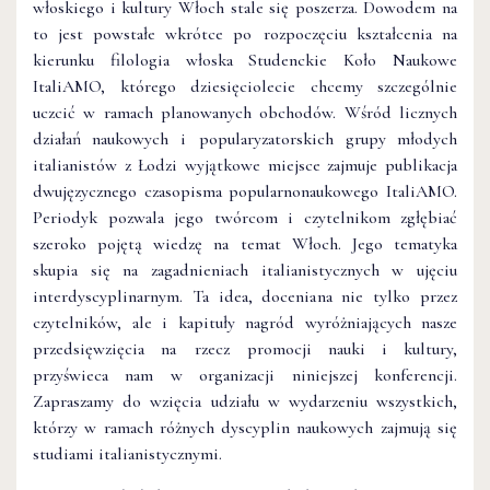
włoskiego i kultury Włoch stale się poszerza. Dowodem na
to jest powstałe wkrótce po rozpoczęciu kształcenia na
kierunku filologia włoska Studenckie Koło Naukowe
ItaliAMO, którego dziesięciolecie chcemy szczególnie
uczcić w ramach planowanych obchodów. Wśród licznych
działań naukowych i popularyzatorskich grupy młodych
italianistów z Łodzi wyjątkowe miejsce zajmuje publikacja
dwujęzycznego czasopisma popularnonaukowego ItaliAMO.
Periodyk pozwala jego twórcom i czytelnikom zgłębiać
szeroko pojętą wiedzę na temat Włoch. Jego tematyka
skupia się na zagadnieniach italianistycznych w ujęciu
interdyscyplinarnym. Ta idea, doceniana nie tylko przez
czytelników, ale i kapituły nagród wyróżniających nasze
przedsięwzięcia na rzecz promocji nauki i kultury,
przyświeca nam w organizacji niniejszej konferencji.
Zapraszamy do wzięcia udziału w wydarzeniu wszystkich,
którzy w ramach różnych dyscyplin naukowych zajmują się
studiami italianistycznymi.