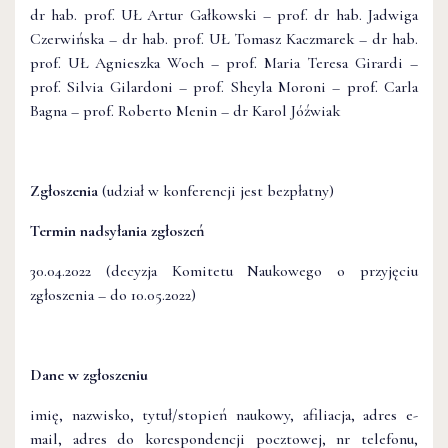
dr hab. prof. UŁ Artur Gałkowski – prof. dr hab. Jadwiga
Czerwińska – dr hab. prof. UŁ Tomasz Kaczmarek – dr hab.
prof. UŁ Agnieszka Woch – prof. Maria Teresa Girardi –
prof. Silvia Gilardoni – prof. Sheyla Moroni – prof. Carla
Bagna – prof. Roberto Menin – dr Karol Jóźwiak
Zgłoszenia
(udział w konferencji jest bezpłatny)
Termin nadsyłania zgłoszeń
30.04.2022 (decyzja Komitetu Naukowego o przyjęciu
zgłoszenia – do 10.05.2022)
Dane w zgłoszeniu
imię, nazwisko, tytuł/stopień naukowy, afiliacja, adres e-
mail, adres do korespondencji pocztowej, nr telefonu,