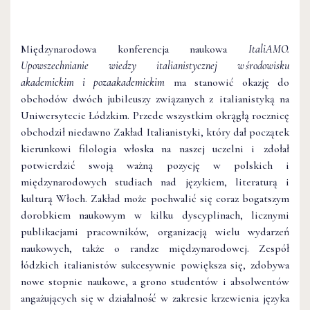
Międzynarodowa konferencja naukowa
ItaliAMO.
Upowszechnianie wiedzy italianistycznej w środowisku
akademickim i pozaakademickim
ma stanowić okazję do
obchodów dwóch jubileuszy związanych z italianistyką na
Uniwersytecie Łódzkim. Przede wszystkim okrągłą rocznicę
obchodził niedawno Zakład Italianistyki, który dał początek
kierunkowi filologia włoska na naszej uczelni i zdołał
potwierdzić swoją ważną pozycję w polskich i
międzynarodowych studiach nad językiem, literaturą i
kulturą Włoch. Zakład może pochwalić się coraz bogatszym
dorobkiem naukowym w kilku dyscyplinach, licznymi
publikacjami pracowników, organizacją wielu wydarzeń
naukowych, także o randze międzynarodowej. Zespół
łódzkich italianistów sukcesywnie powiększa się, zdobywa
nowe stopnie naukowe, a grono studentów i absolwentów
angażujących się w działalność w zakresie krzewienia języka