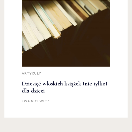
ARTYKUŁY
Dziesięć włoskich książek (nie tylko)
dla dzieci
EWA NICEWICZ