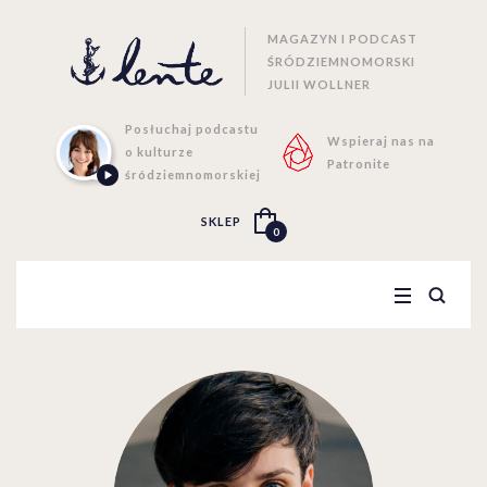
MAGAZYN I PODCAST
ŚRÓDZIEMNOMORSKI
JULII WOLLNER
Posłuchaj podcastu
Wspieraj nas na
o kulturze
Patronite
śródziemnomorskiej
SKLEP
0