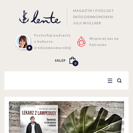
MAGAZYN I PODCAST
ŚRÓDZIEMNOMORSKI
JULII WOLLNER
Posłuchaj podcastu
Wspieraj nas na
o kulturze
Patronite
śródziemnomorskiej
SKLEP
0