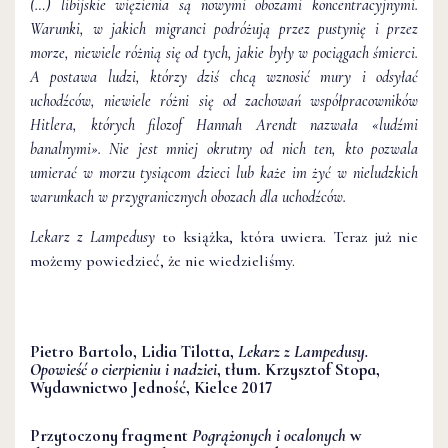
(…) libijskie więzienia są nowymi obozami koncentracyjnymi.
Warunki, w jakich migranci podróżują przez pustynię i przez
morze, niewiele różnią się od tych, jakie były w pociągach śmierci.
A postawa ludzi, którzy dziś chcą wznosić mury i odsyłać
uchodźców, niewiele różni się od zachowań współpracowników
Hitlera, których filozof Hannah Arendt nazwała «ludźmi
banalnymi». Nie jest mniej okrutny od nich ten, kto pozwala
umierać w morzu tysiącom dzieci lub każe im żyć w nieludzkich
warunkach w przygranicznych obozach dla uchodźców.
Lekarz z Lampedusy
to książka, która uwiera. Teraz już nie
możemy powiedzieć, że nie wiedzieliśmy.
Pietro Bartolo, Lidia Tilotta,
Lekarz z Lampedusy.
Opowieść o cierpieniu i nadziei
, tłum. Krzysztof Stopa,
Wydawnictwo Jedność, Kielce 2017
Przytoczony fragment
Pogrążonych i ocalonych
w