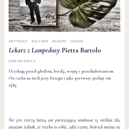
ARTYKUŁY
KULTURA
KSIĄŻKI
LUDZIE
Lekarz z Lampedusy
Pietra Bartolo
EWA NICEWICZ
Uciekają przed głodem, biedą, wojną i prześladowaniem.
On czeka na nich przy brzegu i jako pierwszy podaje im
rękę.
Nie jest rzeczą łatwą ani pocieszającą sondować tę otchłań zła,
uważam jednak, że trzeba to robić, gdyż czyny, których można się