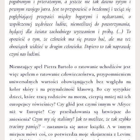
pogubionym i przerażonym, a jeszcze nie tak dawno sytym i
pewnym swojego jutra. Jest to przypowieść o bezdennej i wciąż się
pogłębiającej przepaści między bogatymi i nędzarzami, o
współczesnej wędrówce ludów, niemożliwej do powstrzymania,
będącej dla świata zachodniego wyzwaniem i próbą. (…) To
opowieść o tym, że człowiek ma się prawo bać, ale ma też
obowiązek widzieć w drugim człowieka. Dopiero to tak naprawdę
czyni nas ludźmi.
Nieustający apel Pietra Bartolo o ratowanie uchodźców jest
więc apelem o ratowanie człowieczeństwa, przypomnieniem
uniwersalnych wartości obowiązujących bez względu na
kolor skóry i na przynależność klasową. Bo czy syryjskie
dzieci, które tracą rodziców na morzu, cierpią mniej niż ich
europejscy rówieśnicy? Czy głód jest czymś innym w Afryce
niż w Europie? Czy prześladowania są łatwiejsze do
zniesienia?
Czym my się staliśmy? Jak to możliwe, że tak szybko
tracimy pamięć? –
zastanawia się autor książki. A w innym
miejscu mówi coś, co potwierdza moje skojarzenia z Levim: