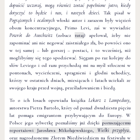
dopuścić wczoraj, mogą również zostać popełnione jutro, kiedy
dotyczyć to będzie i nas, i naszych dzieci.
Tak pisał w
Pogrążonych i ocalonych
włoski autor i zarazem były więzień
obozu koncentracyjnego, Primo Levi, zaś w wywiadzie
Powrót do Auschwitz
(zobacz
tutaj
) apelował, żeby nie
zapominać ani nie negować zaistniałego zła, bo powróci ono
w tej samej – lub gorszej – postaci, i to wcześniej, niż
moglibyśmy się tego spodziewać. Sięgam po raz kolejny do
słów Leviego i od razu przychodzą mi na myśl stłoczeni w
pontonach, wycieńczeni, spragnieni i głodni uchodźcy,
którzy w ostatnich dniach, miesiącach i latach uciekali ze
swojego kraju przed wojną, prześladowaniem i biedą.
To o ich losach opowiada książka
Lekarz z Lampedusy
,
autorstwa Pietra Bartolo, który od ponad dwudziestu pięciu
lat pomaga emigrantom przybywającym do Europy. W
Polsce jego sylwetkę poznaliśmy już dzięki
poruszającemu
reportażowi Jarosława Mikołajewskiego,
Wielki przypływ
,
oraz nagrodzonemu Złotym Niedźwiedziem na festiwalu w