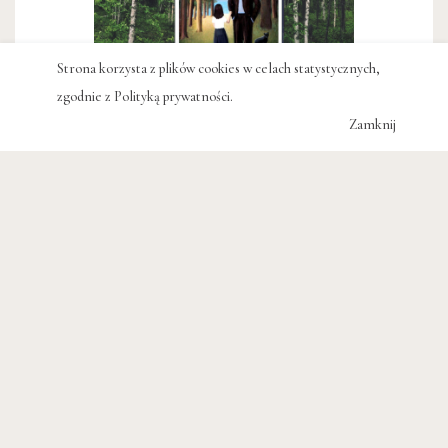
Strona korzysta z plików cookies w celach statystycznych,
zgodnie z
Polityką prywatności
.
Spokojny chaos
– powieść Sandra
Zamknij
Veronesiego
#do czytania
#Włochy
#Wydawnictwo
Draft Publishing
19 zł
#KSIĄŻKA
#LAMPEDUSA
#LITERATURA
#PIETRO BARTOLO
#UCHODŹCY
#WŁOCHY