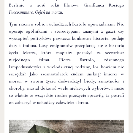
Berlinie w 2016 roku filmowi Gianfranca Rosiego
Fuocoammare. Ogień na morzu
.
Tym razem o sobie i uchodźcach Bartolo opowiada sam. Nie
operuje ogólnikami i stereotypami znanymi z gazet czy
wystąpień polityków: przytacza konkretne historie, podaje
daty i imiona. Losy emigrantów przeplatają się z historią
życia lekarza, która mogłaby posłużyć za scenariusz
niejednego filmu. Pietra Bartolo, rdzennego
lampedusańczyka z wielodzietnej rodziny, los bowiem nie
szczędził. Jako szesnastolatek cudem uniknął śmierci w
morzu, w swoim życiu doświadczył biedy, samotności i
choroby, musiał dokonać wielu niełatwych wyborów. I może
to właśnie te wszystkie trudne przeżycia sprawiły, że potrafi
on zobaczyć w uchodźcy człowieka i brata.