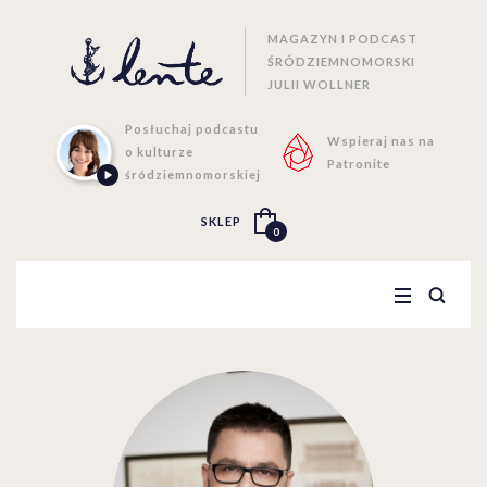
MAGAZYN I PODCAST
ŚRÓDZIEMNOMORSKI
JULII WOLLNER
Posłuchaj podcastu
Wspieraj nas na
o kulturze
Patronite
śródziemnomorskiej
SKLEP
0