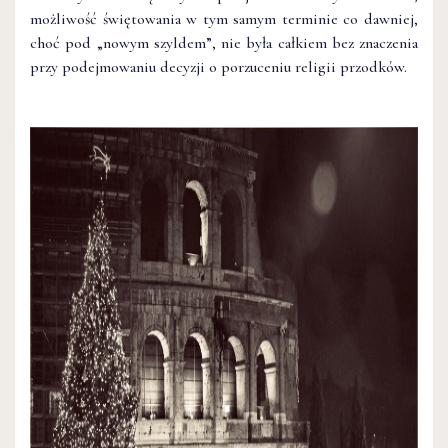
możliwość świętowania w tym samym terminie co dawniej,
choć pod „nowym szyldem”, nie była całkiem bez znaczenia
przy podejmowaniu decyzji o porzuceniu religii przodków.