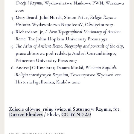
Grecji i Rzymu
, Wydawnictwo Naukowe PWN, Warszawa
2006
Mary Beard, John North, Simon Price,
Religie Rzymu.
Historia
. Wydawnictwo NapoleonV, Oświęcim 2017
Richardson, jr,
A New Topographical Dictionary of Ancient
Rome
, The Johns Hopkins University Press 1992
The Atlas of Ancient Rome. Biography and portrait of the city
,
praca zbiorowa pod redakcją Andrei Carrandiniego,
Princeton University Press 2017
Andrzej Gillmeister, Danuta Musiał,
W cieniu Kapitoli.
Religia starożytnych Rzymian
, Towarzystwo Wydawnicze
Historia Iagellonica, Kraków 2012.
Zdjęcie główne: ruiny świątyni Saturna w Rzymie, fot.
Darren Flinders
/ Flickr,
CC BY-ND 2.0
OPUBLIKOWANO: 6 LAT TEMU