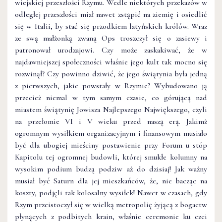
wiejskiej przeszłości Rzymu. Wedle niektórych przekazów w
odległej przeszłości miał nawet zstąpić na ziemię i osiedlić
się w Italii, by stać się przodkiem latyńskich królów. Wraz
ze swą małżonką zwaną Ops troszczył się o zasiewy i
patronował urodzajowi. Czy może zaskakiwać, że w
najdawniejszej społeczności właśnie jego kult tak mocno się
rozwinął? Czy powinno dziwić, że jego świątynia była jedną
z pierwszych, jakie powstały w Rzymie? Wybudowano ją
przecież niemal w tym samym czasie, co górującą nad
miastem świątynię Jowisza Najlepszego Największego, czyli
na przełomie VI i V wieku przed naszą erą. Jakimż
ogromnym wysiłkiem organizacyjnym i finansowym musiało
być dla ubogiej mieściny postawienie przy Forum u stóp
Kapitolu tej ogromnej budowli, której smukłe kolumny na
wysokim podium budzą podziw aż do dzisiaj! Jak ważny
musiał być Saturn dla jej mieszkańców, że, nie bacząc na
koszty, podjęli tak kolosalny wysiłek! Nawet w czasach, gdy
Rzym przeistoczył się w wielką metropolię żyjącą z bogactw
płynących z podbitych krain, właśnie ceremonie ku czci