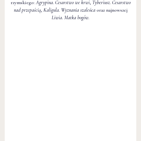
rzymskiego:
Agrypina. Cesarstwo we krwi
,
Tyberiusz. Cesarstwo
nad przepaścią
,
Kaligula. Wyznania szaleńca
oraz najnowszej
Liwia. Matka bogów.