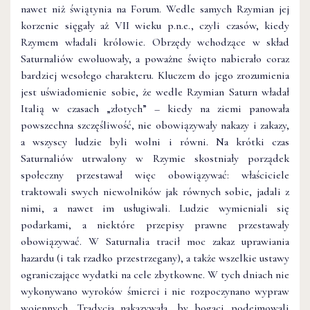
nawet niż świątynia na Forum. Wedle samych Rzymian jej
korzenie sięgały aż VII wieku p.n.e., czyli czasów, kiedy
Rzymem władali królowie. Obrzędy wchodzące w skład
Saturnaliów ewoluowały, a poważne święto nabierało coraz
bardziej wesołego charakteru. Kluczem do jego zrozumienia
jest uświadomienie sobie, że wedle Rzymian Saturn władał
Italią w czasach „złotych” – kiedy na ziemi panowała
powszechna szczęśliwość, nie obowiązywały nakazy i zakazy,
a wszyscy ludzie byli wolni i równi. Na krótki czas
Saturnaliów utrwalony w Rzymie skostniały porządek
społeczny przestawał więc obowiązywać: właściciele
traktowali swych niewolników jak równych sobie, jadali z
nimi, a nawet im usługiwali. Ludzie wymieniali się
podarkami, a niektóre przepisy prawne przestawały
obowiązywać. W Saturnalia tracił moc zakaz uprawiania
hazardu (i tak rzadko przestrzegany), a także wszelkie ustawy
ograniczające wydatki na cele zbytkowne. W tych dniach nie
wykonywano wyroków śmierci i nie rozpoczynano wypraw
wojennych. Tradycja nakazywała, by bogaci podejmowali