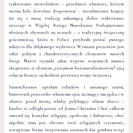
traktowanie niewolników – przedmiot własności, którym
można było dowolnie dysponować – nieodmiennie kojarzy
mi się z naszą tradycją nakazującą dobre traktowanie
zwierząt w Wigilię Bożego Narodzenia. Podejmowanie
uboższych obywateli na ucztach – z tradycyjną świąteczną
gościnnością, która w Polsce przybrała postać pustego
nakrycia dla zbłąkanego wędrowca. Wymiana prezentów jest
także jednym z charakterystycznych elementów naszych
Świąt. Nawet rzymski zakaz wypraw wojennych nasuwa
skojarzenie ze słynnym „rozejmem bożonarodzeniowym” 1914
roku na froncie zachodnim pierwszej wojny światowej.
Saturn/Kronos: opiekun rolników i zasianego ziarna,
buntownik przeciwko własnemu ojcu, ucinający mu jądra i w
obawie przed utratą władzy połykający własne dzieci –
bardzo to odległa postać od Jezusa Chrystusa. Choć całkiem
zmienił się kontekst religijny, społeczny i kulturowy, choć
zupełnie inna jest obecnie treść religijnych ceremonii,
zewnętrzne formy świętowania ostatnich dni grudnia wciąż