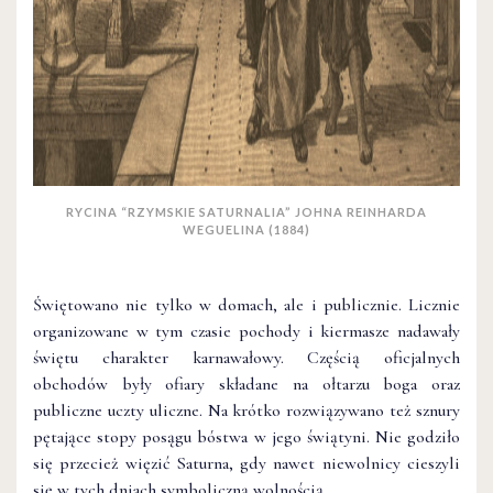
RYCINA “RZYMSKIE SATURNALIA” JOHNA REINHARDA
WEGUELINA (1884)
Świętowano nie tylko w domach, ale i publicznie. Licznie
organizowane w tym czasie pochody i kiermasze nadawały
świętu charakter karnawałowy. Częścią oficjalnych
obchodów były ofiary składane na ołtarzu boga oraz
publiczne uczty uliczne. Na krótko rozwiązywano też sznury
pętające stopy posągu bóstwa w jego świątyni. Nie godziło
się przecież więzić Saturna, gdy nawet niewolnicy cieszyli
się w tych dniach symboliczną wolnością.