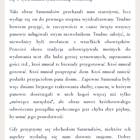
Taki obraz Saturnaliów przekazali nam starożytni, lecz
wydaje się on do pewnego stopnia wyidealizowany. Trudno
bowiem przyjąć, że rzeczywiście w czasie święta wszyscy
panowie usługiwali swym niewolnikom. Trudno założyć, że
niewolnicy byli zwolnieni z wszelkich obowiązków.
Przecież skoro tradycja zobowiązywała możnych do
wydawania uczt dla ludzi gorzej sytuowanych, zapraszania
gości itd., ktoś musiał te biesiady przygotować. Ktoś musiał
gotować. Ktoś musiał posprzątać dom. Ktoś musiał zanieść
podarki przyjaciołom pana domu… Zapewne Saturnalia były
więc dniami lżejszego traktowania służby; czasem, w którym
panowie dostrzegali w nich kogoś więcej niż tylko
„mówiące narzędzia”, ale obraz nawet krótkotrwałego
odwrócenia porządku społecznego jest chyba zbyt piękny,
by uznać jego prawdziwość.
Gdy przyjrzymy się obchodom Saturnaliów, niektóre ich
aspekty wydadzą się nam dziwnie znajome. Dobre