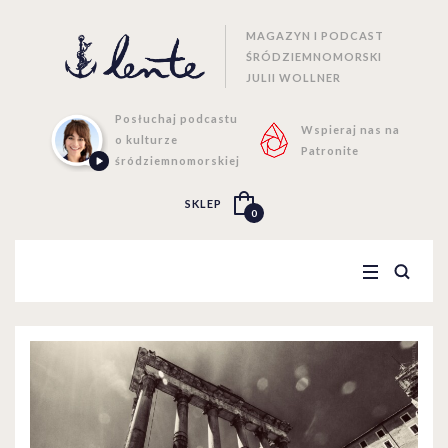
MAGAZYN I PODCAST
ŚRÓDZIEMNOMORSKI
JULII WOLLNER
Posłuchaj podcastu
Wspieraj nas na
o kulturze
Patronite
śródziemnomorskiej
SKLEP
0