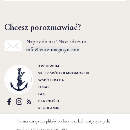
Chcesz porozmawiać?
Napisz do nas! Nasz adres to
info@lente-magazyn.com
ARCHIWUM
SKLEP ŚRÓDZIEMNOMORSKI
WSPÓŁPRACA
O NAS
FAQ
PŁATNOŚCI
REGULAMIN
POLITYKA PRYWATNOŚCI
Strona korzysta z plików cookies w celach statystycznych,
Ⓒ LENTE 2022 | BY
WIZJO
zgodnie z
Polityką prywatności
.