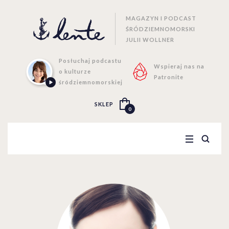
MAGAZYN I PODCAST
ŚRÓDZIEMNOMORSKI
JULII WOLLNER
Posłuchaj podcastu
Wspieraj nas na
o kulturze
Patronite
śródziemnomorskiej
SKLEP
0