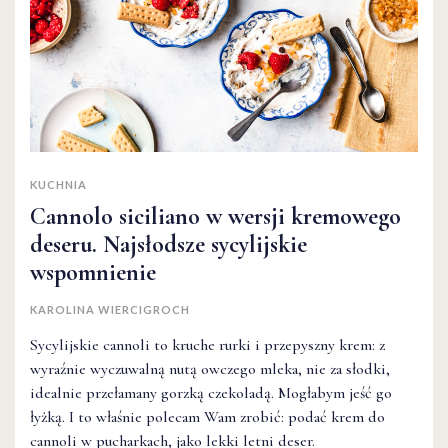
KUCHNIA
Cannolo siciliano w wersji kremowego
deseru. Najsłodsze sycylijskie
wspomnienie
KAROLINA WIERCIGROCH
Sycylijskie cannoli to kruche rurki i przepyszny krem: z
wyraźnie wyczuwalną nutą owczego mleka, nie za słodki,
idealnie przełamany gorzką czekoladą. Mogłabym jeść go
łyżką. I to właśnie polecam Wam zrobić: podać krem do
cannoli w pucharkach, jako lekki letni deser.