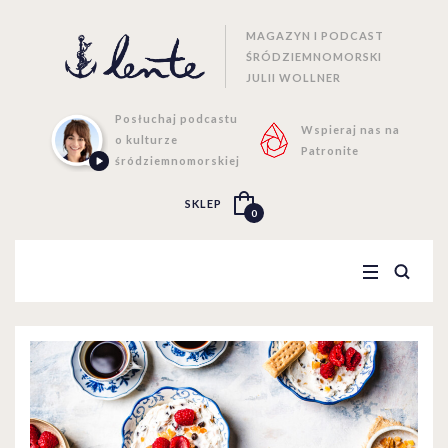
MAGAZYN I PODCAST
ŚRÓDZIEMNOMORSKI
JULII WOLLNER
Posłuchaj podcastu
Wspieraj nas na
o kulturze
Patronite
śródziemnomorskiej
SKLEP
0