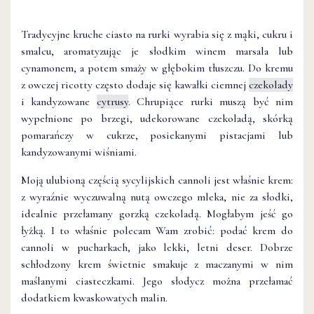
Tradycyjne kruche ciasto na rurki wyrabia się z mąki, cukru i
smalcu, aromatyzując je słodkim winem marsala lub
cynamonem, a potem smaży w głębokim tłuszczu. Do kremu
z owczej ricotty często dodaje się kawałki ciemnej
czekolady
i kandyzowane
cytrusy
. Chrupiące rurki muszą być nim
wypełnione po brzegi, udekorowane czekoladą, skórką
pomarańczy w cukrze, posiekanymi pistacjami lub
kandyzowanymi wiśniami.
Moją ulubioną częścią sycylijskich cannoli jest właśnie krem:
z wyraźnie wyczuwalną nutą owczego mleka, nie za słodki,
idealnie przełamany gorzką czekoladą. Mogłabym jeść go
łyżką. I to właśnie polecam Wam zrobić: podać krem do
cannoli w pucharkach, jako lekki, letni deser. Dobrze
schłodzony krem świetnie smakuje z maczanymi w nim
maślanymi ciasteczkami. Jego słodycz można przełamać
dodatkiem kwaskowatych malin.