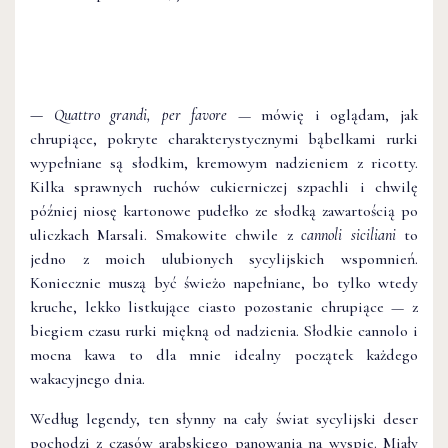
— Quattro grandi, per favore
— mówię i oglądam, jak
chrupiące, pokryte charakterystycznymi bąbelkami rurki
wypełniane są słodkim, kremowym nadzieniem z ricotty.
Kilka sprawnych ruchów cukierniczej szpachli i chwilę
później niosę kartonowe pudełko ze słodką zawartością po
uliczkach Marsali. Smakowite chwile z
cannoli siciliani
to
jedno z moich ulubionych sycylijskich wspomnień.
Koniecznie muszą być świeżo napełniane, bo tylko wtedy
kruche, lekko listkujące ciasto pozostanie chrupiące — z
biegiem czasu rurki miękną od nadzienia. Słodkie cannolo i
mocna kawa to dla mnie idealny początek każdego
wakacyjnego dnia.
Według legendy, ten słynny na cały świat sycylijski deser
pochodzi z czasów arabskiego panowania na wyspie. Miały