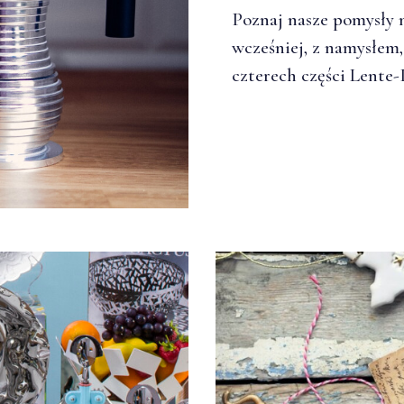
Poznaj nasze pomysły
wcześniej, z namysłem,
czterech części Lente-I