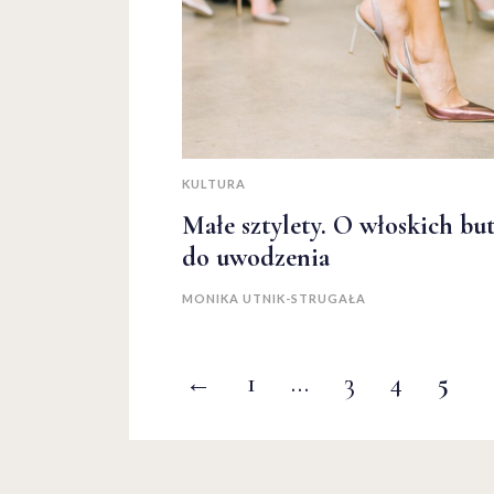
KULTURA
Małe sztylety. O włoskich bu
do uwodzenia
MONIKA UTNIK-STRUGAŁA
←
1
…
3
4
5