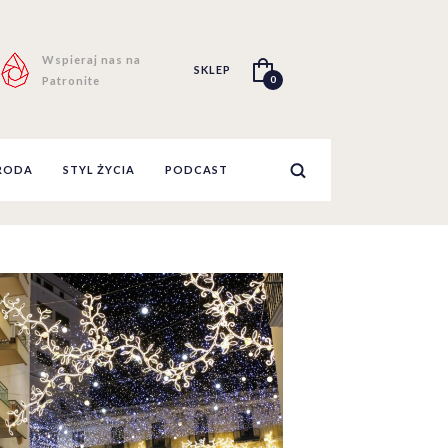
Wspieraj nas na
SKLEP
0
Patronite
RODA
STYL ŻYCIA
PODCAST