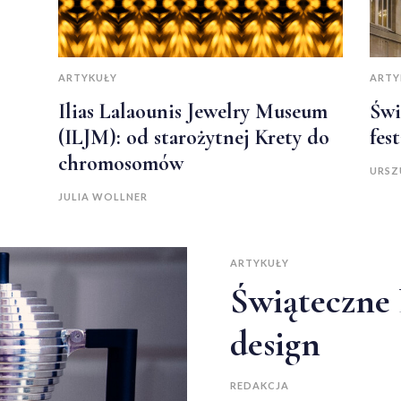
ARTYKUŁY
ARTY
Ilias Lalaounis Jewelry Museum
Świ
(ILJM): od starożytnej Krety do
fes
chromosomów
URSZ
JULIA WOLLNER
ARTYKUŁY
Świąteczne 
design
REDAKCJA