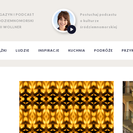
GAZYN I PODCAST
Posłuchaj podcastu
ÓDZIEMNOMORSKI
o kulturze
II WOLLNER
śródziemnomorskiej
ĄŻKI
LUDZIE
INSPIRACJE
KUCHNIA
PODRÓŻE
PRZY