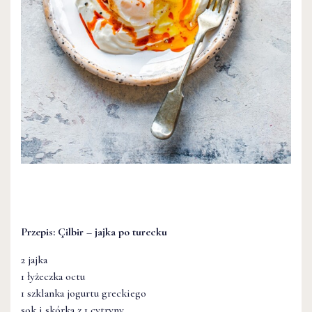
Przepis:
Çilbir
– jajka po turecku
2 jajka
1 łyżeczka octu
1 szklanka jogurtu greckiego
sok i skórka z 1 cytryny