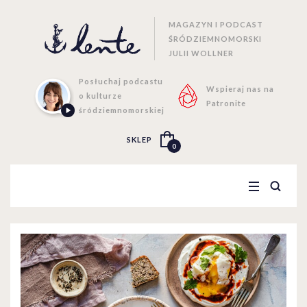
MAGAZYN I PODCAST
ŚRÓDZIEMNOMORSKI
JULII WOLLNER
Posłuchaj podcastu
Wspieraj nas na
o kulturze
Patronite
śródziemnomorskiej
SKLEP
0