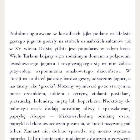
Podobno ugotowane w koszulkach jajka podane na kleksie
gęstego jogurtu gościły na stołach osmańskich sułtanów już
w XV wieku. Dzisiaj çilbir jest popularny w całym kraju.
Wielu Turkom kojarzy się z rodzinnym domem, a połączenie
kwaskowatego jogurtu i rozpływającego się na nim żółtka
przywołuje wspomnienia smakowitego dzieciństwa. W
Turcji na co dzień jada się bardzo gęsty, odsączony jogurt, u
nas znany jako “grecki”. Możemy wymieszać go ze startym na
puree czosnkiem, sokiem z cytryny, ziołami: posiekaną
pietruszką, kolendrą, miętą lub koperkiem. Niektórzy do
palonego masła dodają odrobinę oliwy i sproszkowaną
paprykę Aleppo — bliskowschodnią odmianę ostrej
papryki o lekko owocowym posmaku, w Turcji nazywaną pul
biber. Zamiast niej dobrze sprawdzi się mocno wędzona
papryka. Çilbir koniecznie podajemy z dobrym pieczywem: