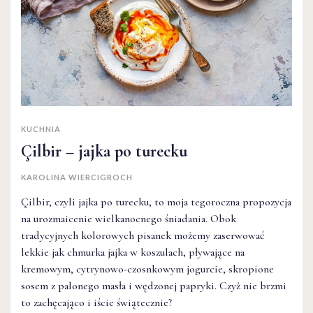
KUCHNIA
Çilbir – jajka po turecku
KAROLINA WIERCIGROCH
Çilbir, czyli jajka po turecku, to moja tegoroczna propozycja
na urozmaicenie wielkanocnego śniadania. Obok
tradycyjnych kolorowych pisanek możemy zaserwować
lekkie jak chmurka jajka w koszulach, pływające na
kremowym, cytrynowo-czosnkowym jogurcie, skropione
sosem z palonego masła i wędzonej papryki. Czyż nie brzmi
to zachęcająco i iście świątecznie?