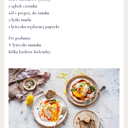
1 ząbek czosnku
sól i pieprz, do smaku
2 łyżki masła
1 łyżeczka wędzonej papryki
Do podania:
½ łyżeczki sumaku
kilka listków kolendry