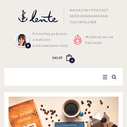
MAGAZYN I PODCAST
ŚRÓDZIEMNOMORSKI
JULII WOLLNER
Posłuchaj podcastu
Wspieraj nas na
o kulturze
Patronite
śródziemnomorskiej
SKLEP
0