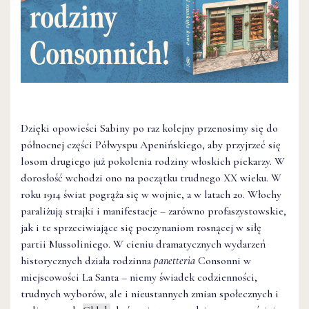
Dzięki opowieści Sabiny po raz kolejny przenosimy się do
północnej części Półwyspu Apenińskiego, aby przyjrzeć się
losom drugiego już pokolenia rodziny włoskich piekarzy. W
dorosłość wchodzi ono na początku trudnego XX wieku. W
roku 1914 świat pogrąża się w wojnie, a w latach 20. Włochy
paraliżują strajki i manifestacje – zarówno profaszystowskie,
jak i te sprzeciwiające się poczynaniom rosnącej w siłę
partii Mussoliniego. W cieniu dramatycznych wydarzeń
historycznych działa rodzinna
panetteria
Consonni w
miejscowości La Santa – niemy świadek codzienności,
trudnych wyborów, ale i nieustannych zmian społecznych i