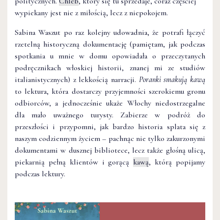
politycznych.
Chleb
, który się tu sprzedaje, coraz częściej
wypiekany jest nie z miłością, lecz z niepokojem.
Sabina Waszut po raz kolejny udowadnia, że potrafi łączyć
rzetelną historyczną dokumentację (pamiętam, jak podczas
spotkania u mnie w domu opowiadała o przeczytanych
podręcznikach włoskiej historii, znanej mi ze studiów
italianistycznych) z lekkością narracji.
Poranki smakują kawą
to lektura, która dostarczy przyjemności szerokiemu gronu
odbiorców, a jednocześnie ukaże Włochy niedostrzegalne
dla mało uważnego turysty. Zabierze w podróż do
przeszłości i przypomni, jak bardzo historia splata się z
naszym codziennym życiem – pachnąc nie tylko zakurzonymi
dokumentami w dusznej bibliotece, lecz także głośną ulicą,
piekarnią pełną klientów i gorącą
kawą
, którą popijamy
podczas lektury.