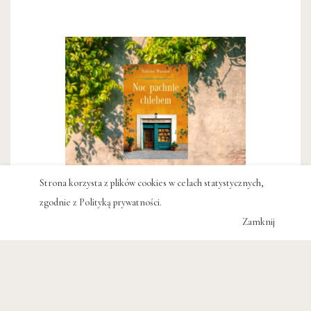
Strona korzysta z plików cookies w celach statystycznych,
Sabina Waszut,
Noc pachnie
zgodnie z
Polityką prywatności
.
chlebem
Zamknij
#do czytania
#Włochy
29 zł