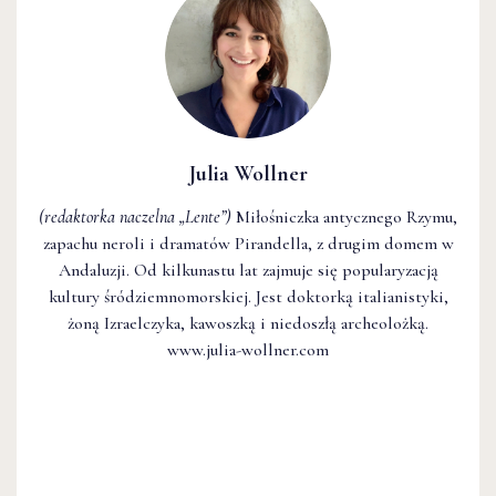
Julia Wollner
(redaktorka naczelna
„Lente”
)
Miłośniczka antycznego Rzymu,
zapachu neroli i dramatów Pirandella, z drugim domem w
Andaluzji. Od kilkunastu lat zajmuje się popularyzacją
kultury śródziemnomorskiej. Jest doktorką italianistyki,
żoną Izraelczyka, kawoszką i niedoszłą archeolożką.
www.julia-wollner.com