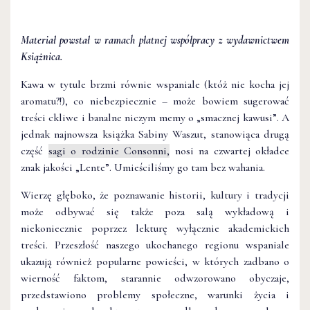
Materiał powstał w ramach płatnej współpracy z wydawnictwem
Książnica.
Kawa w tytule brzmi równie wspaniale (któż nie kocha jej
aromatu?!), co niebezpiecznie – może bowiem sugerować
treści ckliwe i banalne niczym memy o „smacznej kawusi”. A
jednak najnowsza książka Sabiny Waszut, stanowiąca drugą
część
sagi o rodzinie Consonni,
nosi na czwartej okładce
znak jakości „Lente”. Umieściliśmy go tam bez wahania.
Wierzę głęboko, że poznawanie historii, kultury i tradycji
może odbywać się także poza salą wykładową i
niekoniecznie poprzez lekturę wyłącznie akademickich
treści. Przeszłość naszego ukochanego regionu wspaniale
ukazują również popularne powieści, w których zadbano o
wierność faktom, starannie odwzorowano obyczaje,
przedstawiono problemy społeczne, warunki życia i