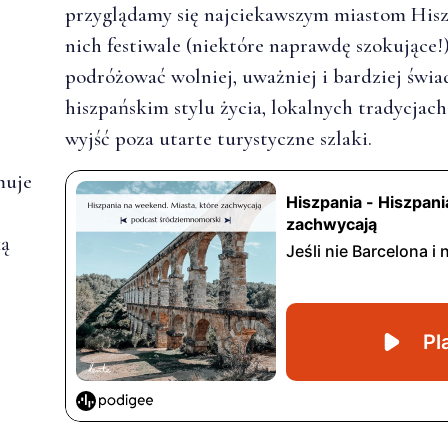
przyglądamy się najciekawszym miastom His
nich festiwale (niektóre naprawdę szokujące!)
podróżować wolniej, uważniej i bardziej św
hiszpańskim stylu życia, lokalnych tradycjach
wyjść poza utarte turystyczne szlaki.
muje
ką
.