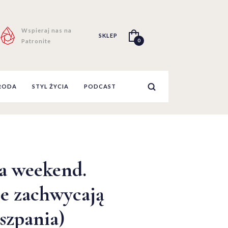
Wspieraj nas na
SKLEP
0
Patronite
RODA
STYL ŻYCIA
PODCAST
a weekend.
re zachwycają
szpania)