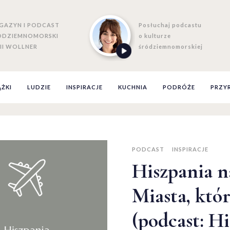
GAZYN I PODCAST
Posłuchaj podcastu
ÓDZIEMNOMORSKI
o kulturze
II WOLLNER
śródziemnomorskiej
ĄŻKI
LUDZIE
INSPIRACJE
KUCHNIA
PODRÓŻE
PRZY
PODCAST
INSPIRACJE
Hiszpania n
Miasta, któ
(podcast: Hi