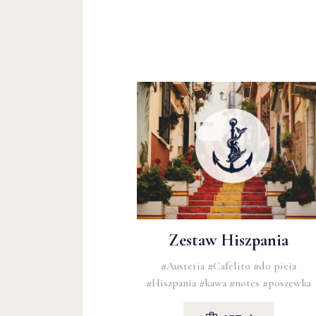
Zestaw Hiszpania
#Austeria
#Cafelito
#do picia
#Hiszpania
#kawa
#notes
#poszewka