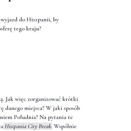
 wyjazd do Hiszpanii, by
ferę tego kraju?
ą. Jak więc zorganizować krótki
rę danego miejsca? W jaki sposób
niem Południa? Na pytania te
ka
Hiszpania City Break
.
Wspólnie