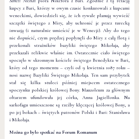
Sancti Nicolai
pióra Nikefora z Bari. Zgodnie z tą relacją
kupcy z Bari, którzy w owym czasie konkurowali z kupcami
weneckimi, dowiedzieli się, że ich rywale planują wywieźć
szczątki świętego z Miry, aby uchronić je przez turecką
inwazją (i naturalnie umieścić je w Wenecji). Aby do tego
nie dopuścić, czym prędzej popłynęli do Miry z całą flotą i
przekonali strażników bazyliki świętego Mikołaja, aby
przekazali relikwie właśnie im. Ostatecznie ciało świętego
spoczęło w skromnym kościele świętego Benedykta w Bari,
który od tego momentu – czyli od 9 kwietnia 1087 roku –
nosi nazwę Bazyliki Świętego Mikołaja. Ten sam przybytek
stał się kilka stuleci później miejscem ostatecznego
spoczynku polskiej królowej Bony. Mauzoleum za głównym
ołtarzem ufundowała jej córka, Anna Jagiellonka. Na
sarkofagu umieszczone są rzeźby klęczącej królowej Bony, a
po jej bokach – świętych patronów Polski i Bari: Stanisława
i Mikołaja.
Można go było spotkać na Forum Romanum