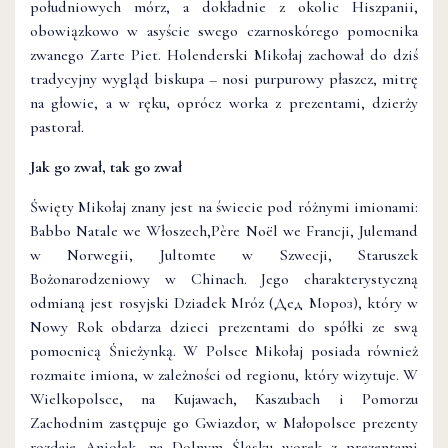
południowych mórz, a dokładnie z okolic Hiszpanii,
obowiązkowo w asyście swego czarnoskórego pomocnika
zwanego Zarte Piet. Holenderski Mikołaj zachował do dziś
tradycyjny wygląd biskupa – nosi purpurowy płaszcz, mitrę
na głowie, a w ręku, oprócz worka z prezentami, dzierży
pastorał.
Jak go zwał, tak go zwał
Święty Mikołaj znany jest na świecie pod różnymi imionami:
Babbo Natale we Włoszech,Père Noël we Francji, Julemand
w Norwegii, Jultomte w Szwecji, Staruszek
Bożonarodzeniowy w Chinach. Jego charakterystyczną
odmianą jest rosyjski Dziadek Mróz (Дед Мороз), który w
Nowy Rok obdarza dzieci prezentami do spółki ze swą
pomocnicą Śnieżynką. W Polsce Mikołaj posiada również
rozmaite imiona, w zależności od regionu, który wizytuje. W
Wielkopolsce, na Kujawach, Kaszubach i Pomorzu
Zachodnim zastępuje go Gwiazdor, w Małopolsce prezenty
rozdaje Aniołek, na Dolnym Śląsku worek z prezentami