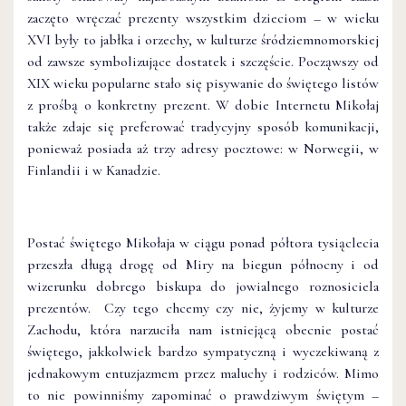
zaczęto wręczać prezenty wszystkim dzieciom – w wieku
XVI były to jabłka i orzechy, w kulturze śródziemnomorskiej
od zawsze symbolizujące dostatek i szczęście. Począwszy od
XIX wieku popularne stało się pisywanie do świętego listów
z prośbą o konkretny prezent. W dobie Internetu Mikołaj
także zdaje się preferować tradycyjny sposób komunikacji,
ponieważ posiada aż trzy adresy pocztowe: w Norwegii, w
Finlandii i w Kanadzie.
Postać świętego Mikołaja w ciągu ponad półtora tysiąclecia
przeszła długą drogę od Miry na biegun północny i od
wizerunku dobrego biskupa do jowialnego roznosiciela
prezentów. Czy tego chcemy czy nie, żyjemy w kulturze
Zachodu, która narzuciła nam istniejącą obecnie postać
świętego, jakkolwiek bardzo sympatyczną i wyczekiwaną z
jednakowym entuzjazmem przez maluchy i rodziców. Mimo
to nie powinniśmy zapominać o prawdziwym świętym –