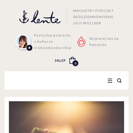
MAGAZYN I PODCAST
ŚRÓDZIEMNOMORSKI
JULII WOLLNER
Posłuchaj podcastu
Wspieraj nas na
o kulturze
Patronite
śródziemnomorskiej
SKLEP
0