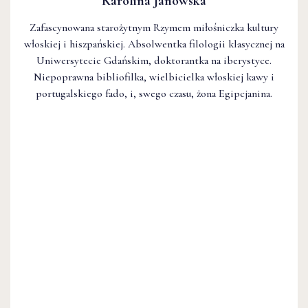
Karolina Janowska
Zafascynowana starożytnym Rzymem miłośniczka kultury
włoskiej i hiszpańskiej. Absolwentka filologii klasycznej na
Uniwersytecie Gdańskim, doktorantka na iberystyce.
Niepoprawna bibliofilka, wielbicielka włoskiej kawy i
portugalskiego fado, i, swego czasu, żona Egipcjanina.