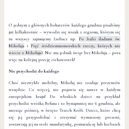
O jednym z głównych bohaterów każdego grudnia pisaliśmy
już kilkakrotnie – wywodzi się wszak z regionu, którym się
tu wszyscy zajmujemy (zobacz np.
Po Italii śladami św.
Mikołaja
i
Pięć śródziemnomorskich rzeczy, których nie
wiecie o Mikołaju
). Nie ma jednak świąt bez Mikołaja – pora
więc na kolejną porcję ciekawostek!
Nie przychodzi do każdego
Choć niezwykle mobilny, Mikołaj nie rozdaje prezentów
wszędzie. Co więcej, nie pojawia się nawet w każdym
europejskim kraju! Do włoskich dzieci na przykład
przychodzi wróżka Befana i to bynajmniej nie 6 grudnia, ale
miesiąc później, w święto Trzech Króli. Dzieci, które chcą
się jej przypodobać i otrzymać wymarzony prezent,
zostawiają jej na stole mandarynkę, pomarańczę lub kieliszek