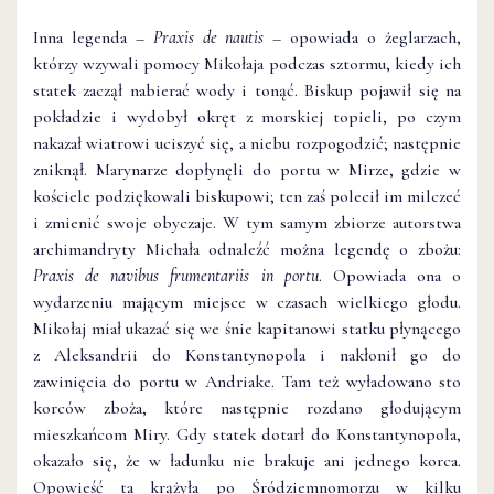
Inna legenda –
Praxis de nautis
– opowiada o żeglarzach,
którzy wzywali pomocy Mikołaja podczas sztormu, kiedy ich
statek zaczął nabierać wody i tonąć. Biskup pojawił się na
pokładzie i wydobył okręt z morskiej topieli, po czym
nakazał wiatrowi uciszyć się, a niebu rozpogodzić; następnie
zniknął. Marynarze dopłynęli do portu w Mirze, gdzie w
kościele podziękowali biskupowi; ten zaś polecił im milczeć
i zmienić swoje obyczaje. W tym samym zbiorze autorstwa
archimandryty Michała odnaleźć można legendę o zbożu:
Praxis de navibus frumentariis in portu
. Opowiada ona o
wydarzeniu mającym miejsce w czasach wielkiego głodu.
Mikołaj miał ukazać się we śnie kapitanowi statku płynącego
z Aleksandrii do Konstantynopola i nakłonił go do
zawinięcia do portu w Andriake. Tam też wyładowano sto
korców zboża, które następnie rozdano głodującym
mieszkańcom Miry. Gdy statek dotarł do Konstantynopola,
okazało się, że w ładunku nie brakuje ani jednego korca.
Opowieść ta krążyła po Śródziemnomorzu w kilku