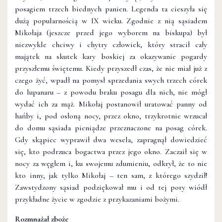
posagiem trzech biednych panien. Legenda ta cieszyła się
dużą popularnością w IX wieku. Zgodnie z nią sąsiadem
Mikołaja (jeszcze przed jego wyborem na biskupa) był
niezwykle chciwy i chytry człowiek, który stracił cały
majątek na skutek kary boskiej za okazywanie pogardy
przyszłemu świętemu. Kiedy przyszedł czas, że nie miał już z
czego żyć, wpadł na pomysł sprzedania swych trzech córek
do lupanaru – z powodu braku posagu dla nich, nie mógł
wydać ich za mąż. Mikołaj postanowił uratować panny od
hańby i, pod osłoną nocy, przez okno, trzykrotnie wrzucał
do domu sąsiada pieniądze przeznaczone na posag córek.
Gdy skąpiec wyprawił dwa wesela, zapragnął dowiedzieć
się, kto podrzuca bogactwa przez jego okno. Zaczaił się w
nocy za węgłem i, ku swojemu zdumieniu, odkrył, że to nie
kto inny, jak tylko Mikołaj – ten sam, z którego szydził!
Zawstydzony sąsiad podziękował mu i od tej pory wiódł
przykładne życie w zgodzie z przykazaniami bożymi.
Rozmnażał zboże