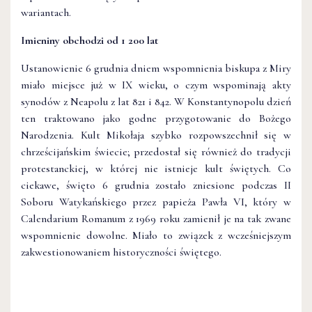
wariantach.
Imieniny obchodzi od 1 200 lat
Ustanowienie 6 grudnia dniem wspomnienia biskupa z Miry
miało miejsce już w IX wieku, o czym wspominają akty
synodów z Neapolu z lat 821 i 842. W Konstantynopolu dzień
ten traktowano jako godne przygotowanie do Bożego
Narodzenia. Kult Mikołaja szybko rozpowszechnił się w
chrześcijańskim świecie; przedostał się również do tradycji
protestanckiej, w której nie istnieje kult świętych. Co
ciekawe, święto 6 grudnia zostało zniesione podczas II
Soboru Watykańskiego przez papieża Pawła VI, który w
Calendarium Romanum z 1969 roku zamienił je na tak zwane
wspomnienie dowolne. Miało to związek z wcześniejszym
zakwestionowaniem historyczności świętego.