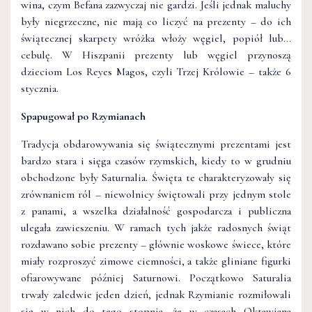
wina, czym Befana zazwyczaj nie gardzi. Jeśli jednak maluchy
były niegrzeczne, nie mają co liczyć na prezenty – do ich
świątecznej skarpety wróżka włoży węgiel, popiół lub…
cebulę. W Hiszpanii prezenty lub węgiel przynoszą
dzieciom Los Reyes Magos, czyli Trzej Królowie – także 6
stycznia.
Spapugował po Rzymianach
Tradycja obdarowywania się świątecznymi prezentami jest
bardzo stara i sięga czasów rzymskich, kiedy to w grudniu
obchodzone były Saturnalia. Święta te charakteryzowały się
zrównaniem ról – niewolnicy świętowali przy jednym stole
z panami, a wszelka działalność gospodarcza i publiczna
ulegała zawieszeniu. W ramach tych jakże radosnych świąt
rozdawano sobie prezenty – głównie woskowe świece, które
miały rozproszyć zimowe ciemności, a także gliniane figurki
ofiarowywane później Saturnowi. Początkowo Saturalia
trwały zaledwie jeden dzień, jednak Rzymianie rozmiłowali
się w nich do tego stopnia, że w czasach Oktawiana