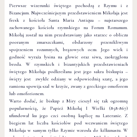
Pierwsze wizerunki świętego pochodzą z Rzymu i z
Bizancjum. Najwcześniejszym przedstawieniem Mikołaja jest
fresk z kościoła Santa Maria Antiqua – najstarszego
zachowanego kościoła rzymskiego na Forum Romanum.
Mikołaj został na nim przedstawiany jako starzec o obliczu
pooranym zmarszczkami, obdarzony przenikliwym
spojrzeniem rozumnych, brązowych oczu. Jego wiek i
godność wyraża łysina na głowie oraz siwa, zaokrąglona
broda. W rzymskich i bizantyjskich przedstawieniach
świętego Mikołaja podkreślana jest jego sakra biskupia –
święty jest zwykle odziany w odpowiednią szatę, a jego
ramiona spowija szal w krzyże, zwany z greckiego omoforem
lub omoforionem.
Warto dodać, że biskup z Miry cieszył się tak ogromną
popularnością, że Papież Mikołaj I Wielki (858-867)
ufundował ku jego czci osobną kaplicę na Lateranie. Z
biegiem lat liczba kościołów pod wezwaniem świętego
Mikołaja w samym tylko Rzymie wzrosła do kilkunastu. W