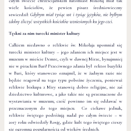
całym świecie chrześcijańskim natomiast Mikołaj miał tak
wiele kościołów, że pewien pisarz średniowieczny
stwierdził:
Gdybym miał tysiąc ust i tysiąc języków, nie byłbym
zdolny zliczyć wszystkich kościołów wzniesionych ku jego czci.
Tęskni za nim turecki minister kultury
Całkiem niedawno o relikwie św. Mikołaja upomniał się
turecki minister kultury – jego zdaniem ich miejsce jest w
muzeum w mieście Demre, czyli w dawnej Mirze, bynajmniej
nie w pirackim Bari! Przeciwnego zdania był rektor bazyliki
w Bari, który stanowczo oznajmił, że w żadnym razie nie
będzie reagował na tego typu pobożne życzenia, ponieważ
relikwie biskupa z Miry stanowią dobro religijne, nie zaś
dziedzictwo kulturowe, a jako takie nie są przeznaczone do
wystawiania w muzeum; cześć powinno im się oddawać w
przeznaczonym do tego miejscu. Co ciekawe jednak,
relikwie świętego podróżują nadal po całym świecie – w
2017 roku odwiedziły Rosję, gdzie kult tego świętego cieszy
się ogromną popularnością od wieków średnich.