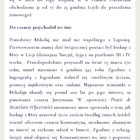
obchodzono je od 17 do 23 grudnia (czyli do przesilenia
zimowego).
Do cesarzy przychodził we śnie
Prawdziwy Mikołaj nie miał nic wspólnego z Laponią.
Pierwowzorem znanej dziś świątecznej postaci był biskup z
Miry w Licji (dzisiejsza Turcja), żyjący na przełomie III i IV
wieku. Prawdopodobnie przyszedł na świat 15 marca 270
roku, umarł natomiast 6 grudnia 345 roku. Zgodnie z
hagiografią i legendami wsławił się cnotliwym życiem,
pomocą najuboższym oraz cudami. Najstarsze wzmianki o
Mikołaju ukazały się ponad 200 lat po jego śmierci, za
panowania cesarza Justyniana. W opowieści
Praxis de
Stratelatis
(
Oficerowie
) anonimowy autor opowiada o tym, jak
biskup z Miry uratował życie sześciu (według innych źródeł:
trzem) oficerom cesarza Konstantyna, niesłusznie skazanym
na śmierć za rzekomy udział w buncie. Zgodnie z relacją,
święty miał objawić się Konstantynowi we śnie i poprosić