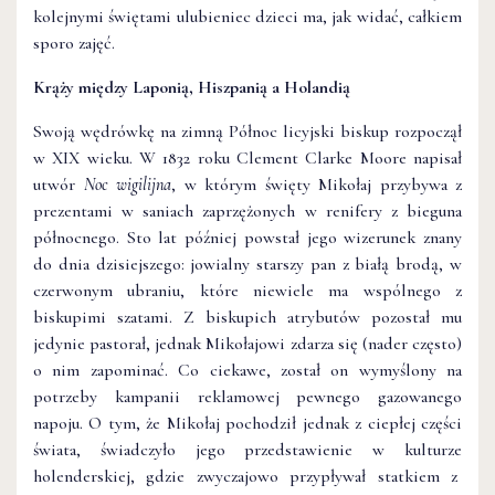
kolejnymi świętami ulubieniec dzieci ma, jak widać, całkiem
sporo zajęć.
Krąży między Laponią, Hiszpanią a Holandią
Swoją wędrówkę na zimną Północ licyjski biskup rozpoczął
w XIX wieku. W 1832 roku Clement Clarke Moore napisał
utwór
Noc wigilijna
, w którym święty Mikołaj przybywa z
prezentami w saniach zaprzężonych w renifery z bieguna
północnego. Sto lat później powstał jego wizerunek znany
do dnia dzisiejszego: jowialny starszy pan z białą brodą, w
czerwonym ubraniu, które niewiele ma wspólnego z
biskupimi szatami. Z biskupich atrybutów pozostał mu
jedynie pastorał, jednak Mikołajowi zdarza się (nader często)
o nim zapominać. Co ciekawe, został on wymyślony na
potrzeby kampanii reklamowej pewnego gazowanego
napoju. O tym, że Mikołaj pochodził jednak z ciepłej części
świata, świadczyło jego przedstawienie w kulturze
holenderskiej, gdzie zwyczajowo przypływał statkiem z