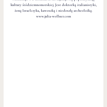
kultury śródziemnomorskiej. Jest doktorką italianistyki,
żoną Izraelczyka, kawoszką i niedoszłą archeolożką.
www.julia-wollner.com