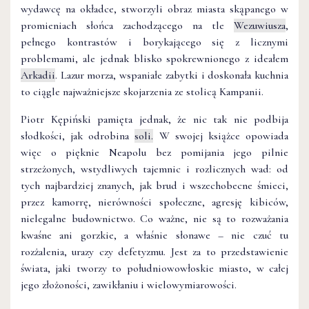
wydawcę na okładce, stworzyli obraz miasta skąpanego w
promieniach słońca zachodzącego na tle
Wezuwiusza
,
pełnego kontrastów i borykającego się z licznymi
problemami, ale jednak blisko spokrewnionego z ideałem
Arkadii
. Lazur morza, wspaniałe zabytki i doskonała kuchnia
to ciągle najważniejsze skojarzenia ze stolicą Kampanii.
Piotr Kępiński pamięta jednak, że nic tak nie podbija
słodkości, jak odrobina
soli.
W swojej książce opowiada
więc o pięknie Neapolu bez pomijania jego pilnie
strzeżonych, wstydliwych tajemnic i rozlicznych wad: od
tych najbardziej znanych, jak brud i wszechobecne śmieci,
przez kamorrę, nierówności społeczne, agresję kibiców,
nielegalne budownictwo. Co ważne, nie są to rozważania
kwaśne ani gorzkie, a właśnie słonawe – nie czuć tu
rozżalenia, urazy czy defetyzmu. Jest za to przedstawienie
świata, jaki tworzy to południowowłoskie miasto, w całej
jego złożoności, zawikłaniu i wielowymiarowości.