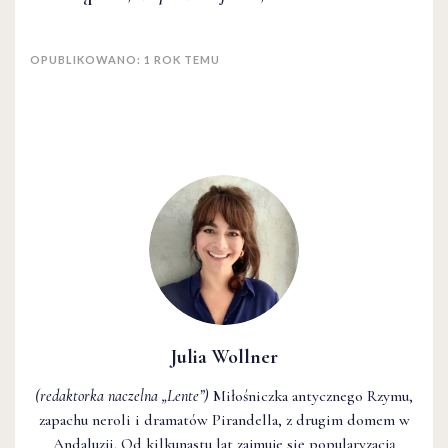
OPUBLIKOWANO: 1 ROK TEMU
Julia Wollner
(redaktorka naczelna
„Lente”
)
Miłośniczka antycznego Rzymu,
zapachu neroli i dramatów Pirandella, z drugim domem w
Andaluzji. Od kilkunastu lat zajmuje się popularyzacją