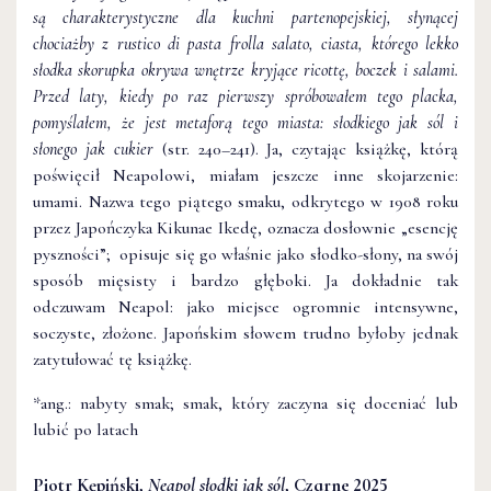
są charakterystyczne dla kuchni partenopejskiej, słynącej
chociażby z rustico di pasta frolla salato, ciasta, którego lekko
słodka skorupka okrywa wnętrze kryjące ricottę, boczek i salami.
Przed laty, kiedy po raz pierwszy spróbowałem tego placka,
pomyślałem, że jest metaforą tego miasta: słodkiego jak sól i
słonego jak cukier
(str. 240–241). Ja, czytając książkę, którą
poświęcił Neapolowi, miałam jeszcze inne skojarzenie:
umami. Nazwa tego piątego smaku, odkrytego w 1908 roku
przez Japończyka Kikunae Ikedę, oznacza dosłownie „esencję
pyszności”; opisuje się go właśnie jako słodko-słony, na swój
sposób mięsisty i bardzo głęboki. Ja dokładnie tak
odczuwam Neapol: jako miejsce ogromnie intensywne,
soczyste, złożone. Japońskim słowem trudno byłoby jednak
zatytułować tę książkę.
*ang.: nabyty smak; smak, który zaczyna się doceniać lub
lubić po latach
Piotr Kępiński,
Neapol słodki jak sól
, Czarne 2025