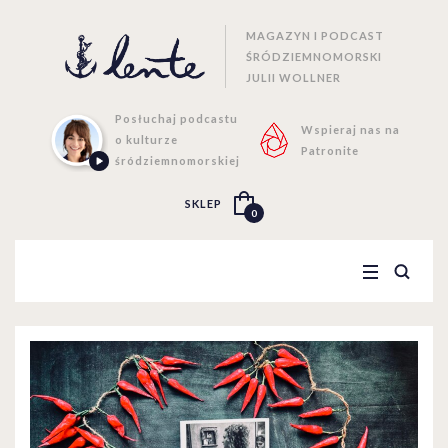
MAGAZYN I PODCAST
ŚRÓDZIEMNOMORSKI
JULII WOLLNER
Posłuchaj podcastu
Wspieraj nas na
o kulturze
Patronite
śródziemnomorskiej
SKLEP
0