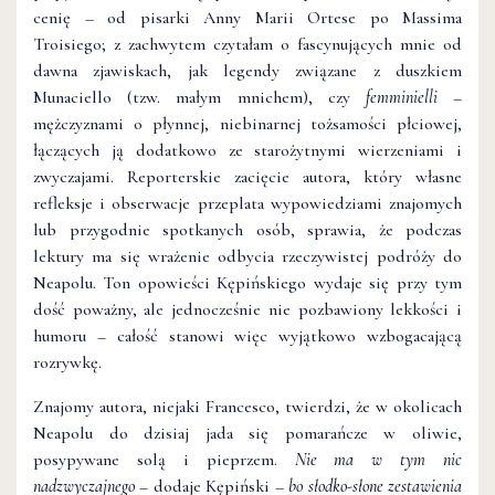
cenię – od pisarki Anny Marii Ortese po Massima
Troisiego; z zachwytem czytałam o fascynujących mnie od
dawna zjawiskach, jak legendy związane z duszkiem
Munaciello (tzw. małym mnichem), czy
femminielli
–
mężczyznami o płynnej, niebinarnej tożsamości płciowej,
łączących ją dodatkowo ze starożytnymi wierzeniami i
zwyczajami. Reporterskie zacięcie autora, który własne
refleksje i obserwacje przeplata wypowiedziami znajomych
lub przygodnie spotkanych osób, sprawia, że podczas
lektury ma się wrażenie odbycia rzeczywistej podróży do
Neapolu. Ton opowieści Kępińskiego wydaje się przy tym
dość poważny, ale jednocześnie nie pozbawiony lekkości i
humoru – całość stanowi więc wyjątkowo wzbogacającą
rozrywkę.
Znajomy autora, niejaki Francesco, twierdzi, że w okolicach
Neapolu do dzisiaj jada się pomarańcze w oliwie,
posypywane solą i pieprzem.
Nie ma w tym nic
nadzwyczajnego
– dodaje Kępiński –
bo słodko-słone zestawienia