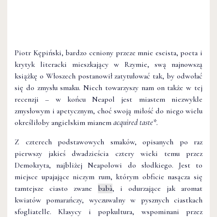
Piotr Kępiński, bardzo ceniony przeze mnie eseista, poeta i
krytyk literacki mieszkający w Rzymie, swą najnowszą
książkę o Włoszech postanowił zatytułować tak, by odwołać
się do zmysłu smaku. Niech towarzyszy nam on także w tej
recenzji – w końcu Neapol jest miastem niezwykle
zmysłowym i apetycznym, choć swoją miłość do niego wielu
określiłoby angielskim mianem
acquired taste*.
Z czterech podstawowych smaków, opisanych po raz
pierwszy jakieś dwadzieścia cztery wieki temu przez
Demokryta, najbliżej Neapolowi do słodkiego. Jest to
miejsce upajające niczym rum, którym obficie nasącza się
tamtejsze ciasto zwane
babà
, i odurzające jak aromat
kwiatów pomarańczy, wyczuwalny w pysznych ciastkach
sfogliatelle. Klasycy i popkultura, wspominani przez