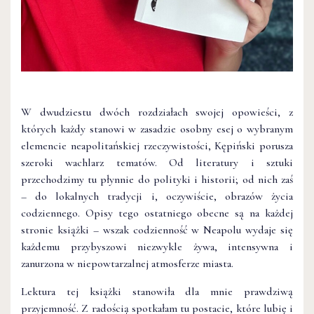
W dwudziestu dwóch rozdziałach swojej opowieści, z
których każdy stanowi w zasadzie osobny esej o wybranym
elemencie neapolitańskiej rzeczywistości, Kępiński porusza
szeroki wachlarz tematów. Od literatury i sztuki
przechodzimy tu płynnie do polityki i historii; od nich zaś
– do lokalnych tradycji i, oczywiście, obrazów życia
codziennego. Opisy tego ostatniego obecne są na każdej
stronie książki – wszak codzienność w Neapolu wydaje się
każdemu przybyszowi niezwykle żywa, intensywna i
zanurzona w niepowtarzalnej atmosferze miasta.
Lektura tej książki stanowiła dla mnie prawdziwą
przyjemność. Z radością spotkałam tu postacie, które lubię i