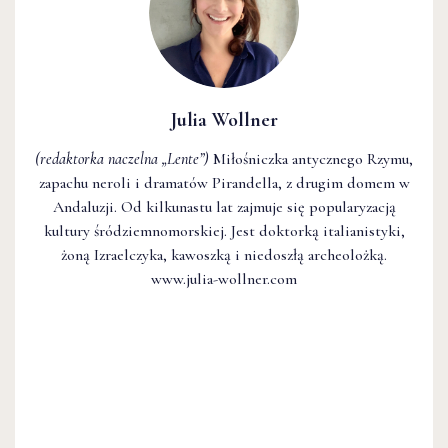
Julia Wollner
(redaktorka naczelna
„Lente”
)
Miłośniczka antycznego Rzymu,
zapachu neroli i dramatów Pirandella, z drugim domem w
Andaluzji. Od kilkunastu lat zajmuje się popularyzacją
kultury śródziemnomorskiej. Jest doktorką italianistyki,
żoną Izraelczyka, kawoszką i niedoszłą archeolożką.
www.julia-wollner.com