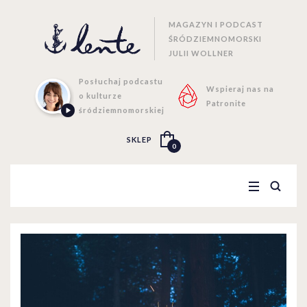
MAGAZYN I PODCAST
ŚRÓDZIEMNOMORSKI
JULII WOLLNER
Posłuchaj podcastu
Wspieraj nas na
o kulturze
Patronite
śródziemnomorskiej
SKLEP
0