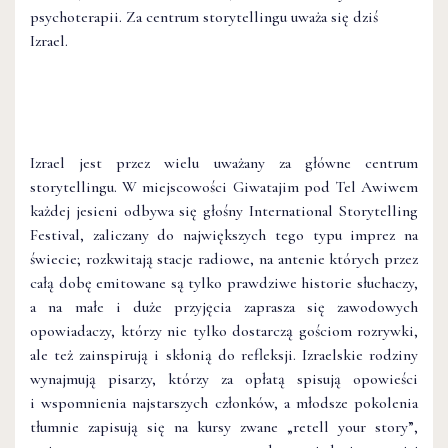
psychoterapii. Za centrum storytellingu uważa się dziś
Izrael.
Izrael jest przez wielu uważany za główne centrum
storytellingu. W miejscowości Giwatajim pod Tel Awiwem
każdej jesieni odbywa się głośny International Storytelling
Festival, zaliczany do największych tego typu imprez na
świecie; rozkwitają stacje radiowe, na antenie których przez
całą dobę emitowane są tylko prawdziwe historie słuchaczy,
a na małe i duże przyjęcia zaprasza się zawodowych
opowiadaczy, którzy nie tylko dostarczą gościom rozrywki,
ale też zainspirują i skłonią do refleksji. Izraelskie rodziny
wynajmują pisarzy, którzy za opłatą spisują opowieści
i wspomnienia najstarszych członków, a młodsze pokolenia
tłumnie zapisują się na kursy zwane „retell your story”,