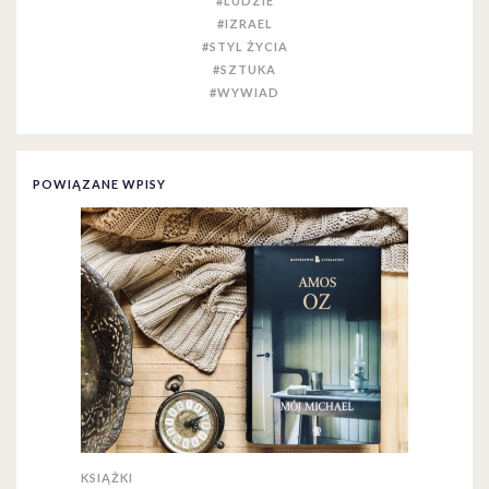
#LUDZIE
#IZRAEL
#STYL ŻYCIA
#SZTUKA
#WYWIAD
POWIĄZANE WPISY
KSIĄŻKI