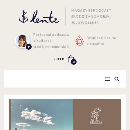
MAGAZYN I PODCAST
ŚRÓDZIEMNOMORSKI
JULII WOLLNER
Posłuchaj podcastu
Wspieraj nas na
o kulturze
Patronite
śródziemnomorskiej
SKLEP
0