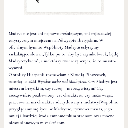
Madryt nie jest ani najnowocześniejszym, ani najbardziej
turystycznym miejscem na Półwyspie Iberyjskim. W
oficjalnym hymnie Wspólnoty Madrytu usłyszymy
zaskakujące słowa: „Tylko po to, aby być czymkolwiek, będę
Madrytczykiem”, a niektórzy twierdzą wręcz, że to miasto-
wymysł.
O stolicy Hiszpanii rozmawiam z Klaudią Pieszczoch,
autorką książki
Wysokie niebo nad
Madrytem.
Czy Madryt jest
miastem brzydkim, czy raczej – nieoczywistym? Czy
rzeczywiście pozbawiony jest charakteru, czy może wręcz
przeciwnie: ma charakter zdecydowany i niełatwy?Wspólnie
przyglądamy się życiu w Madrycie, rytmowi miasta, jego
mniej i bardziej śródziemnomorskim stronom oraz mocno
nieszablonowym mieszkańcom.