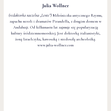
Julia Wollner
(redaktorka naczelna
„Lente”
)
Miłośniczka antycznego Rzymu,
zapachu neroli i dramatów Pirandella, z drugim domem w
Andaluzji. Od kilkunastu lat zajmuje się popularyzacją
kultury śródziemnomorskiej. Jest doktorką italianistyki,
żoną Izraelczyka, kawoszką i niedoszłą archeolożką.
www.julia-wollner.com