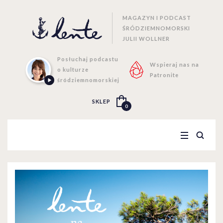
MAGAZYN I PODCAST
ŚRÓDZIEMNOMORSKI
JULII WOLLNER
Posłuchaj podcastu
Wspieraj nas na
o kulturze
Patronite
śródziemnomorskiej
SKLEP
0