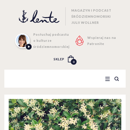
MAGAZYN I PODCAST
ŚRÓDZIEMNOMORSKI
JULII WOLLNER
Posłuchaj podcastu
Wspieraj nas na
o kulturze
Patronite
śródziemnomorskiej
SKLEP
0