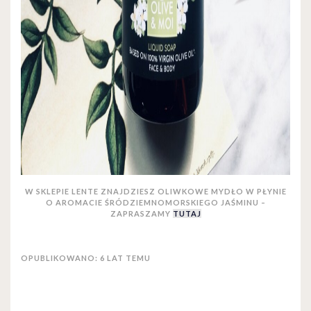
W SKLEPIE LENTE ZNAJDZIESZ OLIWKOWE MYDŁO W PŁYNIE
O AROMACIE ŚRÓDZIEMNOMORSKIEGO JAŚMINU –
ZAPRASZAMY
TUTAJ
OPUBLIKOWANO: 6 LAT TEMU