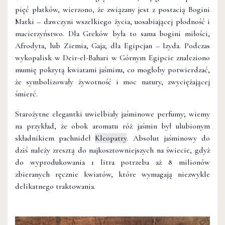
pięć płatków, wierzono, że związany jest z postacią Bogini
Matki – dawczyni wszelkiego życia, uosabiającej płodność i
macierzyństwo. Dla Greków była to sama bogini miłości,
Afrodyta, lub Ziemia, Gaja; dla Egipcjan – Izyda. Podczas
wykopalisk w Deir-el-Bahari w Górnym Egipcie znaleziono
mumię pokrytą kwiatami jaśminu, co mogłoby potwierdzać,
że symbolizowały żywotność i moc natury, zwyciężającej
śmierć.
Starożytne elegantki uwielbiały jaśminowe perfumy; wiemy
na przykład, że obok aromatu róż jaśmin był ulubionym
składnikiem pachnideł
Kleopatry
. Absolut jaśminowy do
dziś należy zresztą do najkosztowniejszych na świecie, gdyż
do wyprodukowania 1 litra potrzeba aż 8 milionów
zbieranych ręcznie kwiatów, które wymagają niezwykle
delikatnego traktowania.