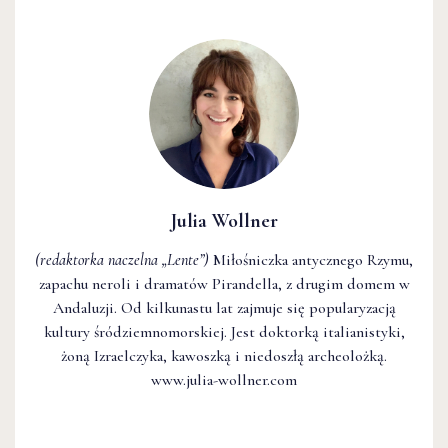
Julia Wollner
(redaktorka naczelna
„Lente”
)
Miłośniczka antycznego Rzymu,
zapachu neroli i dramatów Pirandella, z drugim domem w
Andaluzji. Od kilkunastu lat zajmuje się popularyzacją
kultury śródziemnomorskiej. Jest doktorką italianistyki,
żoną Izraelczyka, kawoszką i niedoszłą archeolożką.
www.julia-wollner.com