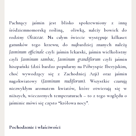
Pachnący jaśmin jest blisko spokrewniony z inną
śródziemnomorską rośliną, oliwką, należy bowiek do
rodziny
Oleaceae
. Na całym świecie występuje kilkaset
gatunków tego krzewu; do najbardziej znanych należą
Jasminum officinale
czyli jaśmin lekarski, jaśmin wielkolistny
czyli
Jasminum sambac, Jasminum grandiflorum
czyli jaśmin
hiszpański (dziś bardzo popularny na Półwyspie Iberyjskim,
choć wywodzący się z Zachodniej Azji) oraz jaśmin
nagokwiatowy (
Jasminum nudiflorum
). Wszystkie czarują
niezwykłym aromatem kwiatów, które otwierają się w
niższych, wieczornych temperaturach – to z tego względu o
jaśminie mówi się często “królowa nocy”.
Pochodzenie i właściwości