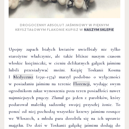
DROGOCENNY ABSOLUT JAŚMINOWY W PIĘKNYM
KRYSZTAŁOWYM FLAKONIE KUPISZ W
NASZYM SKLEPIE
Upojny zapach białych kwiatów uwielbiały nie tylko
starożytne władczynie, ale także bliższe naszym czasom
włoskie księżniczki; w cieniu delikatnych gałązek jaśminu
lubili przesiadywać możni. Książę Toskanii Kosma
I
Medyceusz
(1591–1574) marzył podobno o wyłączności
w posiadaniu jaśminu na terenie
Florencji
, wydając swym
ogrodnikom zakaz wynoszenia poza teren posiadłości nawet
najmniejszych pnączy. Złamał go jeden z parobków, który
podarował maleńką sadzonkę swojej przyszłej żonie. To
ponoć od niej pochodzą wszystkie krzewy jaśminu rosnące
we Włoszech, a młoda para dorobiła się na ich uprawie
majątku. Do dziś w Toskanii gałązkę jaśminu dodają do