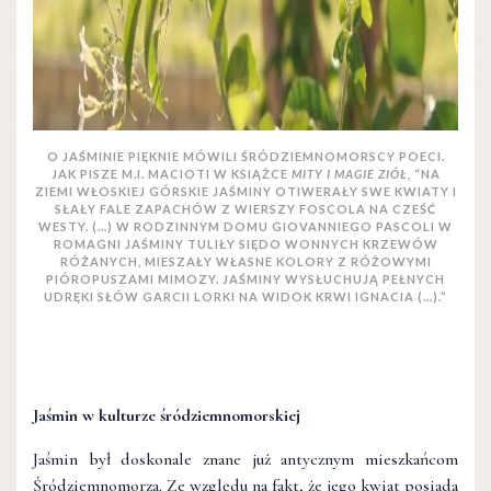
O JAŚMINIE PIĘKNIE MÓWILI ŚRÓDZIEMNOMORSCY POECI.
JAK PISZE M.I. MACIOTI W KSIĄŻCE
MITY I MAGIE ZIÓŁ
, “NA
ZIEMI WŁOSKIEJ GÓRSKIE JAŚMINY OTIWERAŁY SWE KWIATY I
SŁAŁY FALE ZAPACHÓW Z WIERSZY FOSCOLA NA CZEŚĆ
WESTY. (…) W RODZINNYM DOMU GIOVANNIEGO PASCOLI W
ROMAGNI JAŚMINY TULIŁY SIĘDO WONNYCH KRZEWÓW
RÓŻANYCH, MIESZAŁY WŁASNE KOLORY Z RÓŻOWYMI
PIÓROPUSZAMI MIMOZY. JAŚMINY WYSŁUCHUJĄ PEŁNYCH
UDRĘKI SŁÓW GARCII LORKI NA WIDOK KRWI IGNACIA (…).”
Jaśmin w kulturze śródziemnomorskiej
Jaśmin był doskonale znane już antycznym mieszkańcom
Śródziemnomorza. Ze względu na fakt, że jego kwiat posiada