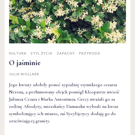
KULTURA
STYL ŻYCIA
ZAPACHY
PRZYRODA
O jaśminie
JULIA WOLLNER
Jego kwiaty zdobiły ponoć sypialnię rzymskiego cesarza
Nerona, a perfumowany olejek pomógł Kleopatrze uwieść
Juliusza Cezara i Marka Antoniusza. Grecy uważali go za
roślinę Afrodyty, mieszkańcy Damaszku wybrali na kwiat
symbolizujący ich miasto, zaś Sycylijczycy dodają go do
orzeźwiającej granity.