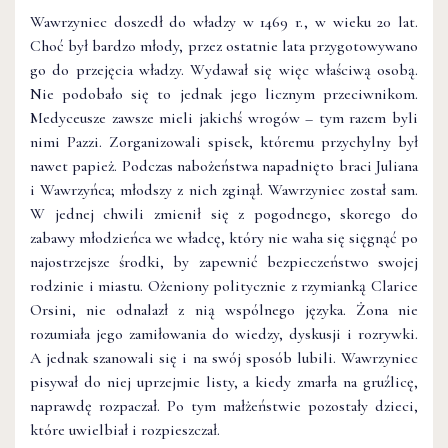
Wawrzyniec doszedł do władzy w 1469 r., w wieku 20 lat.
Choć był bardzo młody, przez ostatnie lata przygotowywano
go do przejęcia władzy. Wydawał się więc właściwą osobą.
Nie podobało się to jednak jego licznym przeciwnikom.
Medyceusze zawsze mieli jakichś wrogów – tym razem byli
nimi Pazzi. Zorganizowali spisek, któremu przychylny był
nawet papież. Podczas nabożeństwa napadnięto braci Juliana
i Wawrzyńca; młodszy z nich zginął. Wawrzyniec został sam.
W jednej chwili zmienił się z pogodnego, skorego do
zabawy młodzieńca we władcę, który nie waha się sięgnąć po
najostrzejsze środki, by zapewnić bezpieczeństwo swojej
rodzinie i miastu. Ożeniony politycznie z rzymianką Clarice
Orsini, nie odnalazł z nią wspólnego języka. Żona nie
rozumiała jego zamiłowania do wiedzy, dyskusji i rozrywki.
A jednak szanowali się i na swój sposób lubili. Wawrzyniec
pisywał do niej uprzejmie listy, a kiedy zmarła na gruźlicę,
naprawdę rozpaczał. Po tym małżeństwie pozostały dzieci,
które uwielbiał i rozpieszczał.