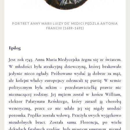
PORTRET ANNY MARII LUIZY DE’ MEDICI PĘDZLA ANTONIA
FRANCHI (1689–1691)
Epilog
Jest rok 1743. Anna Maria Medycejska żegna się ze światem.
W młodości była atrakcyjną dziewczyną, której brakowało
jedynie nieco ogłady. Próbowano wydać ją dobrze za mąż,
ale kolejni władcy europejscy odrzucali tę partię. W sensie
politycznym była nikim – przedstawicielką prawie nic
nieznaczącej rodziny. Jej mężem został w końcu William,
elektor Palatynatu Reńskiego, który zaraził ją chorobą
weneryczną, przez co nie udało jej się nigdy urodzić
potomka. Prędko została wdową. Przeżyła swych wyjątkowo
nieudolnych braci. Została sama. Florencja, po wielu
dekadach fatalnych rządów, była miastem smutnym, niemal