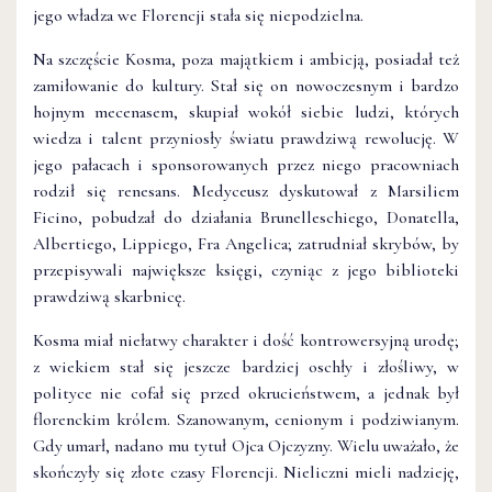
jego władza we Florencji stała się niepodzielna.
Na szczęście Kosma, poza majątkiem i ambicją, posiadał też
zamiłowanie do kultury. Stał się on nowoczesnym i bardzo
hojnym mecenasem, skupiał wokół siebie ludzi, których
wiedza i talent przyniosły światu prawdziwą rewolucję. W
jego pałacach i sponsorowanych przez niego pracowniach
rodził się renesans. Medyceusz dyskutował z Marsiliem
Ficino, pobudzał do działania Brunelleschiego, Donatella,
Albertiego, Lippiego, Fra Angelica; zatrudniał skrybów, by
przepisywali największe księgi, czyniąc z jego biblioteki
prawdziwą skarbnicę.
Kosma miał niełatwy charakter i dość kontrowersyjną urodę;
z wiekiem stał się jeszcze bardziej oschły i złośliwy, w
polityce nie cofał się przed okrucieństwem, a jednak był
florenckim królem. Szanowanym, cenionym i podziwianym.
Gdy umarł, nadano mu tytuł Ojca Ojczyzny. Wielu uważało, że
skończyły się złote czasy Florencji. Nieliczni mieli nadzieję,