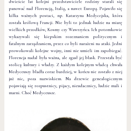
dwieście lat kolejni przedstawiciele rodziny starali się
panować nad Florencją, Italią, a nawet Europą. Pojawiło się
kilka ważnych postaci, np. Katarzyna Medycejska, która
została królową Francji. Nie byli to jednak ludzie na miarę
wielkich przodków, Kosmy czy Wawrzyńca. Ich potomkowie
wykazywali się kiepskim rozeznaniem politycznym i
fatalnym zarządzaniem, przez co byli narażeni na ataki. Jedni
prowokowali kolejne wojny, inni nie umieli im zapobiegać.
Florencja nadal była ważna, ale zgasł jej blask. Przestała być
stolicą kultury i władzy. Z każdym kolejnym władcą chwała
Medyceuszy bladła coraz bardziej, w końcu nie zostało z niej
już nic, poza nazwiskiem. Na drzewie genealogicznym
pojawiają się rozpustnicy, pijacy, nieudacznicy, ludzie mali i
marni. Choć Medyceusze.