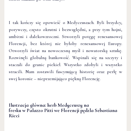
I tak kończy się opowieść o Medyceuszach. Byli brzydcy,
porywczy, często okrutni i bezwzględni, a przy tym hojni,
ambitni i dalekowzroczni. Stworzyli potęgę renesansowej
Florencji, bez której nie byłoby renesansowej Europy.
Otworzyli świat na nowoczesną myśl i nowatorską sztukę.
Rozwinęli globalną bankowość. Wspinali się na szczyty i
staczali do granic piekieł. Wszystko zdobyli i wszystko
stracili. Nam zostawili fascynującą historię oraz perłę w
swej koronie – nieprzemijająco piękną Florencję.
Ilustracja główna: herb Medyceuszy na
fresku w Palazzo Pitti we Florencji pędzla Sebastiana
Ricci