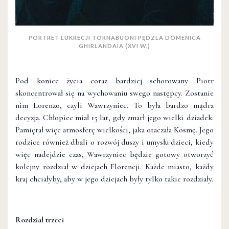
PORTRET LUKRECJI TORNABUONI PĘDZLA DOMENICA
GHIRLANDAIA (XVI W.)
Pod koniec życia coraz bardziej schorowany Piotr
skoncentrował się na wychowaniu swego następcy. Zostanie
nim Lorenzo, czyli Wawrzyniec. To była bardzo mądra
decyzja. Chłopiec miał 15 lat, gdy zmarł jego wielki dziadek.
Pamiętał więc atmosferę wielkości, jaka otaczała Kosmę. Jego
rodzice również dbali o rozwój duszy i umysłu dzieci, kiedy
więc nadejdzie czas, Wawrzyniec będzie gotowy otworzyć
kolejny rozdział w dziejach Florencji. Każde miasto, każdy
kraj chciałyby, aby w jego dziejach były tylko takie rozdziały.
Rozdział trzeci