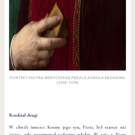
PORTRET PIOTRA MEDYCEUSZA PĘDZLA AGNOLA BRONZINA
(1550–1570)
Rozdział drugi
W chwili śmierci Kosmy jego syn, Piotr, był starszy niż
ojciec, gdy przejmował rodzinną władzę. W 1464 r. Piotr