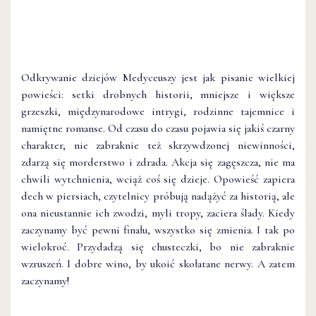
Odkrywanie dziejów Medyceuszy jest jak pisanie wielkiej
powieści: setki drobnych historii, mniejsze i większe
grzeszki, międzynarodowe intrygi, rodzinne tajemnice i
namiętne romanse. Od czasu do czasu pojawia się jakiś czarny
charakter, nie zabraknie też skrzywdzonej niewinności,
zdarzą się morderstwo i zdrada. Akcja się zagęszcza, nie ma
chwili wytchnienia, wciąż coś się dzieje. Opowieść zapiera
dech w piersiach, czytelnicy próbują nadążyć za historią, ale
ona nieustannie ich zwodzi, myli tropy, zaciera ślady. Kiedy
zaczynamy być pewni finału, wszystko się zmienia. I tak po
wielokroć. Przydadzą się chusteczki, bo nie zabraknie
wzruszeń. I dobre wino, by ukoić skołatane nerwy. A zatem
zaczynamy!