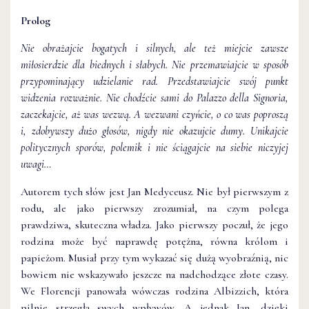
Prolog
Nie obrażajcie bogatych i silnych, ale też miejcie zawsze
miłosierdzie dla biednych i słabych. Nie przemawiajcie w sposób
przypominający udzielanie rad. Przedstawiajcie swój punkt
widzenia rozważnie. Nie chodźcie sami do Palazzo della Signoria,
zaczekajcie, aż was wezwą. A wezwani czyńcie, o co was poproszą
i, zdobywszy dużo głosów, nigdy nie okazujcie dumy. Unikajcie
politycznych sporów, polemik i nie ściągajcie na siebie niczyjej
uwagi…
Autorem tych słów jest Jan Medyceusz. Nie był pierwszym z
rodu, ale jako pierwszy zrozumiał, na czym polega
prawdziwa, skuteczna władza. Jako pierwszy poczuł, że jego
rodzina może być naprawdę potężna, równa królom i
papieżom. Musiał przy tym wykazać się dużą wyobraźnią, nic
bowiem nie wskazywało jeszcze na nadchodzące złote czasy.
We Florencji panowała wówczas rodzina Albizzich, która
pilnie strzegła swych wpływów. A jednak Jan, dzięki