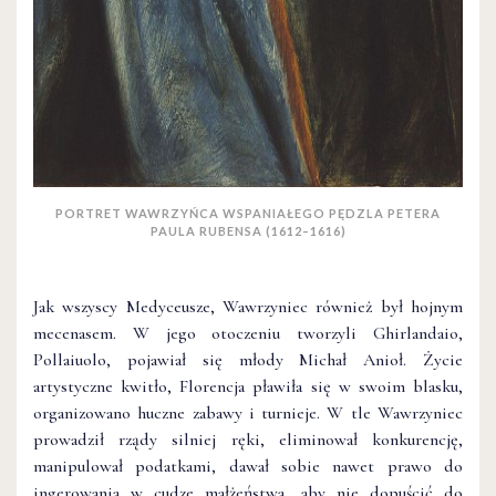
PORTRET WAWRZYŃCA WSPANIAŁEGO PĘDZLA PETERA
PAULA RUBENSA (1612–1616)
Jak wszyscy Medyceusze, Wawrzyniec również był hojnym
mecenasem. W jego otoczeniu tworzyli Ghirlandaio,
Pollaiuolo, pojawiał się młody Michał Anioł. Życie
artystyczne kwitło, Florencja pławiła się w swoim blasku,
organizowano huczne zabawy i turnieje. W tle Wawrzyniec
prowadził rządy silniej ręki, eliminował konkurencję,
manipulował podatkami, dawał sobie nawet prawo do
ingerowania w cudze małżeństwa, aby nie dopuścić do