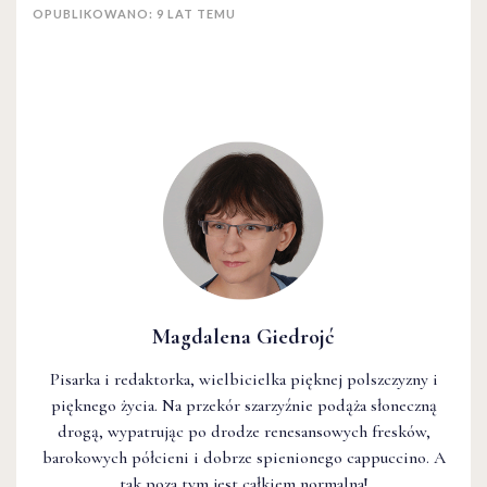
OPUBLIKOWANO: 9 LAT TEMU
Magdalena Giedrojć
Pisarka i redaktorka, wielbicielka pięknej polszczyzny i
pięknego życia. Na przekór szarzyźnie podąża słoneczną
drogą, wypatrując po drodze renesansowych fresków,
barokowych półcieni i dobrze spienionego cappuccino. A
tak poza tym jest całkiem normalna!