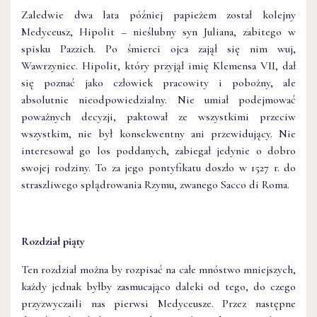
Zaledwie dwa lata później papieżem został kolejny
Medyceusz, Hipolit – nieślubny syn Juliana, zabitego w
spisku Pazzich. Po śmierci ojca zajął się nim wuj,
Wawrzyniec. Hipolit, który przyjął imię Klemensa VII, dał
się poznać jako człowiek pracowity i pobożny, ale
absolutnie nieodpowiedzialny. Nie umiał podejmować
poważnych decyzji, paktował ze wszystkimi przeciw
wszystkim, nie był konsekwentny ani przewidujący. Nie
interesował go los poddanych, zabiegał jedynie o dobro
swojej rodziny. To za jego pontyfikatu doszło w 1527 r. do
straszliwego splądrowania Rzymu, zwanego Sacco di Roma.
Rozdział piąty
Ten rozdział można by rozpisać na całe mnóstwo mniejszych,
każdy jednak byłby zasmucająco daleki od tego, do czego
przyzwyczaili nas pierwsi Medyceusze. Przez następne