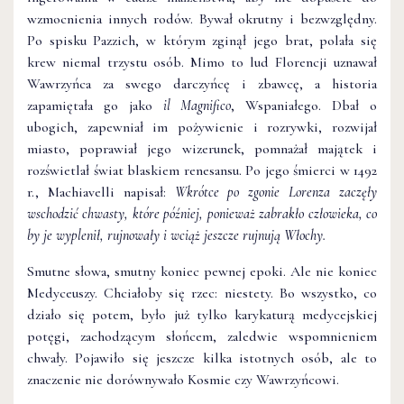
wzmocnienia innych rodów. Bywał okrutny i bezwzględny.
Po spisku Pazzich, w którym zginął jego brat, polała się
krew niemal trzystu osób. Mimo to lud Florencji uznawał
Wawrzyńca za swego darczyńcę i zbawcę, a historia
zapamiętała go jako
il Magnifico
, Wspaniałego. Dbał o
ubogich, zapewniał im pożywienie i rozrywki, rozwijał
miasto, poprawiał jego wizerunek, pomnażał majątek i
rozświetlał świat blaskiem renesansu. Po jego śmierci w 1492
r., Machiavelli napisał:
Wkrótce po zgonie Lorenza zaczęły
wschodzić chwasty, które później, ponieważ zabrakło człowieka, co
by je wyplenił, rujnowały i wciąż jeszcze rujnują Włochy.
Smutne słowa, smutny koniec pewnej epoki. Ale nie koniec
Medyceuszy. Chciałoby się rzec: niestety. Bo wszystko, co
działo się potem, było już tylko karykaturą medycejskiej
potęgi, zachodzącym słońcem, zaledwie wspomnieniem
chwały. Pojawiło się jeszcze kilka istotnych osób, ale to
znaczenie nie dorównywało Kosmie czy Wawrzyńcowi.