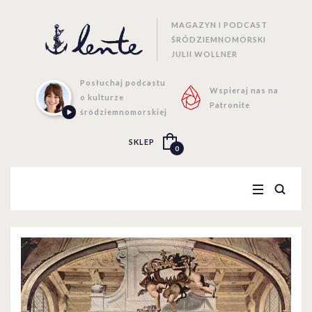
MAGAZYN I PODCAST
ŚRÓDZIEMNOMORSKI
JULII WOLLNER
Posłuchaj podcastu
Wspieraj nas na
o kulturze
Patronite
śródziemnomorskiej
SKLEP
0