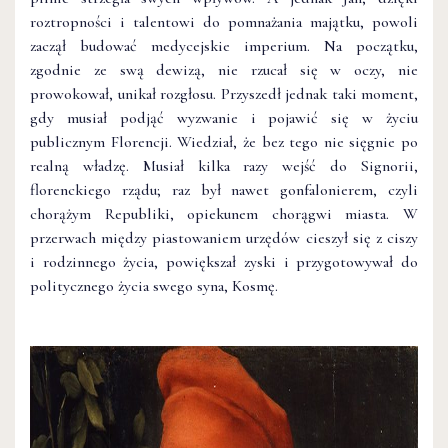
roztropności i talentowi do pomnażania majątku, powoli
zaczął budować medycejskie imperium. Na początku,
zgodnie ze swą dewizą, nie rzucał się w oczy, nie
prowokował, unikał rozgłosu. Przyszedł jednak taki moment,
gdy musiał podjąć wyzwanie i pojawić się w życiu
publicznym Florencji. Wiedział, że bez tego nie sięgnie po
realną władzę. Musiał kilka razy wejść do Signorii,
florenckiego rządu; raz był nawet gonfalonierem, czyli
chorążym Republiki, opiekunem chorągwi miasta. W
przerwach między piastowaniem urzędów cieszył się z ciszy
i rodzinnego życia, powiększał zyski i przygotowywał do
politycznego życia swego syna, Kosmę.