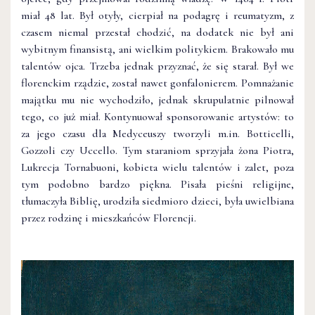
miał 48 lat. Był otyły, cierpiał na podagrę i reumatyzm, z
czasem niemal przestał chodzić, na dodatek nie był ani
wybitnym finansistą, ani wielkim politykiem. Brakowało mu
talentów ojca. Trzeba jednak przyznać, że się starał. Był we
florenckim rządzie, został nawet gonfalonierem. Pomnażanie
majątku mu nie wychodziło, jednak skrupulatnie pilnował
tego, co już miał. Kontynuował sponsorowanie artystów: to
za jego czasu dla Medyceuszy tworzyli m.in. Botticelli,
Gozzoli czy Uccello. Tym staraniom sprzyjała żona Piotra,
Lukrecja Tornabuoni, kobieta wielu talentów i zalet, poza
tym podobno bardzo piękna. Pisała pieśni religijne,
tłumaczyła Biblię, urodziła siedmioro dzieci, była uwielbiana
przez rodzinę i mieszkańców Florencji.