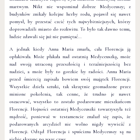
martwym. Nikt nie wspominał dobrze Medyceuszy; z
budynków znikały kolejne herby rodu, pojawił się nawet
pomysł, by przestać czcić tych najwybitniejszych, którzy
doprowadzili miasto do rozkwitu. To było tak dawno temu,
ludzie zdawali się już nie pamiętać…
A jednak kiedy Anna Maria zmarła, cała Florencja ją
opłakiwała. Może płakała nad ostatnią Medyceuszką, może
nad swoją utraconą przeszłością i teraźniejszością bez
nadziei, a może były to gorzkie łzy radości. Anna Maria
przed śmiercią zapisała bowiem swój majątek Florencji.
Wszystkie dzieła sztuki, tak skrzętnie gromadzone przez
minione pokolenia, tak cenne, że trudno je nawet
oszacować, wszystko to zostało podarowane mieszkańcom
Florencji. Hojności ostatniej Medyceuszki towarzyszyła też
mądrość, ponieważ w testamencie znalazł się zapis, że
podarowanych arcydzieł nie wolno nigdy wywieźć z
Florencji. Odtąd Florencja i spuścizna Medyceuszy są na
siebie skazane po wsze czasy…