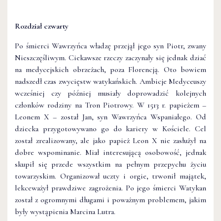
Rozdział czwarty
Po śmierci Wawrzyńca władzę przejął jego syn Piotr, zwany
Nieszczęśliwym. Ciekawsze rzeczy zaczynały się jednak dziać
na medycejskich obrzeżach, poza Florencją. Oto bowiem
nadszedł czas zwycięstw watykańskich. Ambicje Medyceuszy
wcześniej czy później musiały doprowadzić kolejnych
członków rodziny na Tron Piotrowy. W 1513 r. papieżem –
Leonem X – został Jan, syn Wawrzyńca Wspaniałego. Od
dziecka przygotowywano go do kariery w Kościele. Cel
został zrealizowany, ale jako papież Leon X nie zasłużył na
dobre wspominanie. Miał interesującą osobowość, jednak
skupił się przede wszystkim na pełnym przepychu życiu
towarzyskim. Organizował uczty i orgie, trwonił majątek,
lekceważył prawdziwe zagrożenia. Po jego śmierci Watykan
został z ogromnymi długami i poważnym problemem, jakim
były wystąpienia Marcina Lutra.