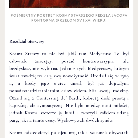
POŚMIERTNY PORTRET KOSMY STARSZEGO PĘDZLA JACOPA
PONTORMA (PRZEŁOM XV I XVI WIEKU)
Rozdział pierwszy
Kosma Starszy to nie był jakiś tam Medyceusz. To był
człowiek znaczący, postać kontrowersyjna, ale
bezdyskusyjnie wybitna. Jeden z tych Medyceuszy, którym
świat zawdzięcza całą swą nowożytność. Urodził się w 1389
r., a kiedy jego ojciec umarł, był już dojrzałym,
ponadczterdziestoletnim człowiekiem. Miał swoją rodzinę.
Ożenił się z Contessiną de’ Bardi, kobietą dość prostą i
kapryśną, ale sympatyczną. Nie było między nimi miłości,
jednak Kosma szczerze ją lubił i tworzyli całkiem udaną
parę, jak na tamte czasy. Wychowywali dwóch synów.
Kosma odziedziczył po ojcu majątek i szacunek obywateli