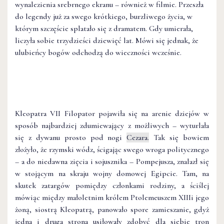
wynalezienia srebrnego ekranu – również w filmie. Przeszła
do legendy już za swego krótkiego, burzliwego życia, w
którym szczęście splatało się z dramatem. Gdy umierała,
liczyła sobie trzydzieści dziewięć lat. Mówi się jednak, że
ulubieńcy bogów odchodzą do wieczności wcześnie.
Kleopatra VII Filopator pojawiła się na arenie dziejów w
sposób najbardziej zdumiewający z możliwych – wyturlała
się z dywanu prosto pod nogi
Cezara.
Tak się bowiem
złożyło, że rzymski wódz, ścigając swego wroga politycznego
– a do niedawna zięcia i sojusznika – Pompejusza, znalazł się
w stojącym na skraju wojny domowej Egipcie. Tam, na
skutek zatargów pomiędzy członkami rodziny, a ściślej
mówiąc między małoletnim królem Ptolemeuszem XIIIi jego
żoną, siostrą Kleopatrą, panowało spore zamieszanie, gdyż
jedna i druga strona usiłowały zdobyć dla siebie tron