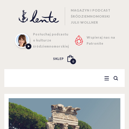
MAGAZYN I PODCAST
ŚRÓDZIEMNOMORSKI
JULII WOLLNER
Posłuchaj podcastu
Wspieraj nas na
o kulturze
Patronite
śródziemnomorskiej
SKLEP
0