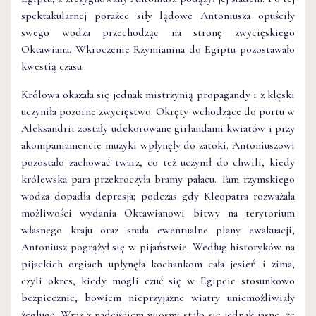
spektakularnej porażce siły lądowe Antoniusza opuściły
swego wodza przechodząc na stronę zwycięskiego
Oktawiana. Wkroczenie Rzymianina do Egiptu pozostawało
kwestią czasu.
Królowa okazała się jednak mistrzynią propagandy i z klęski
uczyniła pozorne zwycięstwo. Okręty wchodzące do portu w
Aleksandrii zostały udekorowane girlandami kwiatów i przy
akompaniamencie muzyki wpłynęły do zatoki. Antoniuszowi
pozostało zachować twarz, co też uczynił do chwili, kiedy
królewska para przekroczyła bramy pałacu. Tam rzymskiego
wodza dopadła depresja; podczas gdy Kleopatra rozważała
możliwości wydania Oktawianowi bitwy na terytorium
własnego kraju oraz snuła ewentualne plany ewakuacji,
Antoniusz pogrążył się w pijaństwie. Według historyków na
pijackich orgiach upłynęła kochankom cała jesień i zima,
czyli okres, kiedy mogli czuć się w Egipcie stosunkowo
bezpiecznie, bowiem nieprzyjazne wiatry uniemożliwiały
żeglugę. Wraz z nadejściem wiosny stało się jednak jasne, że