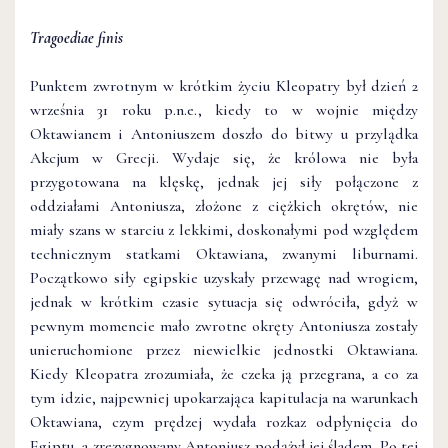
Tragoediae finis
Punktem zwrotnym w krótkim życiu Kleopatry był dzień 2
września 31 roku p.n.e., kiedy to w wojnie między
Oktawianem i Antoniuszem doszło do bitwy u przylądka
Akcjum w Grecji. Wydaje się, że królowa nie była
przygotowana na klęskę, jednak jej siły połączone z
oddziałami Antoniusza, złożone z ciężkich okrętów, nie
miały szans w starciu z lekkimi, doskonałymi pod względem
technicznym statkami Oktawiana, zwanymi liburnami.
Początkowo siły egipskie uzyskały przewagę nad wrogiem,
jednak w krótkim czasie sytuacja się odwróciła, gdyż w
pewnym momencie mało zwrotne okręty Antoniusza zostały
unieruchomione przez niewielkie jednostki Oktawiana.
Kiedy Kleopatra zrozumiała, że czeka ją przegrana, a co za
tym idzie, najpewniej upokarzająca kapitulacja na warunkach
Oktawiana, czym prędzej wydała rozkaz odpłynięcia do
Egiptu, a zrezygnowany Antoniusz podążył jej śladem. Po tej