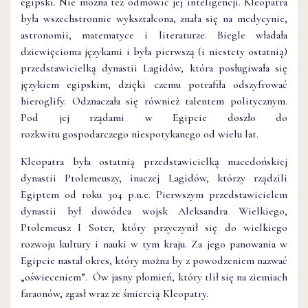
egipski. Nie można też odmówić jej inteligencji. Kleopatra
była wszechstronnie wykształcona, znała się na medycynie,
astronomii, matematyce i literaturze. Biegle władała
dziewięcioma językami i była pierwszą (i niestety ostatnią)
przedstawicielką dynastii Lagidów, która posługiwała się
językiem egipskim, dzięki czemu potrafiła odszyfrować
hieroglify. Odznaczała się również talentem politycznym.
Pod jej rządami w Egipcie doszło do
rozkwitu gospodarczego niespotykanego od wielu lat.
Kleopatra była ostatnią przedstawicielką macedońskiej
dynastii Ptolemeuszy, inaczej Lagidów, którzy rządzili
Egiptem od roku 304 p.n.e. Pierwszym przedstawicielem
dynastii był dowódca wojsk Aleksandra Wielkiego,
Ptolemeusz I Soter, który przyczynił się do wielkiego
rozwoju kultury i nauki w tym kraju. Za jego panowania w
Egipcie nastał okres, który można by z powodzeniem nazwać
„oświeceniem”. Ów jasny płomień, który tlił się na ziemiach
faraonów, zgasł wraz ze śmiercią Kleopatry.