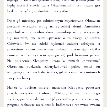
będą musieli stawić czoła Oktawianowi i tym razem gra
będzie toczyć się o absolutnie wszystko.
Dziesięć miesięcy po odniesionym zwycięstwie Oktawian
postawił wreszcie stopę na egipskiej ziemi. Antoniusz
popełnił wielce widowiskowe samobójstwo, przeszywając
się mieczem, czy raczej…prosząc o to swego adiutanta.
Człowiek ów nie zdołał wykonać zadania należycie, a
przerażony swym wyczynem umknął, zostawiając ciężko
rannego wodza wykrwawiającego się pod bramami pałacu.
Na polecenie Kleopatry, która w ramach „powitania”
Oktawiana rozkazała zabarykadować pałac, został on
wciągnięty na linach do środka, gdzie skonał w ramionach
swej ukochanej.
Nawet w obliczu śmierci małżonka Kleopatra pozostała
przede wszystkim królową. Widząc, że nie ma innego
wyjścia, postanowiła rozpocząć pertraktacje z Oktawianem,
pragnąc zachować niezależność królestwa i zapewnić swoim