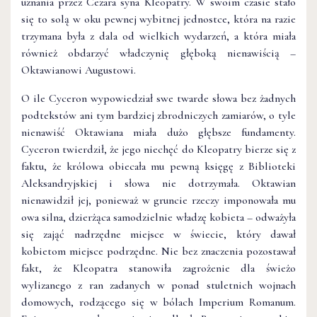
uznania przez Cezara syna Kleopatry. W swoim czasie stało
się to solą w oku pewnej wybitnej jednostce, która na razie
trzymana była z dala od wielkich wydarzeń, a która miała
również obdarzyć władczynię głęboką nienawiścią –
Oktawianowi Augustowi.
O ile Cyceron wypowiedział swe twarde słowa bez żadnych
podtekstów ani tym bardziej zbrodniczych zamiarów, o tyle
nienawiść Oktawiana miała dużo głębsze fundamenty.
Cyceron twierdził, że jego niechęć do Kleopatry bierze się z
faktu, że królowa obiecała mu pewną księgę z Biblioteki
Aleksandryjskiej i słowa nie dotrzymała. Oktawian
nienawidził jej, ponieważ w gruncie rzeczy imponowała mu
owa silna, dzierżąca samodzielnie władzę kobieta – odważyła
się zająć nadrzędne miejsce w świecie, który dawał
kobietom miejsce podrzędne. Nie bez znaczenia pozostawał
fakt, że Kleopatra stanowiła zagrożenie dla świeżo
wylizanego z ran zadanych w ponad stuletnich wojnach
domowych, rodzącego się w bólach Imperium Romanum.