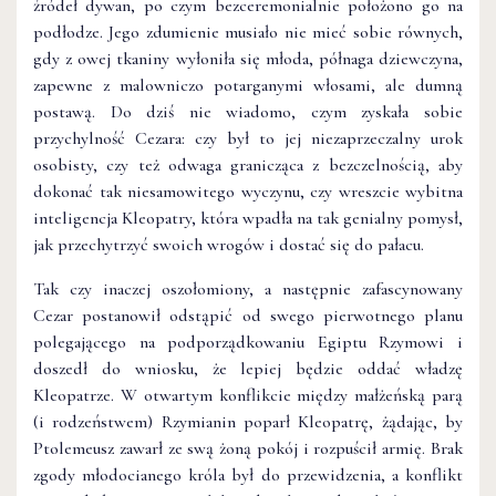
źródeł dywan, po czym bezceremonialnie położono go na
podłodze. Jego zdumienie musiało nie mieć sobie równych,
gdy z owej tkaniny wyłoniła się młoda, półnaga dziewczyna,
zapewne z malowniczo potarganymi włosami, ale dumną
postawą. Do dziś nie wiadomo, czym zyskała sobie
przychylność Cezara: czy był to jej niezaprzeczalny urok
osobisty, czy też odwaga granicząca z bezczelnością, aby
dokonać tak niesamowitego wyczynu, czy wreszcie wybitna
inteligencja Kleopatry, która wpadła na tak genialny pomysł,
jak przechytrzyć swoich wrogów i dostać się do pałacu.
Tak czy inaczej oszołomiony, a następnie zafascynowany
Cezar postanowił odstąpić od swego pierwotnego planu
polegającego na podporządkowaniu Egiptu Rzymowi i
doszedł do wniosku, że lepiej będzie oddać władzę
Kleopatrze. W otwartym konflikcie między małżeńską parą
(i rodzeństwem) Rzymianin poparł Kleopatrę, żądając, by
Ptolemeusz zawarł ze swą żoną pokój i rozpuścił armię. Brak
zgody młodocianego króla był do przewidzenia, a konflikt