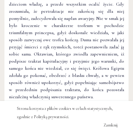
dzieciom władzę, a przede wszystkim ocalić życie. Gdy
zrozumiała, że pertraktacje nie zakończą się dla niej
pomyślnie, zadecydowała się naplan awaryjny. Nie w smak jej
było kroczenie w charakterze trofeum w pochodzie
triumfalnym princepsa, gdyż doskonale wiedziała, w jaki
sposób zazwyczaj owe trofea kończą. Duma nie pozwalała jej
przyjąć śmierci z rąk rzymskich, toteż postanowiła zadać ją
sobie sama. Oktawian, którego zwiodła zapewnieniem, iż
podpisze traktat kapitulacyjny i przyjmie jego warunki, do
samego końca nie wiedział, co się święci. Królowa Egiptu
zdołała go pokonać, obedrzeć z blasku chwały, a w pewien
sposób również upokorzyć, gdyż popełniając samobójstwo
w przededniu podpisania traktatu, do końca pozostała
niezależną władczynią suwerennego państwa.
Śmierć królowej do dziś pozostaje owiana tajemnicą.
Strona korzysta z plików cookies w celach statystycznych,
Istnieje kilka wersji, według których dzieła miał dokonać jad
zgodnie z
Polityką prywatności
.
żmii przeszmuglowanej sprytnie w koszu na figi – co
Zamknij
przywodzi na myśl niegdysiejszą kryjówkę młodej królowej