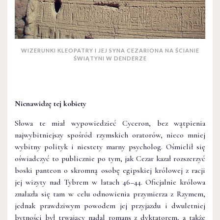
WIZERUNKI KLEOPATRY I JEJ SYNA CEZARIONA NA ŚCIANIE
ŚWIĄTYNI W DENDERZE
Nienawidzę tej kobiety
Słowa te miał wypowiedzieć Cyceron, bez wątpienia
najwybitniejszy spośród rzymskich oratorów, nieco mniej
wybitny polityk i niestety marny psycholog. Ośmielił się
oświadczyć to publicznie po tym, jak Cezar kazał rozszerzyć
boski panteon o skromną osobę egipskiej królowej z racji
jej wizyty nad Tybrem w latach 46–44. Oficjalnie królowa
znalazła się tam w celu odnowienia przymierza z Rzymem,
jednak prawdziwym powodem jej przyjazdu i dwuletniej
bytności był trwający nadal romans z dyktatorem, a także