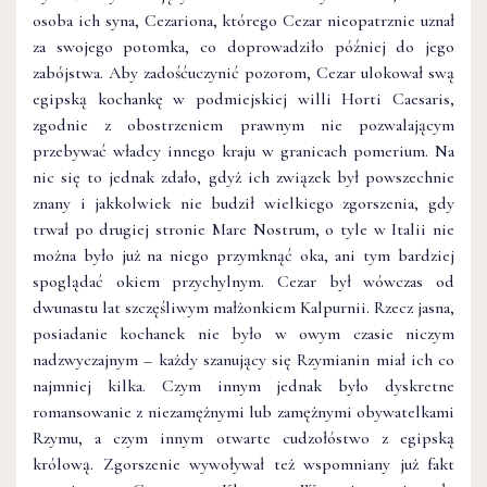
osoba ich syna, Cezariona, którego Cezar nieopatrznie uznał
za swojego potomka, co doprowadziło później do jego
zabójstwa. Aby zadośćuczynić pozorom, Cezar ulokował swą
egipską kochankę w podmiejskiej willi Horti Caesaris,
zgodnie z obostrzeniem prawnym nie pozwalającym
przebywać władcy innego kraju w granicach pomerium. Na
nic się to jednak zdało, gdyż ich związek był powszechnie
znany i jakkolwiek nie budził wielkiego zgorszenia, gdy
trwał po drugiej stronie Mare Nostrum, o tyle w Italii nie
można było już na niego przymknąć oka, ani tym bardziej
spoglądać okiem przychylnym. Cezar był wówczas od
dwunastu lat szczęśliwym małżonkiem Kalpurnii. Rzecz jasna,
posiadanie kochanek nie było w owym czasie niczym
nadzwyczajnym – każdy szanujący się Rzymianin miał ich co
najmniej kilka. Czym innym jednak było dyskretne
romansowanie z niezamężnymi lub zamężnymi obywatelkami
Rzymu, a czym innym otwarte cudzołóstwo z egipską
królową. Zgorszenie wywoływał też wspomniany już fakt