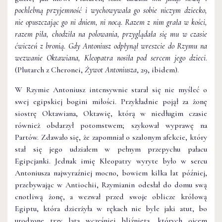
pochlebną przyjemność i wychowywała go sobie niczym dziecko,
nie opuszczając go ni dniem, ni nocą. Razem z nim grała w kości,
razem piła, chodziła na polowania, przyglądała się mu w czasie
ćwiczeń z bronią. Gdy Antoniusz odpłynął wreszcie do Rzymu na
wezwanie Oktawiana, Kleopatra nosiła pod sercem jego dzieci
.
(Plutarch z Cheronei,
Żywot Antoniusza
, 29, ibidem).
W Rzymie Antoniusz intensywnie starał się nie myśleć o
swej egipskiej bogini miłości. Przykładnie pojął za żonę
siostrę Oktawiana, Oktawię, którą w niedługim czasie
również obdarzył potomstwem; szykował wyprawę na
Partów. Zdawało się, że zapomniał o szalonym afekcie, który
stał się jego udziałem w pełnym przepychu pałacu
Egipcjanki. Jednak imię Kleopatry wyryte było w sercu
Antoniusza najwyraźniej mocno, bowiem kilka lat później,
przebywając w Antiochii, Rzymianin odesłał do domu swą
cnotliwą żonę, a wezwał przed swoje oblicze królową
Egiptu, która dzierżyła w rękach nie byle jaki atut, bo
urodzone trzy lata wcześniej bliźnięta, których ojcem