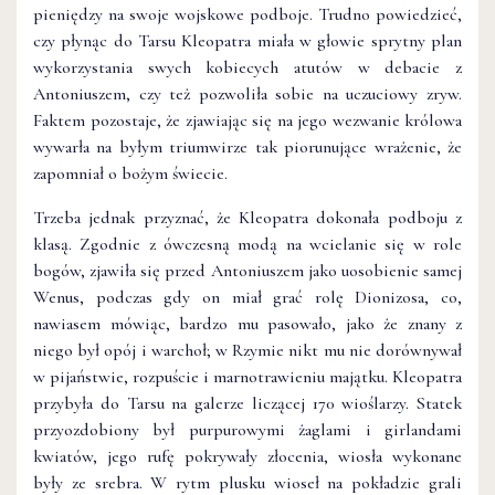
pieniędzy na swoje wojskowe podboje. Trudno powiedzieć,
czy płynąc do Tarsu Kleopatra miała w głowie sprytny plan
wykorzystania swych kobiecych atutów w debacie z
Antoniuszem, czy też pozwoliła sobie na uczuciowy zryw.
Faktem pozostaje, że zjawiając się na jego wezwanie królowa
wywarła na byłym triumwirze tak piorunujące wrażenie, że
zapomniał o bożym świecie.
Trzeba jednak przyznać, że Kleopatra dokonała podboju z
klasą. Zgodnie z ówczesną modą na wcielanie się w role
bogów, zjawiła się przed Antoniuszem jako uosobienie samej
Wenus, podczas gdy on miał grać rolę Dionizosa, co,
nawiasem mówiąc, bardzo mu pasowało, jako że znany z
niego był opój i warchoł; w Rzymie nikt mu nie dorównywał
w pijaństwie, rozpuście i marnotrawieniu majątku. Kleopatra
przybyła do Tarsu na galerze liczącej 170 wioślarzy. Statek
przyozdobiony był purpurowymi żaglami i girlandami
kwiatów, jego rufę pokrywały złocenia, wiosła wykonane
były ze srebra. W rytm plusku wioseł na pokładzie grali