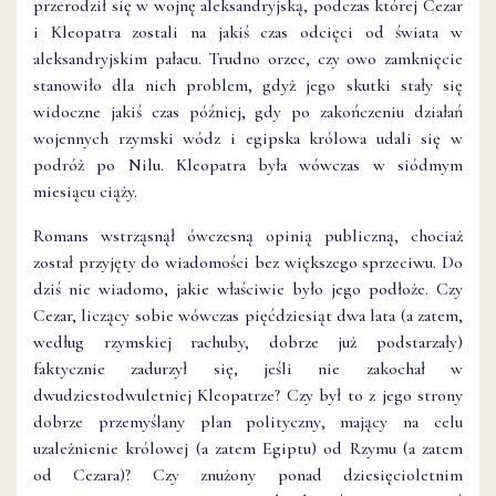
przerodził się w wojnę aleksandryjską, podczas której Cezar
i Kleopatra zostali na jakiś czas odcięci od świata w
aleksandryjskim pałacu. Trudno orzec, czy owo zamknięcie
stanowiło dla nich problem, gdyż jego skutki stały się
widoczne jakiś czas później, gdy po zakończeniu działań
wojennych rzymski wódz i egipska królowa udali się w
podróż po Nilu. Kleopatra była wówczas w siódmym
miesiącu ciąży.
Romans wstrząsnął ówczesną opinią publiczną, chociaż
został przyjęty do wiadomości bez większego sprzeciwu. Do
dziś nie wiadomo, jakie właściwie było jego podłoże. Czy
Cezar, liczący sobie wówczas pięćdziesiąt dwa lata (a zatem,
według rzymskiej rachuby, dobrze już podstarzały)
faktycznie zadurzył się, jeśli nie zakochał w
dwudziestodwuletniej Kleopatrze? Czy był to z jego strony
dobrze przemyślany plan polityczny, mający na celu
uzależnienie królowej (a zatem Egiptu) od Rzymu (a zatem
od Cezara)? Czy znużony ponad dziesięcioletnim