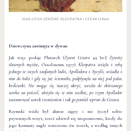
JEAN-LÉON GÉRÔME, KLEOPATRA I CEZAR (1866)
Dziewczyna zawinięta w dywan
Jak więc podaje Plutarch (
Żywot Cezara
49 [w:]
Żywoty
sławnych mężów
, Ossolineum 1977):
Kleopatra wzięła z sobą
jednego ze swych zaufanych ludzi, Apollodora z Sycylii, wsiadła z
nim do łodzi i gdy się już ściemniło, podpłynęła na niej pod pałac
królewski. Nie mogąc się inaczej ukryć, weszła do skórzanego
worka na pościel, ułożyła się w nim wzdłuż, po czym Apollodor
zasznurował worek rzemieniem i tak go poniósł wprost do Cezara.
Rzymski wódz był akurat zajęty i nie życzył sobie
prywatnych wizyt, toteż zdziwił się niepomiernie, kiedy do
jego komnaty nagle wniesiono ów worek, a według innych