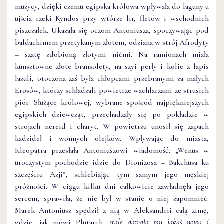
muzycy, dzięki czemu egipska królowa wpływała do laguny u
ujścia rzeki Kyndos przy wtórze lir, fletów i wschodnich
piszczałek. Ukazała się oczom Antoniusza, spoczywając pod
baldachimem przetykanym złotem, odziana w strój Afrodyty
– szatę zdobioną złotymi nićmi. Na ramionach miała
kunsztowne złote bransolety, na szyi perły i kolie z lapis
lazuli, otoczona zaś była chłopcami przebranymi za małych
Erosów, którzy schładzali powietrze wachlarzami ze strusich
piór. Służące królowej, wybrane spośród najpiękniejszych
egipskich dziewcząt, przechadzały się po pokładzie w
strojach nereid i charyt. W powietrzu unosił się zapach
kadzideł i wonnych olejków. Wpływając do miasta,
Kleopatra przesłała Antoniuszowi wiadomość: „Wenus w
uroczystym pochodzie idzie do Dionizosa – Bakchusa ku
szczęściu Azji”, schlebiając tym samym jego męskiej
próżności. W ciągu kilku dni całkowicie zawładnęła jego
sercem, sprawiła, że nie był w stanie o niej zapomnieć.
Marek Antoniusz spędził z nią w Aleksandrii całą zimę,
gdzie, jak mówi Plutarch,
stale dawała mu jakąś nową i