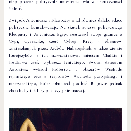
niepoprawne politycznie uniesienia była w ostateczności
śmierć.
Związek Antoniusza i Kleopatry miał również daleko idące
polityczne konsekwencje. Na skutek sojuszu politycznego
Kleopatry i Antoniusza Egipt rozszerzył swoje granice o
Cypr, Cyrenajkę, część Cylicji, Krety i obszarów
zamieszkanych przez Arabów Nabatejskich, a także ziemie
Iturejczyków z ich najważniejszym miastem Chalkis i
środkową część wybrzeża fenickiego. Swoim dzieciom
Antoniusz wykroił królestwa z obszarów Wschodu
rzymskiego oraz z terytoriów Wschodu partyjskiego i
nierzymskiego, które planował podbić. Bogowie jednak
chcieli, by ich losy potoczyły się inaczej.