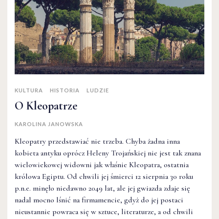
KULTURA
HISTORIA
LUDZIE
O Kleopatrze
KAROLINA JANOWSKA
Kleopatry przedstawiać nie trzeba. Chyba żadna inna
kobieta antyku oprócz Heleny Trojańskiej nie jest tak znana
wielowiekowej widowni jak właśnie Kleopatra, ostatnia
królowa Egiptu. Od chwili jej śmierci 12 sierpnia 30 roku
p.n.e. minęło niedawno 2049 lat, ale jej gwiazda zdaje się
nadal mocno lśnić na firmamencie, gdyż do jej postaci
nieustannie powraca się w sztuce, literaturze, a od chwili