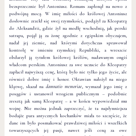
bezsprzecznie był Antoniusz. Romans zapłonął na nowo z
podwójną mocą. W imię miłości do królowej Antoniusz
dosłownie zrzekł się swej rzymskości, podążył za Kleopatrą
do Aleksandrii, gdzie żył na modłę wschodnią, jak perski
satrapa, pojął ją za żonę zgodnie z egipskim obyczajem,
nadał jej ziemie, nad którymi dotychczas sprawował
kontrolę w imieniu rzymskiej Republiki, a wreszcie
obdarzył ją tytułem królowej królów, nadawanym ongiś
władcom perskim. Antoniusz za swe uczucie do Kleopatry
zapłacił najwyższą cenę, którą było nie tylko jego życie, ale
również dobre imię i honor. Oktawian nałożył na niego
klątwę, skazał na
damnatio memoriae
, wymazał jego imię z
posągów i ustanowił wrogiem publicznym – podobnie
zresztą jak samą Kleopatrę – a w końcu wypowiedział mu
wojnę. Nie można jednak zaprzeczyć, że ta najsłynniejsza
bodajże para antycznych kochanków miała to szczęście, że
dane im było posmakować prawdziwej miłości i wszelkich
towarzyszących jej pasji, nawet jeśli ceną za owe