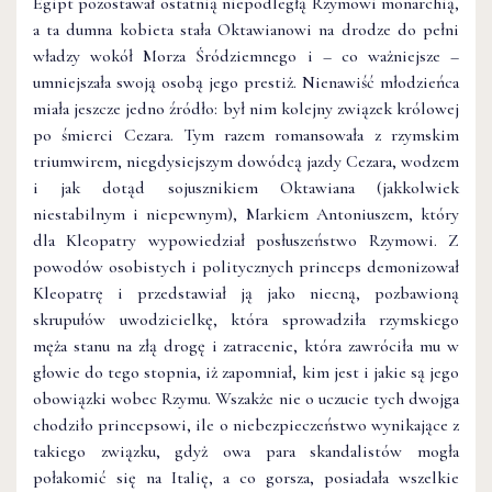
Egipt pozostawał ostatnią niepodległą Rzymowi monarchią,
a ta dumna kobieta stała Oktawianowi na drodze do pełni
władzy wokół Morza Śródziemnego i – co ważniejsze –
umniejszała swoją osobą jego prestiż. Nienawiść młodzieńca
miała jeszcze jedno źródło: był nim kolejny związek królowej
po śmierci Cezara. Tym razem romansowała z rzymskim
triumwirem, niegdysiejszym dowódcą jazdy Cezara, wodzem
i jak dotąd sojusznikiem Oktawiana (jakkolwiek
niestabilnym i niepewnym), Markiem Antoniuszem, który
dla Kleopatry wypowiedział posłuszeństwo Rzymowi. Z
powodów osobistych i politycznych princeps demonizował
Kleopatrę i przedstawiał ją jako niecną, pozbawioną
skrupułów uwodzicielkę, która sprowadziła rzymskiego
męża stanu na złą drogę i zatracenie, która zawróciła mu w
głowie do tego stopnia, iż zapomniał, kim jest i jakie są jego
obowiązki wobec Rzymu. Wszakże nie o uczucie tych dwojga
chodziło princepsowi, ile o niebezpieczeństwo wynikające z
takiego związku, gdyż owa para skandalistów mogła
połakomić się na Italię, a co gorsza, posiadała wszelkie