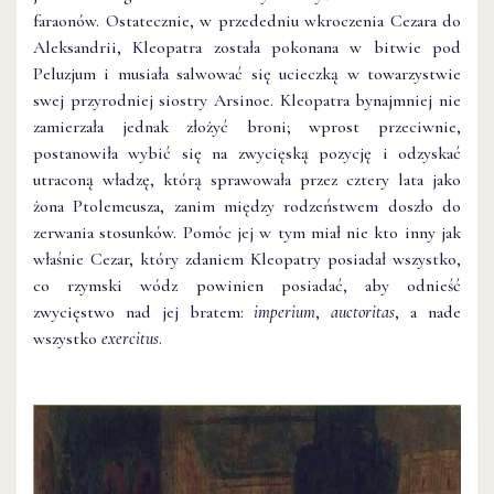
faraonów. Ostatecznie, w przededniu wkroczenia Cezara do
Aleksandrii, Kleopatra została pokonana w bitwie pod
Peluzjum i musiała salwować się ucieczką w towarzystwie
swej przyrodniej siostry Arsinoe. Kleopatra bynajmniej nie
zamierzała jednak złożyć broni; wprost przeciwnie,
postanowiła wybić się na zwycięską pozycję i odzyskać
utraconą władzę, którą sprawowała przez cztery lata jako
żona Ptolemeusza, zanim między rodzeństwem doszło do
zerwania stosunków. Pomóc jej w tym miał nie kto inny jak
właśnie Cezar, który zdaniem Kleopatry posiadał wszystko,
co rzymski wódz powinien posiadać, aby odnieść
zwycięstwo nad jej bratem:
imperium
,
auctoritas
, a nade
wszystko
exercitus
.