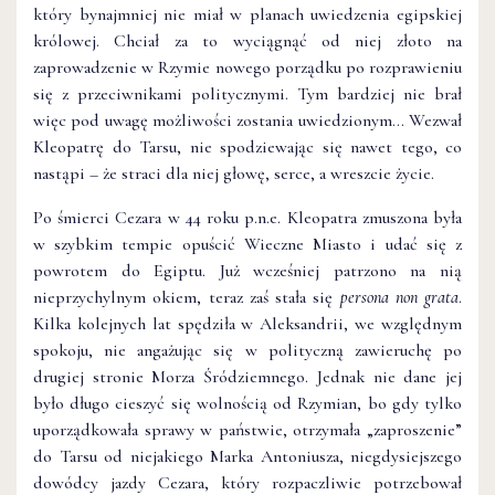
który bynajmniej nie miał w planach uwiedzenia egipskiej
królowej. Chciał za to wyciągnąć od niej złoto na
zaprowadzenie w Rzymie nowego porządku po rozprawieniu
się z przeciwnikami politycznymi. Tym bardziej nie brał
więc pod uwagę możliwości zostania uwiedzionym… Wezwał
Kleopatrę do Tarsu, nie spodziewając się nawet tego, co
nastąpi – że straci dla niej głowę, serce, a wreszcie życie.
Po śmierci Cezara w 44 roku p.n.e. Kleopatra zmuszona była
w szybkim tempie opuścić Wieczne Miasto i udać się z
powrotem do Egiptu. Już wcześniej patrzono na nią
nieprzychylnym okiem, teraz zaś stała się
persona non grata
.
Kilka kolejnych lat spędziła w Aleksandrii, we względnym
spokoju, nie angażując się w polityczną zawieruchę po
drugiej stronie Morza Śródziemnego. Jednak nie dane jej
było długo cieszyć się wolnością od Rzymian, bo gdy tylko
uporządkowała sprawy w państwie, otrzymała „zaproszenie”
do Tarsu od niejakiego Marka Antoniusza, niegdysiejszego
dowódcy jazdy Cezara, który rozpaczliwie potrzebował