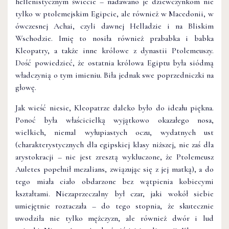
hellenistycznym świecie – nadawano je dziewczynkom nie
tylko w ptolemejskim Egipcie, ale również w Macedonii, w
ówczesnej Achai, czyli dawnej Helladzie i na Bliskim
Wschodzie. Imię to nosiła również prababka i babka
Kleopatry, a także inne królowe z dynastii Ptolemeuszy.
Dość powiedzieć, że ostatnia królowa Egiptu była siódmą
władczynią o tym imieniu. Biła jednak swe poprzedniczki na
głowę.
Jak wieść niesie, Kleopatrze daleko było do ideału piękna.
Ponoć była właścicielką wyjątkowo okazałego nosa,
wielkich, niemal wyłupiastych oczu, wydatnych ust
(charakterystycznych dla egipskiej klasy niższej, nie zaś dla
arystokracji – nie jest zresztą wykluczone, że Ptolemeusz
Auletes popełnił mezalians, związując się z jej matką), a do
tego miała ciało obdarzone bez wątpienia kobiecymi
kształtami. Niezaprzeczalny był czar, jaki wokół siebie
umiejętnie roztaczała – do tego stopnia, że skutecznie
uwodziła nie tylko mężczyzn, ale również dwór i lud