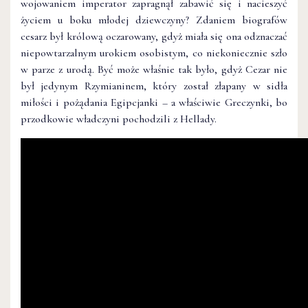
wojowaniem imperator zapragnął zabawić się i nacieszyć
życiem u boku młodej dziewczyny? Zdaniem biografów
cesarz był królową oczarowany, gdyż miała się ona odznaczać
niepowtarzalnym urokiem osobistym, co niekoniecznie szło
w parze z urodą. Być może właśnie tak było, gdyż Cezar nie
był jedynym Rzymianinem, który został złapany w sidła
miłości i pożądania Egipcjanki – a właściwie Greczynki, bo
przodkowie władczyni pochodzili z Hellady.