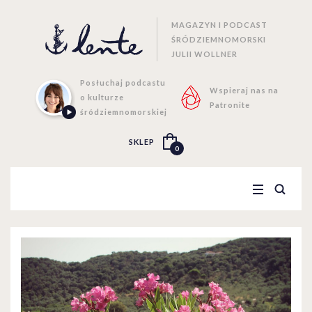
MAGAZYN I PODCAST
ŚRÓDZIEMNOMORSKI
JULII WOLLNER
Posłuchaj podcastu
Wspieraj nas na
o kulturze
Patronite
śródziemnomorskiej
SKLEP
0