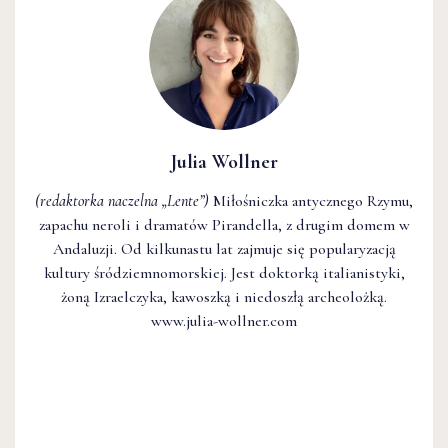
Julia Wollner
(redaktorka naczelna
„Lente”
)
Miłośniczka antycznego Rzymu,
zapachu neroli i dramatów Pirandella, z drugim domem w
Andaluzji. Od kilkunastu lat zajmuje się popularyzacją
kultury śródziemnomorskiej. Jest doktorką italianistyki,
żoną Izraelczyka, kawoszką i niedoszłą archeolożką.
www.julia-wollner.com