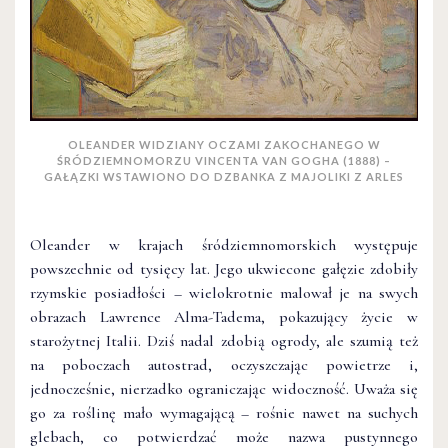
OLEANDER WIDZIANY OCZAMI ZAKOCHANEGO W
ŚRÓDZIEMNOMORZU VINCENTA VAN GOGHA (1888) –
GAŁĄZKI WSTAWIONO DO DZBANKA Z MAJOLIKI Z ARLES
Oleander w krajach śródziemnomorskich występuje
powszechnie od tysięcy lat. Jego ukwiecone gałęzie zdobiły
rzymskie posiadłości – wielokrotnie malował je na swych
obrazach Lawrence Alma-Tadema, pokazujący życie w
starożytnej Italii. Dziś nadal zdobią ogrody, ale szumią też
na poboczach autostrad, oczyszczając powietrze i,
jednocześnie, nierzadko ograniczając widoczność. Uważa się
go za roślinę mało wymagającą – rośnie nawet na suchych
glebach, co potwierdzać może nazwa pustynnego