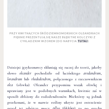
PRZY KWITNĄCYCH ŚRÓDZIEMNOMORSKICH OLEANDRACH
PIĘKNIE PREZENTUJĄ SIĘ NASZE BŁĘKITNE KOLCZYKI Z
CYKLADZKIM WZOREM (DO NABYCIA
TUTAJ
)
Dzisiejsi językoznawcy skłaniają się raczej do teorii, jakoby
słowo
oleander
pochodziło od łacińskiego
arodandrum
,
lorandrum
lub
rhododendron
, połączonego z rzeczownikiem
olea
(oliwka). Oleander przypomina wszak oliwkę i
uprawiany jest w podobnych warunkach, kwitnie zaś w
sposób zbliżony do rododendronów. Niektórzy są jednak
przekonani, że w nazwie rośliny ukryte jest ostrzeżenie
przed jej zabójczą mocą:
οllyo
(ὀλλύω) to po grecku