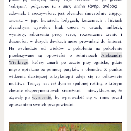
“zabijam”, połączone tu z
aner, andros
(ἀνήρ, ἀνδρός) –
człowiek. I rzeczywiście, jest oleander śmiertelnie trujący:
zawarta w jego kwiatach, łodygach, korzeniach i liściach
oleandryna wywołuje brak czucia w ustach, mdłości,
wymioty, zaburzenia pracy serca, rozszerzenie źrenic i
duszności; w dużych dawkach może prowadzić do śmierci.
Na wschodzie od wieków z pokolenia na pokolenie
przekazywane są opowieści o żołnierzach
Aleksandra
Wielkiego
, którzy zmarli po uczcie przy ognisku, gdzie
mięso opiekano za pomocą patyków z oleandra. Z punktu
widzenia dzisiejszej toksykologii zdaje się to całkowicie
możliwe. Trujący jest też dym ze spalonej rośliny, z którym
chętnie eksperymentowali starożytni – niewykluczone, że
używały go
wyrocznie
, by wprowadzić się w trans przed
ogłoszeniem swoich przepowiedni.