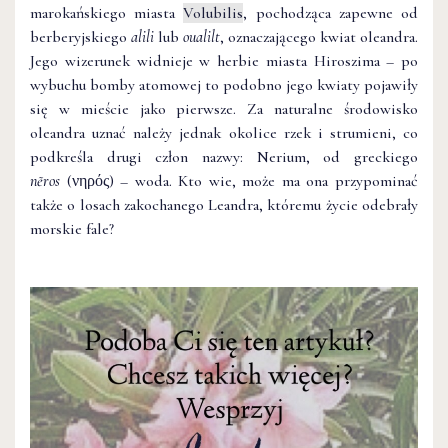
marokańskiego miasta
Volubilis
, pochodząca zapewne od
berberyjskiego
alili
lub
oualilt
, oznaczającego kwiat oleandra.
Jego wizerunek widnieje w herbie miasta Hiroszima – po
wybuchu bomby atomowej to podobno jego kwiaty pojawiły
się w mieście jako pierwsze. Za naturalne środowisko
oleandra uznać należy jednak okolice rzek i strumieni, co
podkreśla drugi człon nazwy: Nerium, od greckiego
nẽros
(νηρός) – woda. Kto wie, może ma ona przypominać
także o losach zakochanego Leandra, któremu życie odebrały
morskie fale?