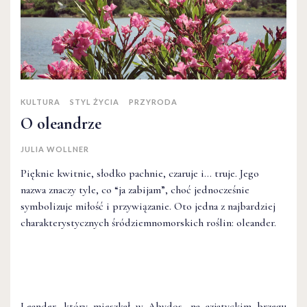
KULTURA
STYL ŻYCIA
PRZYRODA
O oleandrze
JULIA WOLLNER
Pięknie kwitnie, słodko pachnie, czaruje i… truje. Jego
nazwa znaczy tyle, co “ja zabijam”, choć jednocześnie
symbolizuje miłość i przywiązanie. Oto jedna z najbardziej
charakterystycznych śródziemnomorskich roślin: oleander.
Leander, który mieszkał w Abydos, na azjatyckim brzegu