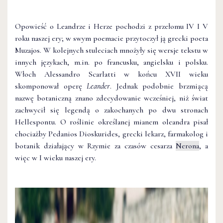
Opowieść o Leandrze i Herze pochodzi z przełomu IV I V
roku naszej ery; w swym poemacie przytoczył ją grecki poeta
Muzajos. W kolejnych stuleciach mnożyły się wersje tekstu w
innych językach, m.in. po francusku, angielsku i polsku.
Włoch Alessandro Scarlatti w końcu XVII wieku
skomponował operę
Leander
. Jednak podobnie brzmiącą
nazwę botaniczną znano zdecydowanie wcześniej, niż świat
zachwycił się legendą o zakochanych po dwu stronach
Hellespontu. O roślinie określanej mianem oleandra pisał
chociażby Pedanios Dioskurides, grecki lekarz, farmakolog i
botanik działający w Rzymie za czasów cesarza
Nerona
, a
więc w I wieku naszej ery.