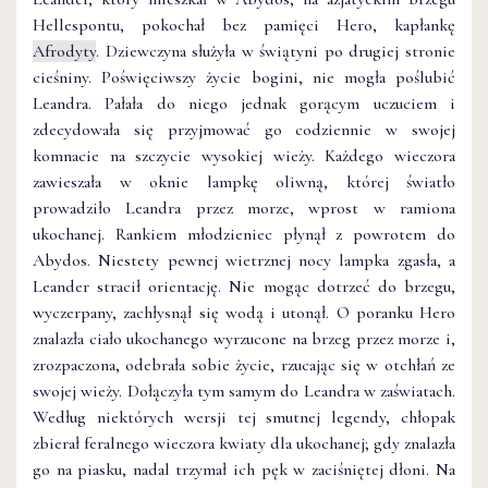
Hellespontu, pokochał bez pamięci Hero, kapłankę
Afrodyty
. Dziewczyna służyła w świątyni po drugiej stronie
cieśniny. Poświęciwszy życie bogini, nie mogła poślubić
Leandra. Pałała do niego jednak gorącym uczuciem i
zdecydowała się przyjmować go codziennie w swojej
komnacie na szczycie wysokiej wieży. Każdego wieczora
zawieszała w oknie lampkę oliwną, której światło
prowadziło Leandra przez morze, wprost w ramiona
ukochanej. Rankiem młodzieniec płynął z powrotem do
Abydos. Niestety pewnej wietrznej nocy lampka zgasła, a
Leander stracił orientację. Nie mogąc dotrzeć do brzegu,
wyczerpany, zachłysnął się wodą i utonął. O poranku Hero
znalazła ciało ukochanego wyrzucone na brzeg przez morze i,
zrozpaczona, odebrała sobie życie, rzucając się w otchłań ze
swojej wieży. Dołączyła tym samym do Leandra w zaświatach.
Według niektórych wersji tej smutnej legendy, chłopak
zbierał feralnego wieczora kwiaty dla ukochanej; gdy znalazła
go na piasku, nadal trzymał ich pęk w zaciśniętej dłoni. Na