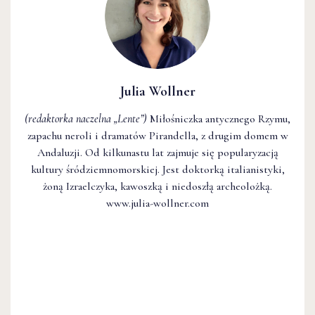
Julia Wollner
(redaktorka naczelna
„Lente”
)
Miłośniczka antycznego Rzymu,
zapachu neroli i dramatów Pirandella, z drugim domem w
Andaluzji. Od kilkunastu lat zajmuje się popularyzacją
kultury śródziemnomorskiej. Jest doktorką italianistyki,
żoną Izraelczyka, kawoszką i niedoszłą archeolożką.
www.julia-wollner.com