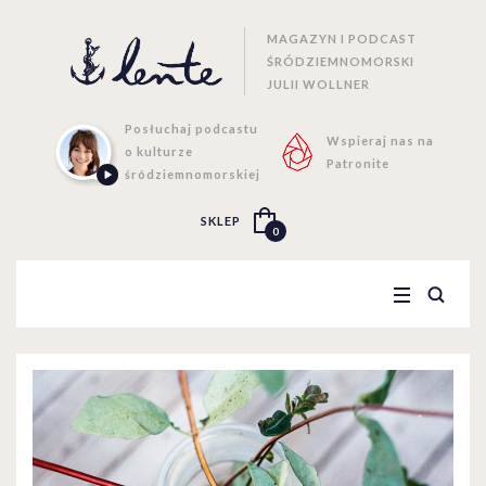
MAGAZYN I PODCAST
ŚRÓDZIEMNOMORSKI
JULII WOLLNER
Posłuchaj podcastu
Wspieraj nas na
o kulturze
Patronite
śródziemnomorskiej
SKLEP
0