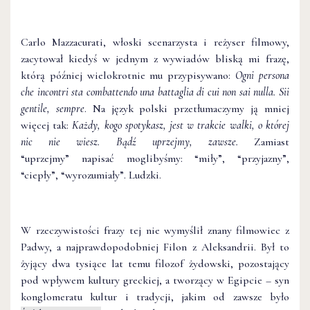
Carlo Mazzacurati, włoski scenarzysta i reżyser filmowy,
zacytował kiedyś w jednym z wywiadów bliską mi frazę,
którą później wielokrotnie mu przypisywano:
Ogni persona
che incontri sta combattendo una battaglia di cui non sai nulla. Sii
gentile, sempre
. Na język polski przetłumaczymy ją mniej
więcej tak:
Każdy, kogo spotykasz, jest w trakcie walki, o której
nic nie wiesz. Bądź uprzejmy, zawsze.
Zamiast
“uprzejmy” napisać moglibyśmy: “miły”, “przyjazny”,
“ciepły”, “wyrozumiały”. Ludzki.
W rzeczywistości frazy tej nie wymyślił znany filmowiec z
Padwy, a najprawdopodobniej Filon z Aleksandrii. Był to
żyjący dwa tysiące lat temu filozof żydowski, pozostający
pod wpływem kultury greckiej, a tworzący w Egipcie – syn
konglomeratu kultur i tradycji, jakim od zawsze było