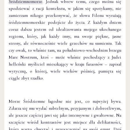
Śródziemnomorze
. Jednak wbrew temu, czego można się
spodziewać z racji kontekstu, w jakim się spotykamy, nie
zamierzam nikogo przekonywać, że słowa Filona wyrażają
śródziemnomorskie podejście do życia. Z każdym dniem
coraz dalsza jestem od idealizowania mojego ukochanego
regionu, który, jak każdy inny, ma swoje piękne, jasne
strony, ale równocześnie wiele grzechów na sumieniu. Tak
czy owak, to właśnie tam, na południowo-wschodnim brzegu
Mare Nostrum, ktoś – może właśnie pochodzący z Judei
helleński myśliciel mieszkający w kraju faraonów – zapisał
wytyczną, o której, wiele wieków później, pamięta się
ciągle zbyt rzadko.
Morze Śródziemne łagodne nie jest, co najwyżej bywa.
Zdarza się mu wydać subtelnym, przyjaznym i dobrotliwym,
ale jeszcze częściej jawi się jako intensywne i gwałtowne. Na
szczęście wśród kontrastów jest miejsce dla delikatności,
którą warto chwytać i przeszczepiać na swój grunt. Dziś