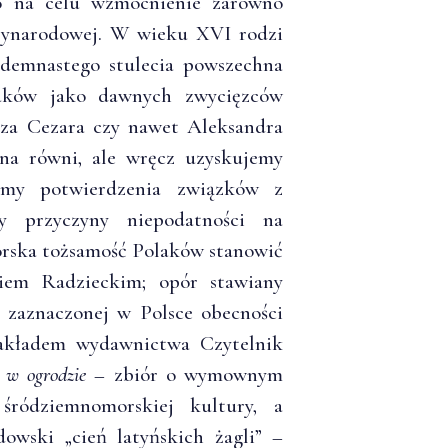
to na celu wzmocnienie zarówno
ędzynarodowej. W wieku XVI rodzi
iedemnastego stulecia powszechna
laków jako dawnych zwycięzców
usza Cezara czy nawet Aleksandra
 na równi, ale wręcz uzyskujemy
kamy potwierdzenia związków z
my przyczyny niepodatności na
rska tożsamość Polaków stanowić
iem Radzieckim; opór stawiany
e zaznaczonej w Polsce obecności
 nakładem wydawnictwa Czytelnik
 w ogrodzie
– zbiór o wymownym
śródziemnomorskiej kultury, a
wski „cień latyńskich żagli” –