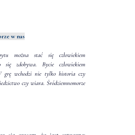
rze w nas
ytu można stać się człowiekiem
o się zdobywa. Bycie człowiekiem
 grę wchodzi nie tylko historia czy
ziedzictwo czy wiara. Śródziemnomorze
a się czasem, że jest sztuczne;