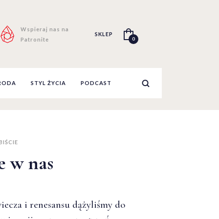
Wspieraj nas na
SKLEP
0
Patronite
RODA
STYL ŻYCIA
PODCAST
IŚCIE
e w nas
iecza i renesansu dążyliśmy do