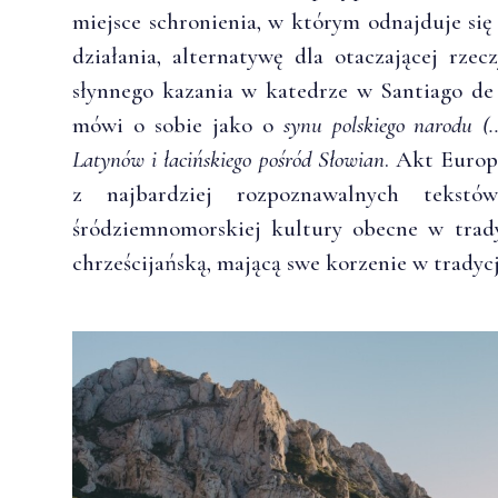
miejsce schronienia, w którym odnajduje się
działania, alternatywę dla otaczającej rzec
słynnego kazania w katedrze w Santiago de
mówi o sobie jako o
synu polskiego narodu (
Latynów i łacińskiego pośród Słowian
. Akt Europ
z najbardziej rozpoznawalnych tekstó
śródziemnomorskiej kultury obecne w tradyc
chrześcijańską, mającą swe korzenie w tradycj