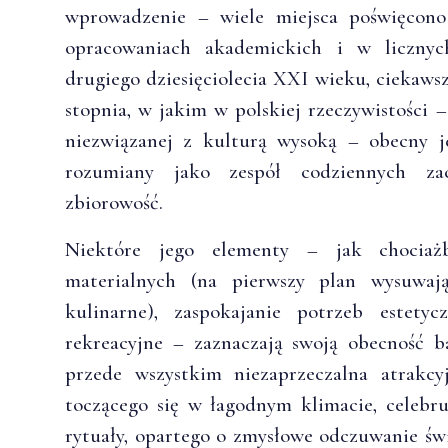
wprowadzenie – wiele miejsca poświęcono
opracowaniach akademickich i w licznyc
drugiego dziesięciolecia XXI wieku, ciekaws
stopnia, w jakim w polskiej rzeczywistości –
niezwiązanej z kulturą wysoką – obecny je
rozumiany jako zespół codziennych za
zbiorowość.
Niektóre jego elementy – jak chocia
materialnych (na pierwszy plan wysuwaj
kulinarne), zaspokajanie potrzeb estety
rekreacyjne – zaznaczają swoją obecność 
przede wszystkim niezaprzeczalna atrakcy
toczącego się w łagodnym klimacie, celebr
rytuały, opartego o zmysłowe odczuwanie św