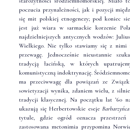
starożytności śródziemnomorskiej. Miało 
poczucia przynależności, jak i pozycji mi
się mit polskiej etnogenezy; pod koniec s
jest już wiara w sarmackie korzenie Po
najdzielniejszych antycznych wodzów: Juli
Wielkiego. Nie tylko stawiamy się z nimi
przewagę. Jednocześnie nieustannie szu
tradycją łacińską, w których upatruje
komunistyczną indoktrynację. Śródziemnomo
ma przeciwwagę dla powiązań ze Związk
sowietyzacji wynika, zdaniem wielu, z silni
tradycji klasycznej. Na początku lat ’60
ukazują się Herbertowskie eseje
Barbarzyńca
tytule, gdzie ogród oznacza przestrzeń 
zastosowana metonimia przypomina Norwido