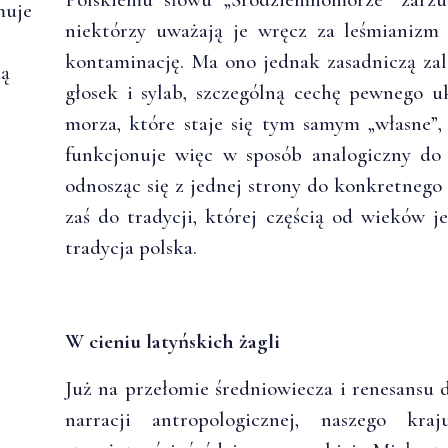
muje
niektórzy uważają je wręcz za leśmianizm
kontaminację. Ma ono jednak zasadniczą zal
ką
głosek i sylab, szczególną cechę pewnego 
morza, które staje się tym samym „własne”
.
funkcjonuje więc w sposób analogiczny d
odnosząc się z jednej strony do konkretnego 
zaś do tradycji, której częścią od wieków j
tradycja polska.
W cieniu latyńskich żagli
Już na przełomie średniowiecza i renesansu 
narracji antropologicznej, naszego kr