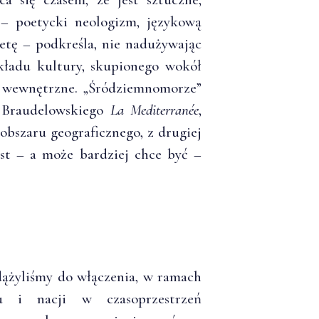
 – poetycki neologizm, językową
etę – podkreśla, nie nadużywając
układu kultury, skupionego wokół
, wewnętrzne. „Śródziemnomorze”
o Braudelowskiego
La Mediterran
é
e
,
obszaru geograficznego, z drugiej
est – a może bardziej chce być –
dążyliśmy do włączenia, w ramach
aju i nacji w czasoprzestrzeń