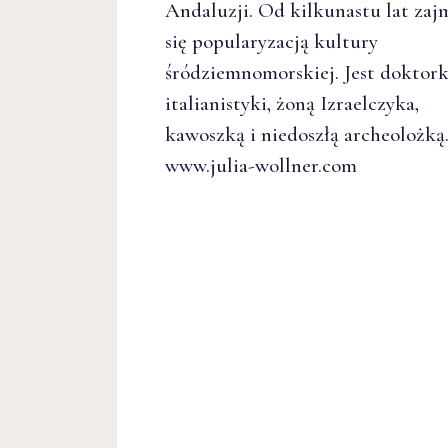
Andaluzji. Od kilkunastu lat zaj
się popularyzacją kultury
śródziemnomorskiej. Jest doktor
italianistyki, żoną Izraelczyka,
kawoszką i niedoszłą archeolożką
www.julia-wollner.com