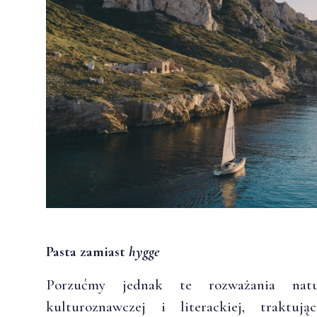
Pasta zamiast
hygge
Porzućmy jednak te rozważania natury 
kulturoznawczej i literackiej, traktu