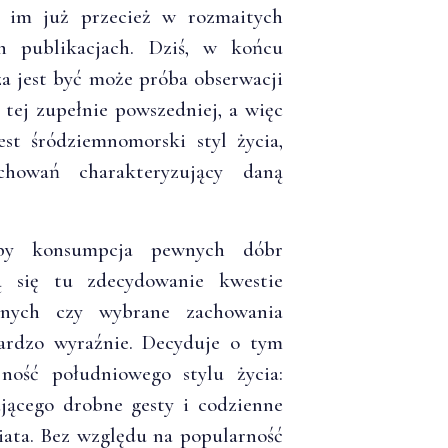
 im już przecież w rozmaitych
h publikacjach. Dziś, w końcu
za jest być może próba obserwacji
 tej zupełnie powszedniej, a więc
st śródziemnomorski styl życia,
chowań charakteryzujący daną
żby konsumpcja pewnych dóbr
ą się tu zdecydowanie kwestie
cznych czy wybrane zachowania
bardzo wyraźnie. Decyduje o tym
jność południowego stylu życia:
ującego drobne gesty i codzienne
iata. Bez względu na popularność