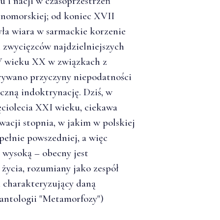
u i nacji w czasoprzestrzeń
mnomorskiej; od koniec XVII
yła wiara w sarmackie korzenie
zwycięzców najdzielniejszych
 wieku XX w związkach z
trywano przyczyny niepodatności
zną indoktrynację. Dziś, w
ęciolecia XXI wieku, ciekawa
wacji stopnia, w jakim w polskiej
upełnie powszedniej, a więc
 wysoką – obecny jest
życia, rozumiany jako zespół
 charakteryzujący daną
 antologii "Metamorfozy")