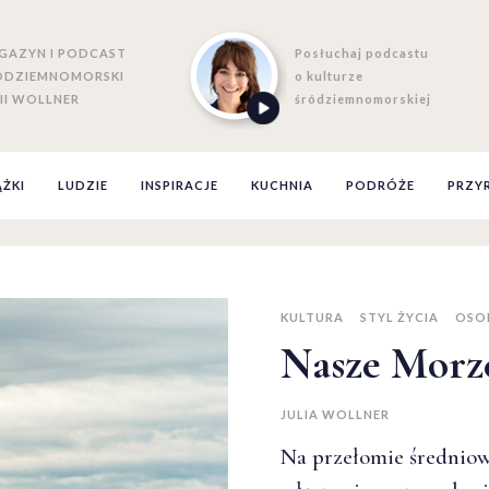
GAZYN I PODCAST
Posłuchaj podcastu
ÓDZIEMNOMORSKI
o kulturze
II WOLLNER
śródziemnomorskiej
ĄŻKI
LUDZIE
INSPIRACJE
KUCHNIA
PODRÓŻE
PRZY
KULTURA
STYL ŻYCIA
OSOB
Nasze Morz
JULIA WOLLNER
Na przełomie średniow