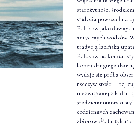
włączenia naszego kraj
starożytności śródzie
stulecia powszechna b
Polaków jako dawnych 
antycznych wodzów. W
tradycją łacińską upa
Polaków na komunistyc
końcu drugiego dziesi
wydaje się próba obser
rzeczywistości – tej z
niezwiązanej z kulturą
śródziemnomorski styl 
codziennych zachowań
zbiorowość. (artykuł z