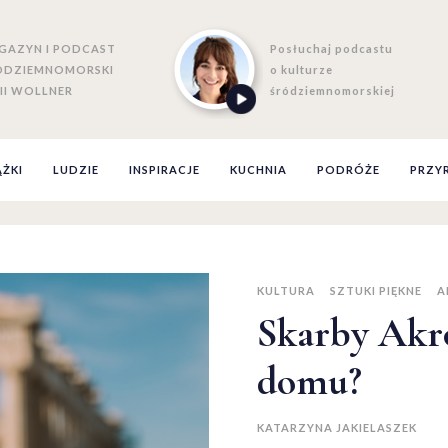
GAZYN I PODCAST
Posłuchaj podcastu
ÓDZIEMNOMORSKI
o kulturze
II WOLLNER
śródziemnomorskiej
ĄŻKI
LUDZIE
INSPIRACJE
KUCHNIA
PODRÓŻE
PRZY
KULTURA
SZTUKI PIĘKNE
A
Skarby Akr
domu?
KATARZYNA JAKIELASZEK