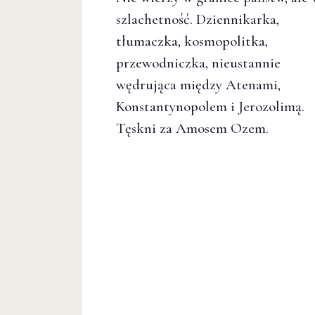
szlachetność. Dziennikarka,
tłumaczka, kosmopolitka,
przewodniczka, nieustannie
wędrująca między Atenami,
Konstantynopolem i Jerozolimą.
Tęskni za Amosem Ozem.