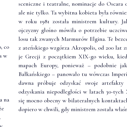
sceniczne i teatralne, nominacje do Oscara
ale nie tylko. Ta wybitna kobieta była równi
w roku 1981 została ministrem kultury. J
ojczyzny głośno mówiła o potrzebie uczciw
losu tak zwanych Marmurów Elgina. Te bezc
, co
z ateńskiego wzgórza Akropolis, od 200 lat 
a w
je Grecji z początkiem XIX-go wieku, kied
mapach Europy, ponieważ – podobnie jak 
Bałkańskiego – panowało tu wówczas Imper
dawna próbuje odzyskać swoje artefakty 
odzyskania niepodległości w latach 30-tych 
a na
się mocno obecny w bilateralnych kontakt
że
dopiero w chwili, gdy ministrem została właś
.
 w