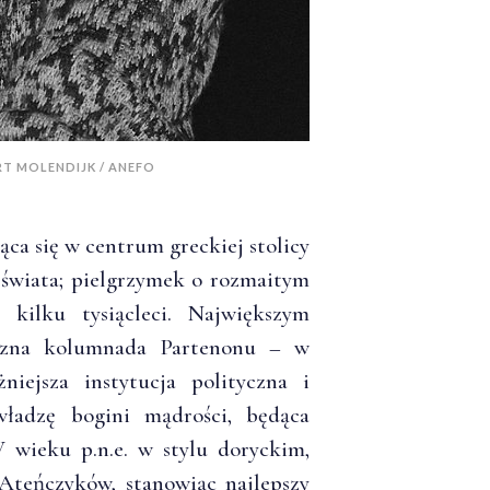
ART MOLENDIJK / ANEFO
ca się w centrum greckiej stolicy
 świata; pielgrzymek o rozmaitym
 kilku tysiącleci. Największym
yczna kolumnada Partenonu – w
niejsza instytucja polityczna i
władzę bogini mądrości, będąca
V wieku p.n.e. w stylu doryckim,
Ateńczyków, stanowiąc najlepszy