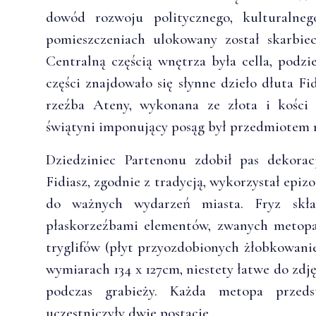
dowód rozwoju politycznego, kulturalneg
pomieszczeniach ulokowany został skarbie
Centralną częścią wnętrza była cella, podz
części znajdowało się słynne dzieło dłuta 
rzeźba Ateny, wykonana ze złota i kości
świątyni imponujący posąg był przedmiotem 
Dziedziniec Partenonu zdobił pas dekorac
Fidiasz, zgodnie z tradycją, wykorzystał epi
do ważnych wydarzeń miasta. Fryz skła
płaskorzeźbami elementów, zwanych metopa
tryglifów (płyt przyozdobionych żłobkowan
wymiarach 134 x 127cm, niestety łatwe do zdję
podczas grabieży. Każda metopa przeds
uczestniczyły dwie postacie.