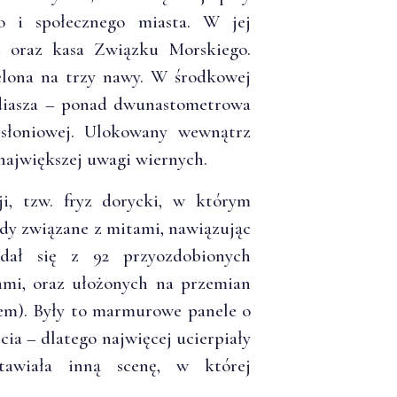
o i społecznego miasta. W jej
c oraz kasa Związku Morskiego.
ielona na trzy nawy. W środkowej
Fidiasza – ponad dwunastometrowa
 słoniowej. Ulokowany wewnątrz
największej uwagi wiernych.
ji, tzw. fryz dorycki, w którym
zody związane z mitami, nawiązując
dał się z 92 przyozdobionych
mi, oraz ułożonych na przemian
iem). Były to marmurowe panele o
cia – dlatego najwięcej ucierpiały
tawiała inną scenę, w której