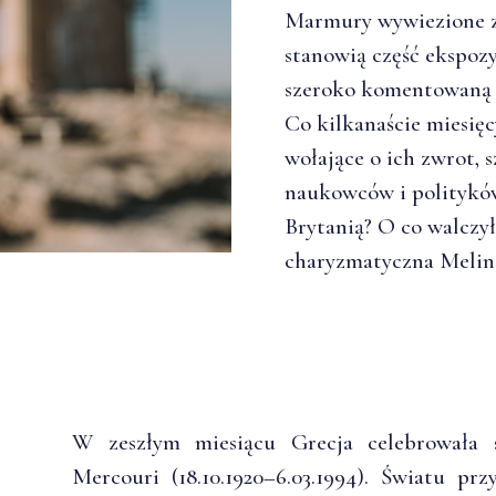
Marmury wywiezione z
stanowią część ekspoz
szeroko komentowaną 
Co kilkanaście miesięc
wołające o ich zwrot, 
naukowców i polityków
Brytanią? O co walczył
charyzmatyczna Melin
W zeszłym miesiącu Grecja celebrowała s
Mercouri (18.10.1920–6.03.1994). Światu pr