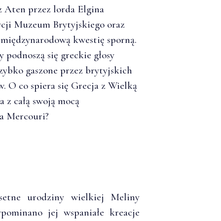
 Aten przez lorda Elgina
ycji Muzeum Brytyjskiego oraz
międzynarodową kwestię sporną.
y podnoszą się greckie głosy
szybko gaszone przez brytyjskich
. O co spiera się Grecja z Wielką
a z całą swoją mocą
a Mercouri?
etne urodziny wielkiej Meliny
zypominano jej wspaniałe kreacje