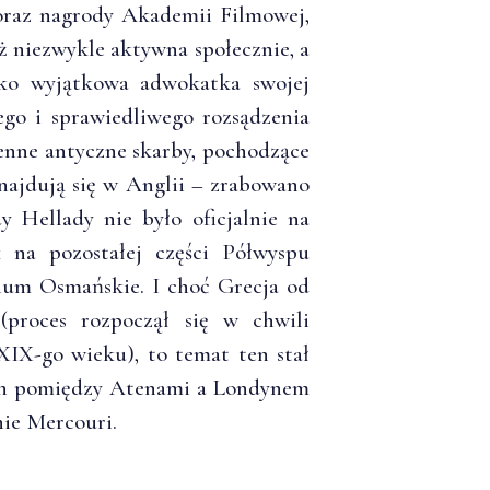
 oraz nagrody Akademii Filmowej,
eż niezwykle aktywna społecznie, a
ako wyjątkowa adwokatka swojej
ego i sprawiedliwego rozsądzenia
enne antyczne skarby, pochodzące
znajdują się w Anglii – zrabowano
y Hellady nie było oficjalnie na
na pozostałej części Półwyspu
ium Osmańskie. I choć Grecja od
(proces rozpoczął się w chwili
XIX-go wieku), to temat ten stał
ach pomiędzy Atenami a Londynem
nie Mercouri.