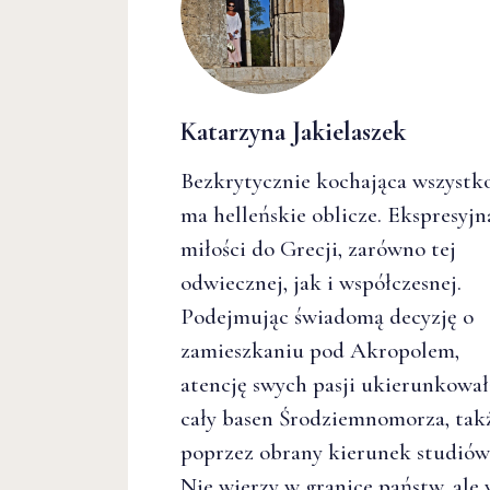
Katarzyna Jakielaszek
Bezkrytycznie kochająca wszystko
ma helleńskie oblicze. Ekspresyjn
miłości do Grecji, zarówno tej
odwiecznej, jak i współczesnej.
Podejmując świadomą decyzję o
zamieszkaniu pod Akropolem,
atencję swych pasji ukierunkował
cały basen Środziemnomorza, tak
poprzez obrany kierunek studiów
Nie wierzy w granice państw, ale