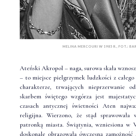
MELINA MERCOURI W 1985 R., FOT.: B
Ateński Akropol – naga, surowa skała wznoszą
– to miejsce pielgrzymek ludzkości z całego
charakterze, trwających nieprzerwanie od
skarbem świętego wzgórza jest majestat
czasach antycznej świetności Aten najważ
religijna. Wierzono, że stąd sprawowała 
patronką miasta. Świątynia, wzniesiona w 
doskonale obrazowała ówczesną zamożność 