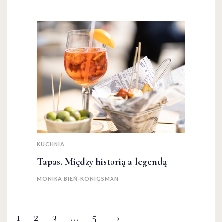
KUCHNIA
Tapas. Między historią a legendą
MONIKA BIEŃ-KÖNIGSMAN
1
2
3
…
5
→