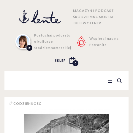
MAGAZYN I PODCAST
ŚRÓDZIEMNOMORSKI
JULII WOLLNER
Posłuchaj podcastu
Wspieraj nas na
o kulturze
Patronite
śródziemnomorskiej
SKLEP
0
CODZIENNOŚĆ