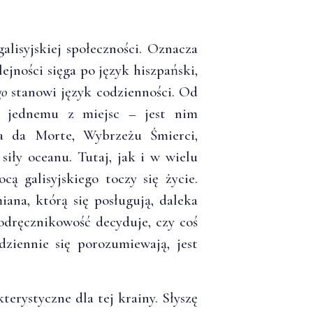
lisyjskiej społeczności. Oznacza
ejności sięga po język hiszpański,
go
stanowi język codzienności. Od
ę jednemu z miejsc – jest nim
a da Morte, Wybrzeżu Śmierci,
iły oceanu. Tutaj, jak i w wielu
ą galisyjskiego toczy się życie.
ana, którą się posługują, daleka
podręcznikowość decyduje, czy coś
dziennie się porozumiewają, jest
erystyczne dla tej krainy. Słyszę