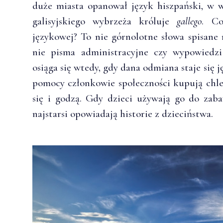
duże miasta opanował język hiszpański, w 
galisyjskiego wybrzeża króluje
gallego
. Co
językowej? To nie górnolotne słowa spisane 
nie pisma administracyjne czy wypowiedz
osiąga się wtedy, gdy dana odmiana staje się j
pomocy członkowie społeczności kupują chleb
się i godzą. Gdy dzieci używają go do zabaw
najstarsi opowiadają historie z dzieciństwa.