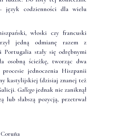
 – język codzienności dla wielu
szpański, włoski czy francuski
orzył jedną odmianę razem z
i Portugalia stały się odrębnymi
a osobną ścieżkę, tworząc dwa
w procesie jednoczenia Hiszpanii
 kastylijskiej (dzisiaj znanej też
alicji.
Gallego
jednak nie zaniknął
zą lub słabszą pozycją, przetrwał