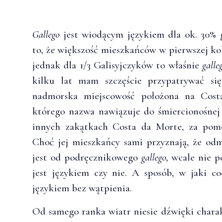
Gallego
jest wiodącym językiem dla ok. 30% ga
to, że większość mieszkańców w pierwszej kol
jednak dla 1/3 Galisyjczyków to właśnie
galle
kilku lat mam szczęście przypatrywać si
nadmorska miejscowość położona na Cost
którego nazwa nawiązuje do śmiercionośnej s
innych zakątkach Costa da Morte, za pomoc
Choć jej mieszkańcy sami przyznają, że odmi
jest od podręcznikowego
gallego
, wcale nie 
jest językiem czy nie. A sposób, w jaki co
językiem bez wątpienia.
Od samego ranka wiatr niesie dźwięki charakt