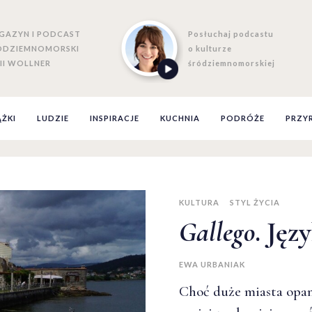
GAZYN I PODCAST
Posłuchaj podcastu
ÓDZIEMNOMORSKI
o kulturze
II WOLLNER
śródziemnomorskiej
ĄŻKI
LUDZIE
INSPIRACJE
KUCHNIA
PODRÓŻE
PRZY
KULTURA
STYL ŻYCIA
Gallego
. Jęz
EWA URBANIAK
Choć duże miasta opan