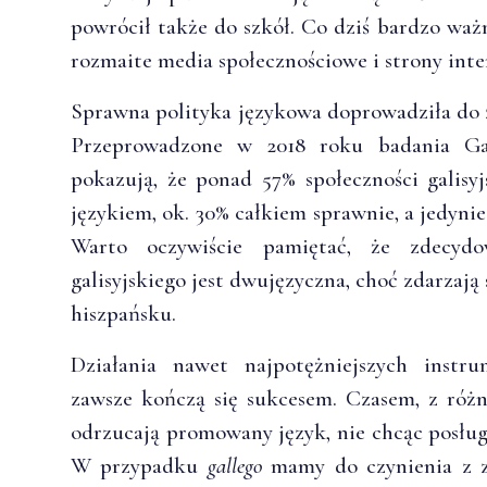
powrócił także do szkół. Co dziś bardzo waż
rozmaite media społecznościowe i strony int
Sprawna polityka językowa doprowadziła do
Przeprowadzone w 2018 roku badania Gali
pokazują, że ponad 57% społeczności galisyj
językiem, ok. 30% całkiem sprawnie, a jedynie
Warto oczywiście pamiętać, że zdecyd
galisyjskiego jest dwujęzyczna, choć zdarzają
hiszpańsku.
Działania nawet najpotężniejszych instr
zawsze kończą się sukcesem. Czasem, z róż
odrzucają promowany język, nie chcąc posług
W przypadku
gallego
mamy do czynienia z z