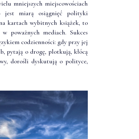
wielu mniejszych miejscowościach
 jest miarą osiągnięć polityki
na kartach wybitnych książek, to
i w poważnych mediach. Sukces
ęzykiem codzienności: gdy przy jej
, pytają o drogę, plotkują, kłócą
y, dorośli dyskutują o polityce,