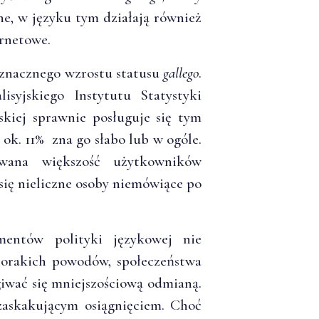
ne, w języku tym działają również
ernetowe.
 znacznego wzrostu statusu
gallego
.
syjskiego Instytutu Statystyki
skiej sprawnie posługuje się tym
 ok. 11% zna go słabo lub w ogóle.
owana większość użytkowników
 się nieliczne osoby niemówiące po
umentów polityki językowej nie
norakich powodów, społeczeństwa
iwać się mniejszościową odmianą.
askakującym osiągnięciem. Choć