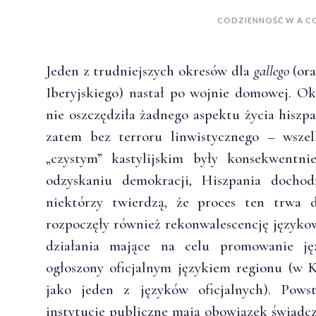
CODZIENNOŚĆ W A C
Jeden z trudniejszych okresów dla
gallego
(ora
Iberyjskiego) nastał po wojnie domowej. O
nie oszczędziła żadnego aspektu życia hiszpa
zatem bez terroru linwistycznego – wszel
„czystym” kastylijskim były konsekwentni
odzyskaniu demokracji, Hiszpania dochodz
niektórzy twierdzą, że proces ten trwa d
rozpoczęły również rekonwalescencję języko
działania mające na celu promowanie języ
ogłoszony oficjalnym językiem regionu (w K
jako jeden z języków oficjalnych). Powst
instytucje publiczne mają obowiązek świadc