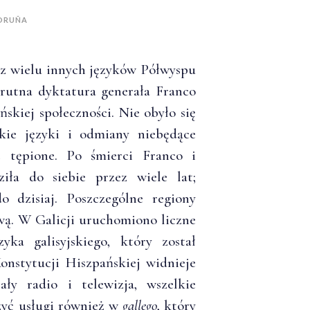
ORUÑA
z wielu innych języków Półwyspu
krutna dyktatura generała Franco
ńskiej społeczności. Nie obyło się
kie języki i odmiany niebędące
e tępione. Po śmierci Franco i
iła do siebie przez wiele lat;
o dzisiaj. Poszczególne regiony
wą. W Galicji uruchomiono liczne
ka galisyjskiego, który został
onstytucji Hiszpańskiej widnieje
ały radio i telewizja, wszelkie
zyć usługi również w
gallego
, który