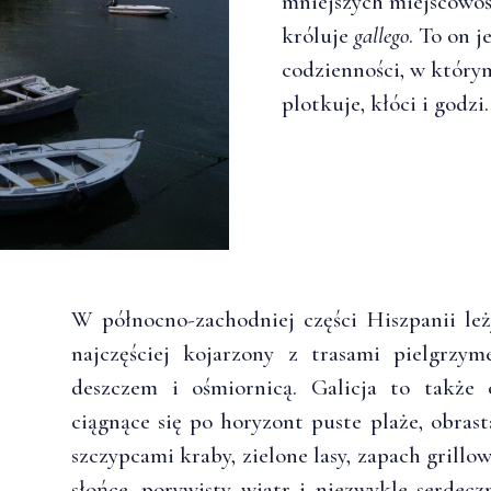
mniejszych miejscowoś
króluje
gallego
. To on j
codzienności, w którym
plotkuje, kłóci i godzi.
W północno-zachodniej części Hiszpanii le
najczęściej kojarzony z trasami pielgrzy
deszczem i ośmiornicą. Galicja to także 
ciągnące się po horyzont puste plaże, obrast
szczypcami kraby, zielone lasy, zapach grill
słońce, porywisty wiatr i niezwykle serdeczn