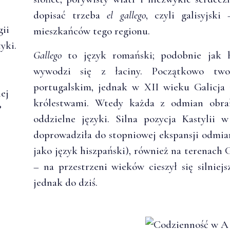
dopisać trzeba
el gallego
, czyli galisyjski
gii
mieszkańców tego regionu.
yki.
Gallego
to język romański; podobnie jak hi
wywodzi się z łaciny. Początkowo tw
portugalskim, jednak w XII wieku Galicja 
ej
królestwami. Wtedy każda z odmian obrał
?
oddzielne języki. Silna pozycja Kastylii 
doprowadziła do stopniowej ekspansji odmiany
jako język hiszpański), również na terenach G
– na przestrzeni wieków cieszył się silniejs
jednak do dziś.