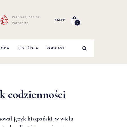
Wspieraj nas na
SKLEP
0
Patronite
RODA
STYL ŻYCIA
PODCAST
yk codzienności
ował język hiszpański, w wielu