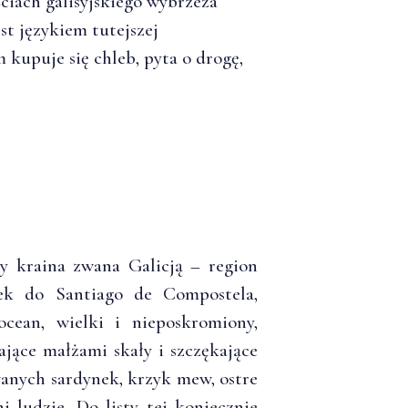
ciach galisyjskiego wybrzeża
est językiem tutejszej
 kupuje się chleb, pyta o drogę,
ży kraina zwana Galicją – region
mek do Santiago de Compostela,
ocean, wielki i nieposkromiony,
ające małżami skały i szczękające
owanych sardynek, krzyk mew, ostre
i ludzie. Do listy tej koniecznie