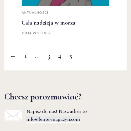
AKTUALNOŚCI
Cała nadzieja w morzu
JULIA WOLLNER
←
1
…
3
4
5
Chcesz porozmawiać?
Napisz do nas! Nasz adres to
info@lente-magazyn.com