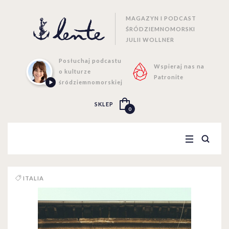
MAGAZYN I PODCAST
ŚRÓDZIEMNOMORSKI
JULII WOLLNER
Posłuchaj podcastu
Wspieraj nas na
o kulturze
Patronite
śródziemnomorskiej
SKLEP
0
ITALIA