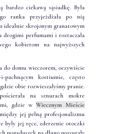
 bardzo ciekawą sąsiadkę. Była
ego ranka przyjeżdżała po nią
im idealnie skrojonym granatowym
a drogimi perfumami i roztaczała
iwego kobietom na najwyższych
ła do domu wieczorem, oczywiście
-i-pachnącym kostiumie, często
 gdzie obie rozwieszałyśmy pranie.
pościerała na sznurach mokre
c mi, gdzie w
Wiecznym Mieście
 między jej pełną profesjonalizmu
e były jej ręce, zderzenie otoczki
ich pogaduszek na długo pozostały