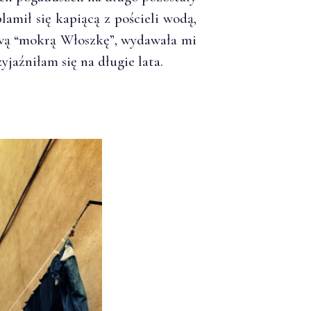
amił się kapiącą z pościeli wodą,
ową “mokrą Włoszkę”, wydawała mi
yjaźniłam się na długie lata.