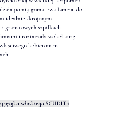
 dyrektorką w wielkiej korporacji.
dżała po nią granatowa Lancia, do
im idealnie skrojonym
i granatowych szpilkach.
fumami i roztaczała wokół aurę
 właściwego kobietom na
ach.
oły języka włoskiego SCUDIT i