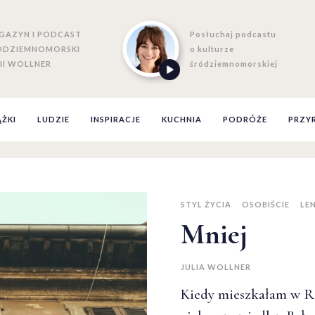
GAZYN I PODCAST
Posłuchaj podcastu
ÓDZIEMNOMORSKI
o kulturze
II WOLLNER
śródziemnomorskiej
ĄŻKI
LUDZIE
INSPIRACJE
KUCHNIA
PODRÓŻE
PRZY
STYL ŻYCIA
OSOBIŚCIE
LE
Mniej
JULIA WOLLNER
Kiedy mieszkałam w R