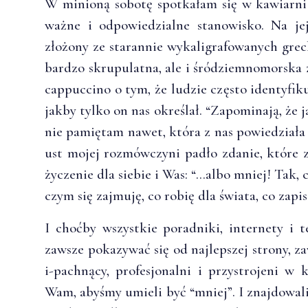
W minioną sobotę spotkałam się w kawiarni
ważne i odpowiedzialne stanowisko. Na je
złożony ze starannie wykaligrafowanych greck
bardzo skrupulatna, ale i śródziemnomorska 
cappuccino o tym, że ludzie często identyf
jakby tylko on nas określał. “Zapominają, że j
nie pamiętam nawet, która z nas powiedziała 
ust mojej rozmówczyni padło zdanie, które
życzenie dla siebie i Was: “…albo mniej! Tak, 
czym się zajmuję, co robię dla świata, co zapi
I choćby wszystkie poradniki, internety i
zawsze pokazywać się od najlepszej strony, z
i-pachnący, profesjonalni i przystrojeni w 
Wam, abyśmy umieli być “mniej”. I znajdowal