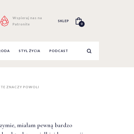
Wspieraj nas na
SKLEP
0
Patronite
RODA
STYL ŻYCIA
PODCAST
NTE ZNACZY POWOLI
zymie, miałam pewną bardzo