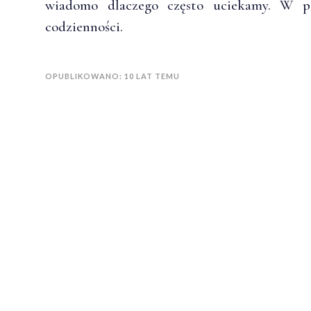
wiadomo dlaczego często uciekamy. W po
codzienności.
OPUBLIKOWANO: 10 LAT TEMU