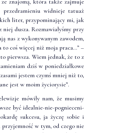
 ze znajomą, która także zajmuje
j przedramieniu widnieje tatuaż
ich liter, przypominający mi, jak
z niej dusza. Rozmawiałyśmy przy
ikują nas z wykonywanym zawodem,
a to coś więcej niż moja praca…” –
to pierwsza. Wiem jednak, że to z
 zamieniam dziś w poniedziałkowe
czasami jestem czymś mniej niż to,
sane jest w moim życiorysie”.
 telewizje mówiły nam, że musimy
awsze być idealnie-nie-pognieceni-
kokardę sukcesu, ja życzę sobie i
i przyjemność w tym, od czego nie