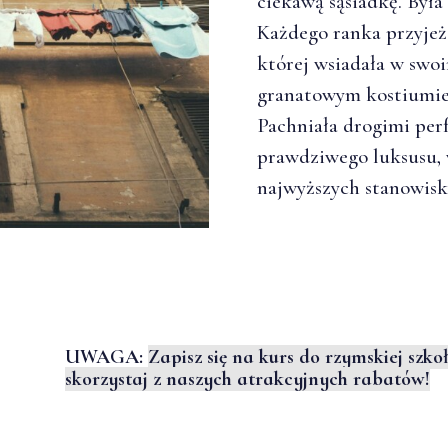
ciekawą sąsiadkę. Była
Każdego ranka przyjeż
której wsiadała w swo
granatowym kostiumie 
Pachniała drogimi per
prawdziwego luksusu,
najwyższych stanowisk
UWAGA:
Zapisz się na kurs do rzymskiej szk
skorzystaj z naszych atrakcyjnych rabatów!