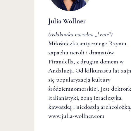
Julia Wollner
(redaktorka naczelna
„Lente”
)
Miłośniczka antycznego Rzymu,
zapachu neroli i dramatów
Pirandella, z drugim domem w
Andaluzji. Od kilkunastu lat zaj
się popularyzacją kultury
śródziemnomorskiej. Jest doktor
italianistyki, żoną Izraelczyka,
kawoszką i niedoszłą archeolożką
www.julia-wollner.com