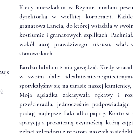
Kiedy mieszkałam w Rzymie, miałam pewną
dyrektorką w wielkiej korporacji. Każd
granatowa Lancia, do której wsiadała w swo
kostiumie i granatowych szpilkach. Pachniał
wokół aurę prawdziwego luksusu, właśc
stanowiskach.
Bardzo lubiłam z nią gawędzić. Kiedy wraca
muje
w swoim dalej idealnie-nie-pogniecionym
spotykałyśmy się na tarasie naszej kamienicy,
ką
Moja sąsiadka zakasywała rękawy i roz
prześcieradła, jednocześnie podpowiadają
.
podają najlepsze flaki albo pajatę. Kontrast
aparycją a prozaiczną czynnością, którą zajęt
pełnej splendoru z prostotą naszych sąsiedzk