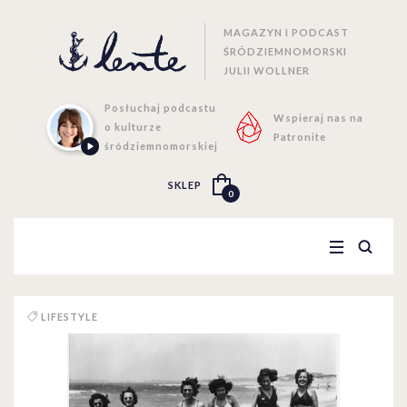
MAGAZYN I PODCAST
ŚRÓDZIEMNOMORSKI
JULII WOLLNER
Posłuchaj podcastu
Wspieraj nas na
o kulturze
Patronite
śródziemnomorskiej
SKLEP
0
LIFESTYLE