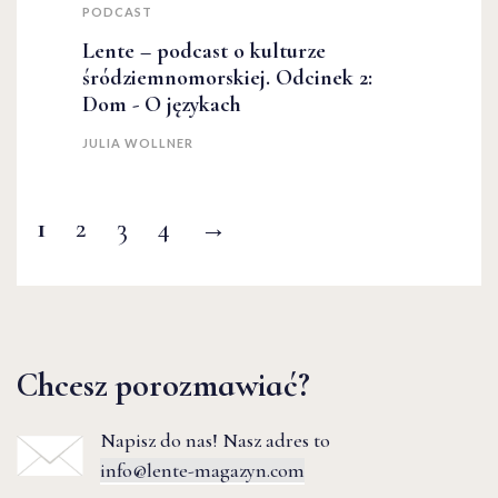
PODCAST
Lente – podcast o kulturze
śródziemnomorskiej. Odcinek 2:
Dom - O językach
JULIA WOLLNER
1
2
3
4
→
Chcesz porozmawiać?
Napisz do nas! Nasz adres to
info@lente-magazyn.com