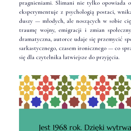
pragnieniami. Slimani nie tylko opowiada o
eksperymentuje z psychologią postaci, wnik
duszy — młodych, ale noszących w sobie ci
traumę wojny, emigracji i zmian społeczn
dramatyczna, autorce udaje się przemycić 
sarkastycznego, czasem ironicznego — co spra
się dla czytelnika łatwiejsze do przyjęcia.