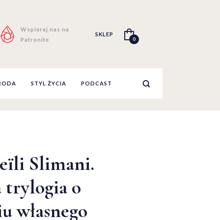
Wspieraj nas na
SKLEP
0
Patronite
RODA
STYL ŻYCIA
PODCAST
ïli Slimani.
trylogia o
iu własnego