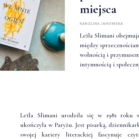
miejsca
KAROLINA JANOWSKA
Leïla Slimani obejmuj
między sprzecznościa
wolnością i przymusem
intymnością i społecz
Leïla Slimani urodziła się w 1981 roku 
ukończyła w Paryżu. Jest pisarką, dziennikar
swojej kariery literackiej fascynuje cz