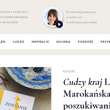
GAZYN I PODCAST
Posłuchaj podcastu
ÓDZIEMNOMORSKI
o kulturze
II WOLLNER
śródziemnomorskiej
ĄŻKI
LUDZIE
INSPIRACJE
KUCHNIA
PODRÓŻE
PRZY
KSIĄŻKI
Cudzy kraj
Le
Marokańska 
poszukiwan