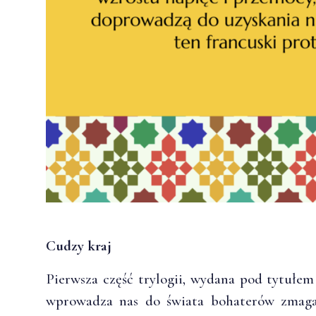
Cudzy kraj
Pierwsza część trylogii, wydana pod tytułem
wprowadza nas do świata bohaterów zmagaj