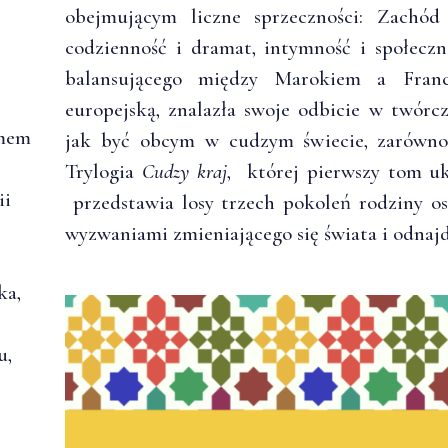
obejmującym liczne sprzeczności: Zachód
codzienność i dramat, intymność i społeczne
balansującego między Marokiem a Franc
europejską, znalazła swoje odbicie w twórcz
ymem
jak być obcym w cudzym świecie, zarówno 
Trylogia
Cudzy kraj
, której pierwszy tom uk
ii
przedstawia losy trzech pokoleń rodziny os
wyzwaniami zmieniającego się świata i odnaj
ka,
u,