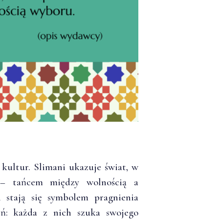
kultur. Slimani ukazuje świat, w
e – tańcem między wolnością a
i stają się symbolem pragnienia
eń: każda z nich szuka swojego