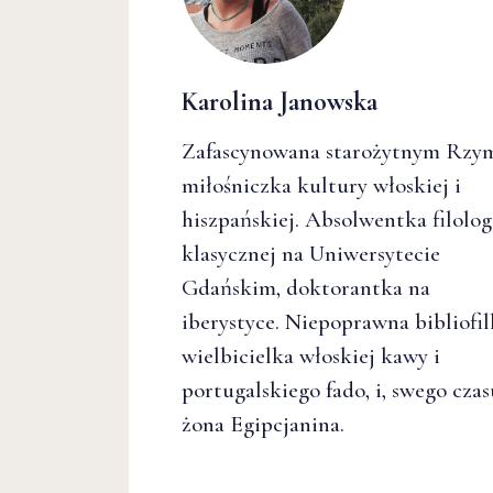
Karolina Janowska
Zafascynowana starożytnym Rz
miłośniczka kultury włoskiej i
hiszpańskiej. Absolwentka filolog
klasycznej na Uniwersytecie
Gdańskim, doktorantka na
iberystyce. Niepoprawna bibliofil
wielbicielka włoskiej kawy i
portugalskiego fado, i, swego czas
żona Egipcjanina.