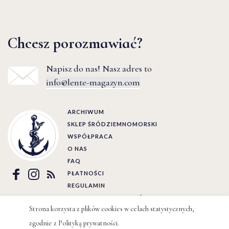
Chcesz porozmawiać?
Napisz do nas! Nasz adres to
info@lente-magazyn.com
ARCHIWUM
SKLEP ŚRÓDZIEMNOMORSKI
WSPÓŁPRACA
O NAS
FAQ
PŁATNOŚCI
REGULAMIN
POLITYKA PRYWATNOŚCI
Strona korzysta z plików cookies w celach statystycznych,
zgodnie z
Polityką prywatności
.
Ⓒ LENTE 2022 | BY
WIZJO