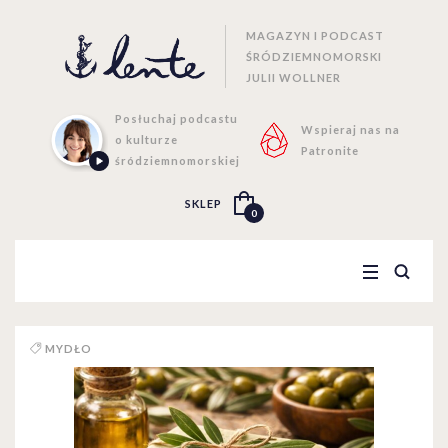
MAGAZYN I PODCAST
ŚRÓDZIEMNOMORSKI
JULII WOLLNER
Posłuchaj podcastu
Wspieraj nas na
o kulturze
Patronite
śródziemnomorskiej
SKLEP
0
MYDŁO