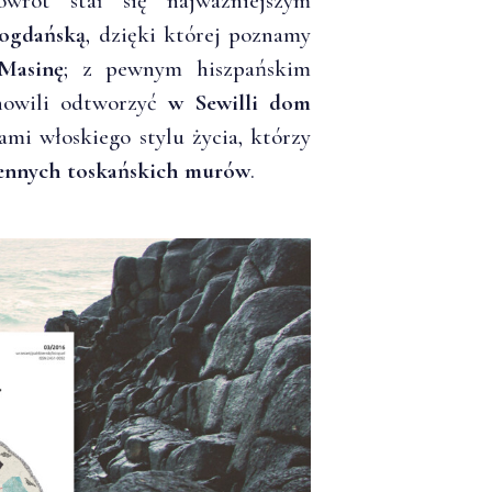
wrót stał się najważniejszym
ogdańską
, dzięki której poznamy
 Masinę
; z pewnym hiszpańskim
nowili odtworzyć
w Sewilli dom
ami włoskiego stylu życia, którzy
ennych toskańskich murów
.