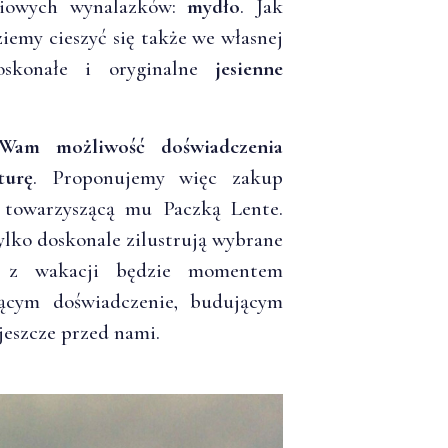
dniowych wynalazków:
mydło
. Jak
emy cieszyć się także we własnej
oskonałe i oryginalne
jesienne
Wam możliwość doświadczenia
turę
. Proponujemy więc zakup
 towarzyszącą mu Paczką Lente.
ylko doskonale zilustrują wybrane
ót z wakacji będzie momentem
ącym doświadczenie, budującym
jeszcze przed nami.