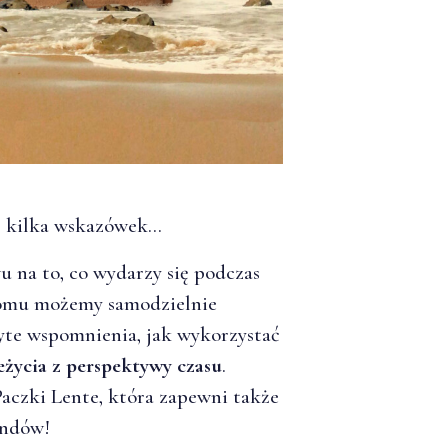
j kilka wskazówek…
 na to, co wydarzy się podczas
domu możemy samodzielnie
yte wspomnienia, jak wykorzystać
eżycia z perspektywy czasu
.
czki Lente, która zapewni także
endów!