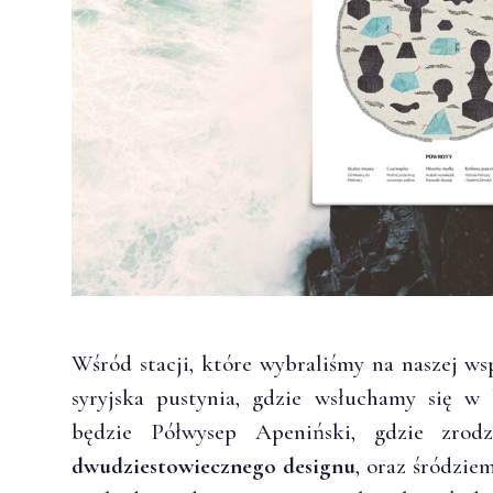
Wśród stacji, które wybraliśmy na naszej wsp
syryjska pustynia, gdzie wsłuchamy się w
będzie Półwysep Apeniński, gdzie zrod
dwudziestowiecznego designu
, oraz śródzie