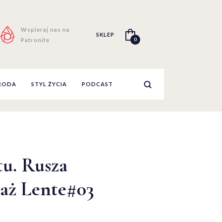
Wspieraj nas na
SKLEP
0
Patronite
RODA
STYL ŻYCIA
PODCAST
u. Rusza
aż Lente#03