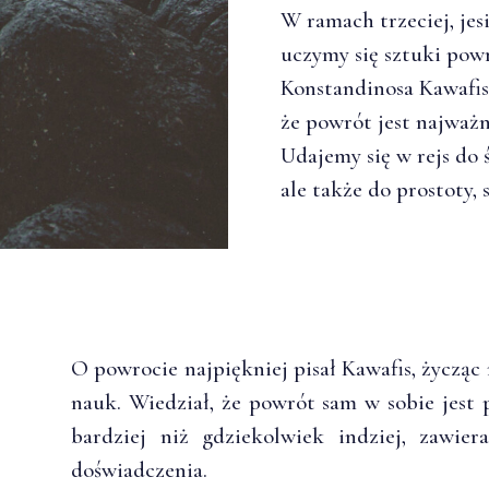
W ramach trzeciej, jes
uczymy się sztuki powr
Konstandinosa Kawafisa
że powrót jest najważ
Udajemy się w rejs do 
ale także do prostoty, 
O powrocie najpiękniej pisał Kawafis, życząc 
nauk. Wiedział, że powrót sam w sobie jest 
bardziej niż gdziekolwiek indziej, zawie
doświadczenia.