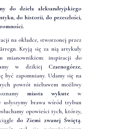
y do dzieła aleksandryjskiego
tyku, do historii, do przeszłości,
kromności.
acji na okładce, stworzonej przez
rregn. Kryją się za nią artykuły
m mianownikiem: inspiracji do
itamy w dzikiej
Czarnogórze
,
się być zapomniany. Udamy się na
órych powrót niebawem możliwy
 Poznamy
miasta wykute
w
ny usłyszymy brawa wśród trybun
posłuchamy opowieści tych, którzy,
ciągle
do Ziemi zwanej Świętą
.