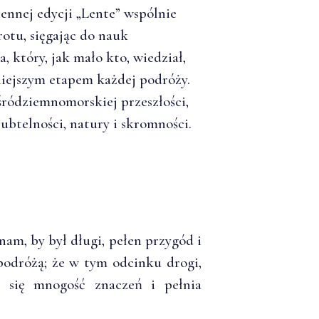
iennej edycji „Lente” wspólnie
otu, sięgając do nauk
, który, jak mało kto, wiedział,
niejszym etapem każdej podróży.
śródziemnomorskiej przeszłości,
subtelności, natury i skromności.
nam, by był długi, pełen przygód i
podróżą; że w tym odcinku drogi,
ra się mnogość znaczeń i pełnia