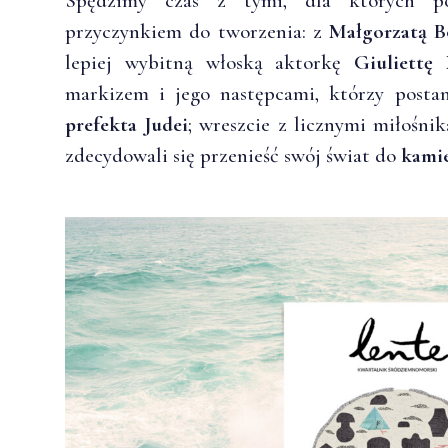
Spędzimy czas z tymi, dla których po
przyczynkiem do tworzenia: z
Małgorzatą B
lepiej wybitną włoską aktorkę
Giuliettę
markizem i jego następcami, którzy posta
prefekta Judei
; wreszcie z licznymi miłośnik
zdecydowali się przenieść swój świat do
kami