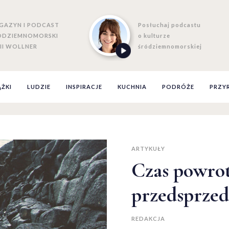
GAZYN I PODCAST
Posłuchaj podcastu
ÓDZIEMNOMORSKI
o kulturze
II WOLLNER
śródziemnomorskiej
ĄŻKI
LUDZIE
INSPIRACJE
KUCHNIA
PODRÓŻE
PRZY
ARTYKUŁY
Czas powrot
przedsprzed
REDAKCJA