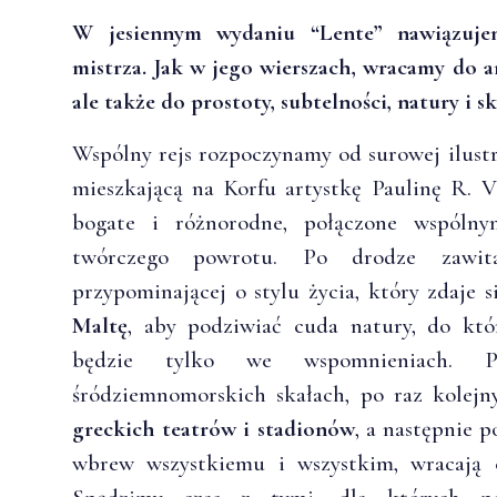
W jesiennym wydaniu “Lente” nawiązujem
mistrza. Jak w jego wierszach, wracamy do an
ale także do prostoty, subtelności, natury i s
Wspólny rejs rozpoczynamy od surowej ilustr
mieszkającą na Korfu artystkę Paulinę R. Vå
bogate i różnorodne, połączone wspólny
twórczego powrotu. Po drodze zaw
przypominającej o stylu życia, który zdaje 
Maltę
, aby podziwiać cuda natury, do kt
będzie tylko we wspomnieniach.
śródziemnomorskich skałach, po raz kolej
greckich teatrów i stadionów
, a następnie 
wbrew wszystkiemu i wszystkim, wracają 