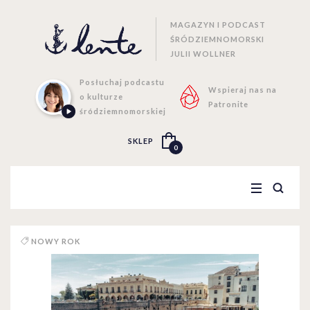
MAGAZYN I PODCAST
ŚRÓDZIEMNOMORSKI
JULII WOLLNER
Posłuchaj podcastu
Wspieraj nas na
o kulturze
Patronite
śródziemnomorskiej
SKLEP
0
NOWY ROK