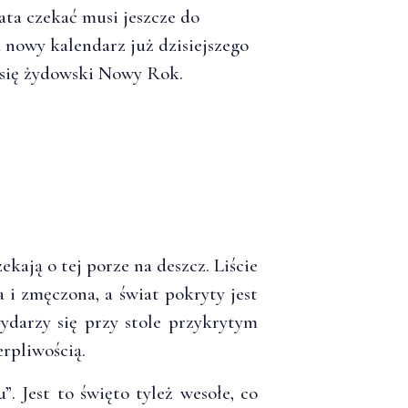
ata czekać musi jeszcze do
a nowy kalendarz już dzisiejszego
 się żydowski Nowy Rok.
kają o tej porze na deszcz. Liście
a i zmęczona, a świat pokryty jest
darzy się przy stole przykrytym
erpliwością.
. Jest to święto tyleż wesołe, co