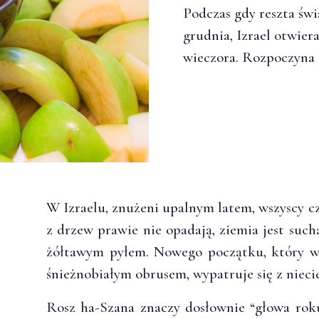
Podczas gdy reszta świ
grudnia, Izrael otwier
wieczora. Rozpoczyna
W Izraelu, znużeni upalnym latem, wszyscy cze
z drzew prawie nie opadają, ziemia jest such
żółtawym pyłem. Nowego początku, który wy
śnieżnobiałym obrusem, wypatruje się z nieci
Rosz ha-Szana znaczy dosłownie “głowa roku”