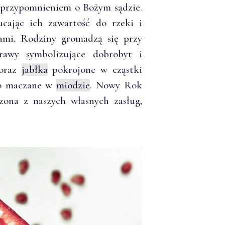
 z przypomnieniem o Bożym sądzie.
zucając ich zawartość do rzeki i
ami. Rodziny gromadzą się przy
rawy symbolizujące dobrobyt i
oraz
jabłka
pokrojone w cząstki
wo maczane w
miodzie
. Nowy Rok
zona z naszych własnych zasług,