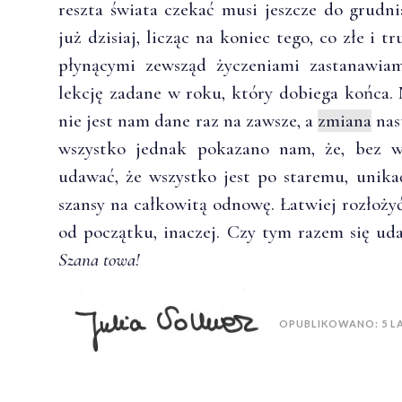
reszta świata czekać musi jeszcze do grud
już dzisiaj, licząc na koniec tego, co złe i t
płynącymi zewsząd życzeniami zastanawiam
lekcję zadane w roku, który dobiega końca. 
nie jest nam dane raz na zawsze, a
zmiana
nas
wszystko jednak pokazano nam, że, bez w
udawać, że wszystko jest po staremu, unika
szansy na całkowitą odnowę. Łatwiej rozłoży
od początku, inaczej. Czy tym razem się ud
Szana towa!
OPUBLIKOWANO: 5 L