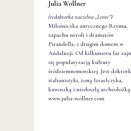
Julia Wollner
(redaktorka naczelna
„Lente”
)
Miłośniczka antycznego Rzymu,
zapachu neroli i dramatów
Pirandella, z drugim domem w
Andaluzji. Od kilkunastu lat zaj
się popularyzacją kultury
śródziemnomorskiej. Jest doktor
italianistyki, żoną Izraelczyka,
kawoszką i niedoszłą archeolożką
www.julia-wollner.com