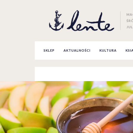
MA
ŚR
JUL
SKLEP
AKTUALNOŚCI
KULTURA
KSI