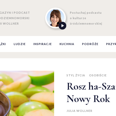
GAZYN I PODCAST
Posłuchaj podcastu
ÓDZIEMNOMORSKI
o kulturze
II WOLLNER
śródziemnomorskiej
ĄŻKI
LUDZIE
INSPIRACJE
KUCHNIA
PODRÓŻE
PRZY
STYL ŻYCIA
OSOBIŚCIE
Rosz ha-Szan
Nowy Rok
JULIA WOLLNER