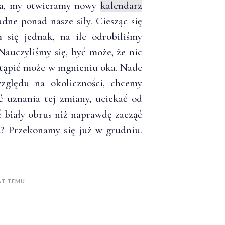
nia, my otwieramy nowy
kalendarz
rudne ponad nasze siły. Ciesząc się
 się jednak, na ile odrobiliśmy
Nauczyliśmy się, być może, że nic
tąpić może w mgnieniu oka. Nade
zględu na okoliczności, chcemy
ć uznania tej zmiany, uciekać od
ć biały obrus niż naprawdę zacząć
a? Przekonamy się już w grudniu.
AT TEMU