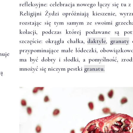
refleksyjne: celebracja nowego łączy się tu
Religijni Żydzi opróżniają kieszenie, wyr
rozstając się tym samym ze swoimi grzech
kolacji, podczas której podawane są pot
szczęście: okrągła chałka,
daktyle
,
granaty
przypominające małe łódeczki, obowiązko
muje
ma być dobry i słodki, a pomyślność, zrod
mnożyć się niczym pestki
granatu.
ką
.