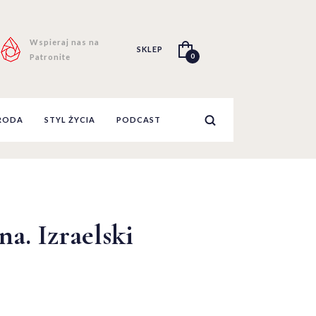
Wspieraj nas na
SKLEP
0
Patronite
RODA
STYL ŻYCIA
PODCAST
a. Izraelski