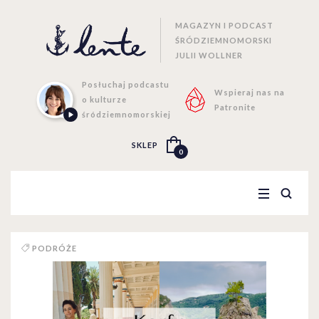
MAGAZYN I PODCAST
ŚRÓDZIEMNOMORSKI
JULII WOLLNER
Posłuchaj podcastu
Wspieraj nas na
o kulturze
Patronite
śródziemnomorskiej
SKLEP
0
PODRÓŻE