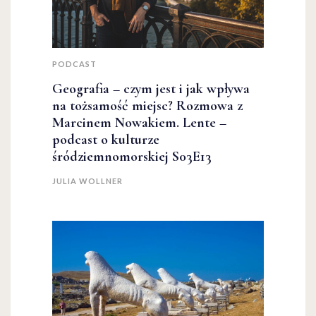
PODCAST
Geografia – czym jest i jak wpływa
na tożsamość miejsc? Rozmowa z
Marcinem Nowakiem. Lente –
podcast o kulturze
śródziemnomorskiej S03E13
JULIA WOLLNER