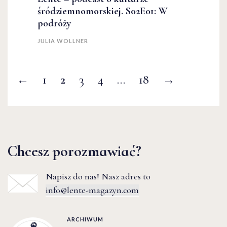
śródziemnomorskiej. S02E01: W
podróży
JULIA WOLLNER
←
1
2
3
4
…
18
→
Chcesz porozmawiać?
Napisz do nas! Nasz adres to
info@lente-magazyn.com
ARCHIWUM