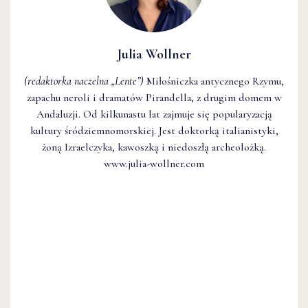
Julia Wollner
(redaktorka naczelna
„Lente”
)
Miłośniczka antycznego Rzymu,
zapachu neroli i dramatów Pirandella, z drugim domem w
Andaluzji. Od kilkunastu lat zajmuje się popularyzacją
kultury śródziemnomorskiej. Jest doktorką italianistyki,
żoną Izraelczyka, kawoszką i niedoszłą archeolożką.
www.julia-wollner.com