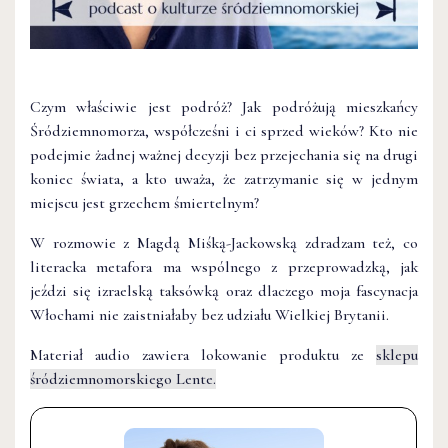
Czym właściwie jest podróż? Jak podróżują mieszkańcy
Śródziemnomorza, współcześni i ci sprzed wieków? Kto nie
podejmie żadnej ważnej decyzji bez przejechania się na drugi
koniec świata, a kto uważa, że zatrzymanie się w jednym
miejscu jest grzechem śmiertelnym?
W rozmowie z Magdą Miśką-Jackowską zdradzam też, co
literacka metafora ma wspólnego z przeprowadzką, jak
jeździ się izraelską taksówką oraz dlaczego moja fascynacja
Włochami nie zaistniałaby bez udziału Wielkiej Brytanii.
Materiał audio zawiera lokowanie produktu ze
sklepu
śródziemnomorskiego Lente.