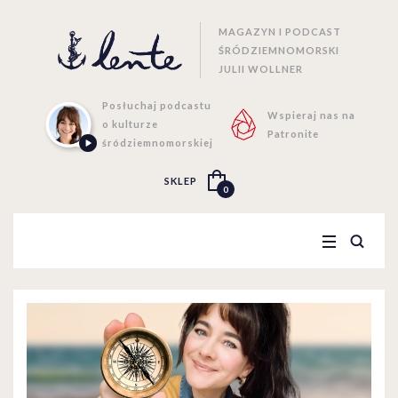
MAGAZYN I PODCAST
ŚRÓDZIEMNOMORSKI
JULII WOLLNER
Posłuchaj podcastu
Wspieraj nas na
o kulturze
Patronite
śródziemnomorskiej
SKLEP
0