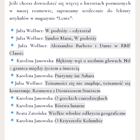
Jeśli chcesz dowiedzieć się więcej o kwestiach poruszonych
w naszej rozmowie, zapraszamy serdecznie do lektury
artykułów w magazynie “Lente”:
Julia Wollner:
W podróży – edytorial
Julia Wollner:
Sandor Marai, W podróży
Julia Wollner:
Alessandro Barbero i Dante w RMF
Classic
Karolina Janowska:
Błękitny wąż o siedmiu głowach. Nil
– granica między życiem a śmiercią
Karolina Janowska:
Pustynny żar. Sahara
Julia Wollner:
Tożsamości się nie znajduje, tożsamość się
konstruuje. Rozmowa z Dionisiosem Sturisem
Karolina Janowska:
O greckich czarodziejkach
Karolina Janowska:
Bóstwa lunarne
Beata Zatońska:
Wielkie włoskie odkrycia geograficzne
Karolina Janowska:
O Krzysztofie Kolumbie