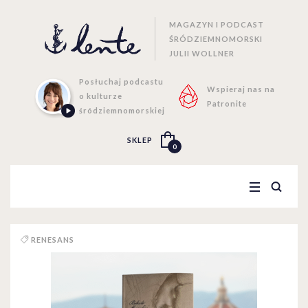
MAGAZYN I PODCAST
ŚRÓDZIEMNOMORSKI
JULII WOLLNER
Posłuchaj podcastu
Wspieraj nas na
o kulturze
Patronite
śródziemnomorskiej
SKLEP
0
RENESANS