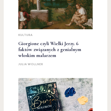
KULTURA
Giorgione czyli Wielki Jerzy. 6
faktów związanych z genialnym
włoskim malarzem
JULIA WOLLNER