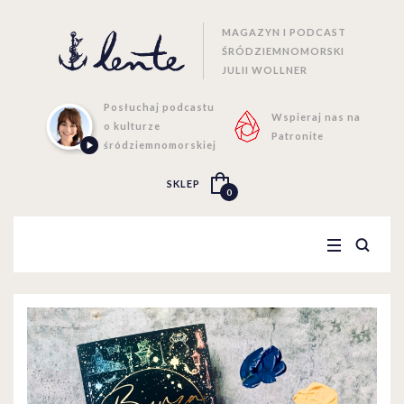
MAGAZYN I PODCAST
ŚRÓDZIEMNOMORSKI
JULII WOLLNER
Posłuchaj podcastu
Wspieraj nas na
o kulturze
Patronite
śródziemnomorskiej
SKLEP
0