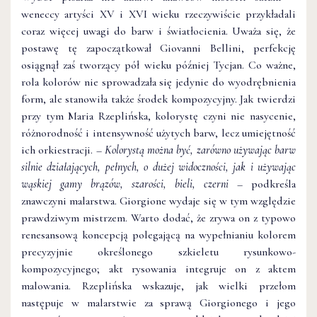
weneccy artyści XV i XVI wieku rzeczywiście przykładali
coraz więcej uwagi do barw i światłocienia. Uważa się, że
postawę tę zapoczątkował Giovanni Bellini, perfekcję
osiągnął zaś tworzący pół wieku później Tycjan. Co ważne,
rola kolorów nie sprowadzała się jedynie do wyodrębnienia
form, ale stanowiła także środek kompozycyjny. Jak twierdzi
przy tym Maria Rzeplińska, kolorystę czyni nie nasycenie,
różnorodność i intensywność użytych barw, lecz umiejętność
ich orkiestracji. –
Kolorystą można być, zarówno używając barw
silnie działających, pełnych, o dużej widoczności, jak i używając
wąskiej gamy brązów, szarości, bieli, czerni
– podkreśla
znawczyni malarstwa. Giorgione wydaje się w tym względzie
prawdziwym mistrzem. Warto dodać, że zrywa on z typowo
renesansową koncepcją polegającą na wypełnianiu kolorem
precyzyjnie określonego szkieletu rysunkowo-
kompozycyjnego; akt rysowania integruje on z aktem
malowania. Rzeplińska wskazuje, jak wielki przełom
następuje w malarstwie za sprawą Giorgionego i jego