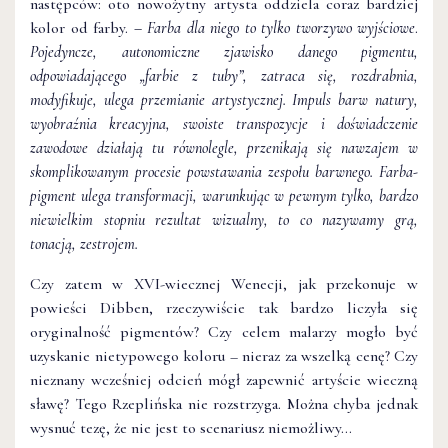
następców: oto nowożytny artysta oddziela coraz bardziej
kolor od farby.
– Farba dla niego to tylko tworzywo wyjściowe
.
Pojedyncze, autonomiczne zjawisko danego pigmentu,
odpowiadającego „farbie z tuby”, zatraca się, rozdrabnia,
modyfikuje, ulega przemianie artystycznej. Impuls barw natury,
wyobraźnia kreacyjna, swoiste transpozycje i doświadczenie
zawodowe działają tu równolegle, przenikają się nawzajem w
skomplikowanym procesie powstawania zespołu barwnego. Farba-
pigment ulega transformacji, warunkując w pewnym tylko, bardzo
niewielkim stopniu rezultat wizualny, to co nazywamy grą,
tonacją, zestrojem.
Czy zatem w XVI-wiecznej Wenecji, jak przekonuje w
powieści Dibben, rzeczywiście tak bardzo liczyła się
oryginalność pigmentów? Czy celem malarzy mogło być
uzyskanie nietypowego koloru – nieraz za wszelką cenę? Czy
nieznany wcześniej odcień mógł zapewnić artyście wieczną
sławę? Tego Rzeplińska nie rozstrzyga. Można chyba jednak
wysnuć tezę, że nie jest to scenariusz niemożliwy…